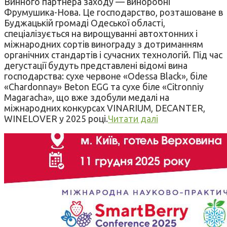
Винного партнера заходу — виноробні
Фрумушика-Нова. Це господарство, розташоване в
Буджацькій громаді Одеської області,
спеціалізується на вирощуванні автохтонних і
міжнародних сортів винограду з дотриманням
органічних стандартів і сучасних технологій. Під час
дегустації будуть представлені відомі вина
господарства: сухе червоне «Odessa Black», біле
«Chardonnay» Beton EGG та сухе біле «Citronniy
Magaracha», що вже здобули медалі на
міжнародних конкурсах VINARIUM, DECANTER,
WINELOVER у 2025 році.
Читати далі