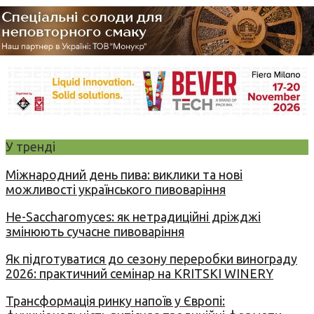
У тренді
Міжнародний день пива: виклики та нові
можливості українського пивоваріння
Не-Saccharomyces: як нетрадиційні дріжджі
змінюють сучасне пивоваріння
Як підготуватися до сезону переробки винограду
2026: практичний семінар на KRITSKI WINERY
Трансформація ринку напоїв у Європі: