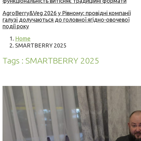
функціональність витісняє традиційні формати
AgroBerry&Veg 2026 у Рівному: провідні компанії
галузі долучаються до головної ягідно-овочевої
події року
Home
SMARTBERRY 2025
Tags : SMARTBERRY 2025