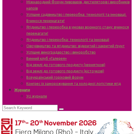
Міжнародний Форум пивоварів, дистиляторів і виробників
напоїв
Успішне садівництво і переробка: технології та інновації.
Вчимося перемагати!
Ягідництво і переробка в умовах воєнного стану: вчимося
перемагати!
Ягідництво і переробка: технології та інновації
Овочівництво та ягідництво: відкритий і закритий ґрунт
Успішне виноградарство і виноробство
Винний клуб «Галерея»
Від землі до готового продукту (зерняткові)
Від землі до готового продукту (кісточкові)
Всеукраїнський горіховий форум
Конгрес із заморожування та холодної логістики ягід
Журнали
Усі журнали