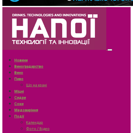
Новини
Виноградарство
Вино
Пиво
Що на крані
Міцні
Сидри
Соки
Медоваріння
Події
Календар
Фото / Відео