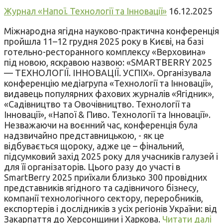
Журнал «Напої. Технології та Інновації»
16.12.2025
Міжнародна ягідна науково-практична конференція
пройшла 11–12 грудня 2025 року в Києві, на базі
готельно-ресторанного комплексу «Верховина»
під новою, яскравою назвою: «SMARTBERRY 2025
— ТЕХНОЛОГІЇ. ІННОВАЦІЇ. УСПІХ». Організувала
конференцію медіагрупа «Технології та Інновації»,
видавець популярних фахових журналів «Ягідник»,
«Садівництво та Овочівництво. Технології та
Інновації», «Напої & Пиво. Технології та Інновації».
Незважаючи на воєнний час, конференція була
надзвичайно представницькою, - як це
відбувається щороку, адже це – фінальний,
підсумковий захід 2025 року для учасників галузей і
для її організаторів. Цього разу до участі в
SmartBerry 2025 приїхали близько 300 провідних
представників ягідного та садівничого бізнесу,
компанії технологічного сектору, переробників,
експортерів і дослідників з усіх регіонів України: від
Закарпаття до Херсонщини і Харкова.
Читати далі