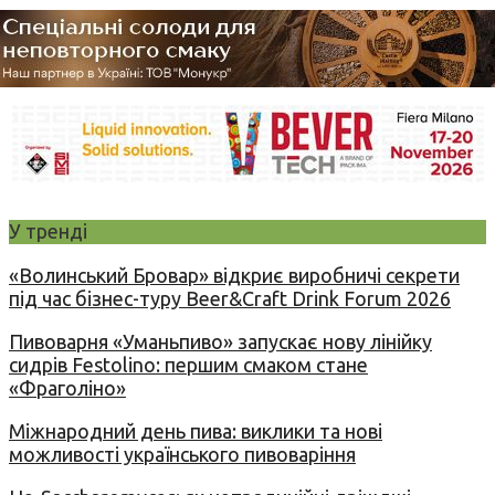
У тренді
«Волинський Бровар» відкриє виробничі секрети
під час бізнес-туру Beer&Craft Drink Forum 2026
Пивоварня «Уманьпиво» запускає нову лінійку
сидрів Festolino: першим смаком стане
«Фраголіно»
Міжнародний день пива: виклики та нові
можливості українського пивоваріння