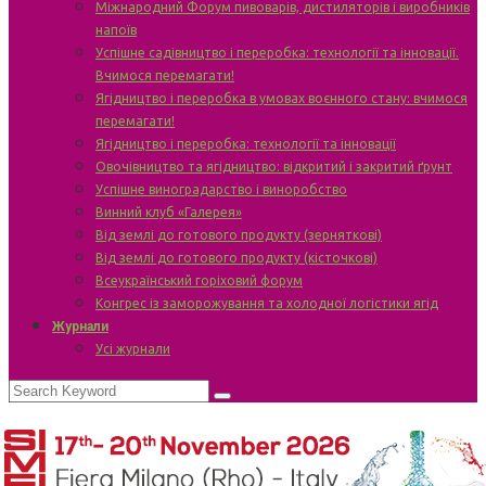
Міжнародний Форум пивоварів, дистиляторів і виробників
напоїв
Успішне садівництво і переробка: технології та інновації.
Вчимося перемагати!
Ягідництво і переробка в умовах воєнного стану: вчимося
перемагати!
Ягідництво і переробка: технології та інновації
Овочівництво та ягідництво: відкритий і закритий ґрунт
Успішне виноградарство і виноробство
Винний клуб «Галерея»
Від землі до готового продукту (зерняткові)
Від землі до готового продукту (кісточкові)
Всеукраїнський горіховий форум
Конгрес із заморожування та холодної логістики ягід
Журнали
Усі журнали