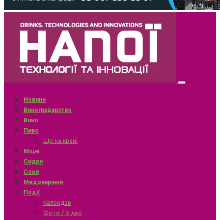
Новини
Виноградарство
Вино
Пиво
Що на крані
Міцні
Сидри
Соки
Медоваріння
Події
Календар
Фото / Відео