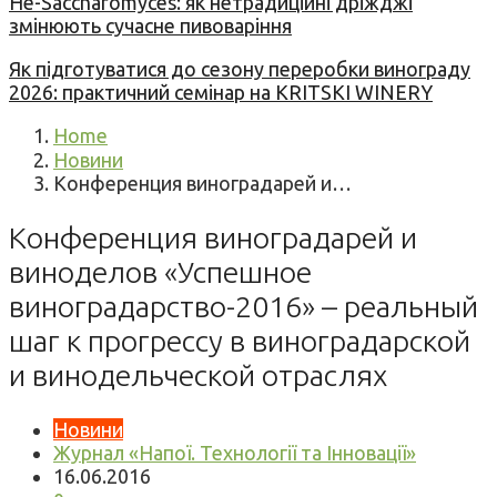
Не-Saccharomyces: як нетрадиційні дріжджі
змінюють сучасне пивоваріння
Як підготуватися до сезону переробки винограду
2026: практичний семінар на KRITSKI WINERY
Home
Новини
Конференция виноградарей и…
Конференция виноградарей и
виноделов «Успешное
виноградарство-2016» – реальный
шаг к прогрессу в виноградарской
и винодельческой отраслях
Новини
Журнал «Напої. Технології та Інновації»
16.06.2016