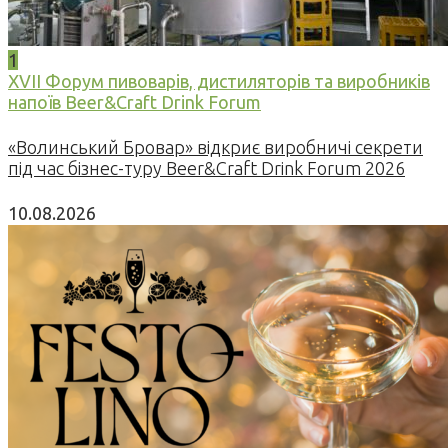
1
XVII Форум пивоварів, дистиляторів та виробників
напоїв Beer&Craft Drink Forum
«Волинський Бровар» відкриє виробничі секрети
під час бізнес-туру Beer&Craft Drink Forum 2026
10.08.2026