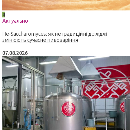
4
Актуально
Не-Saccharomyces: як нетрадиційні дріжджі
змінюють сучасне пивоваріння
07.08.2026