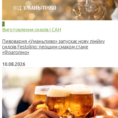
2
Виготовлення сидрів і САН
Пивоварня «Уманьпиво» запускає нову лінійку
сидрів Festolino: першим смаком стане
«Фраголіно»
10.08.2026