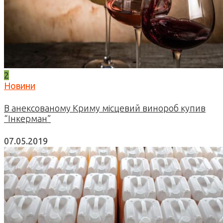
2
Новини
В анексованому Криму місцевий винороб купив
“Інкерман”
07.05.2019