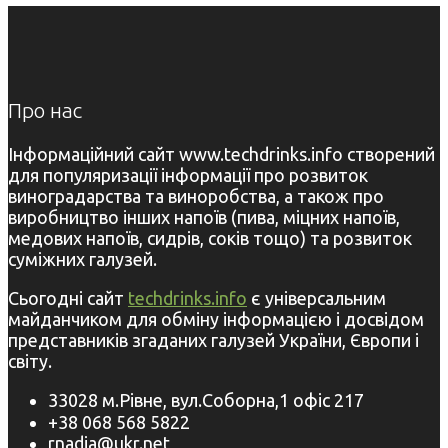
Про нас
Інформаційний сайт www.techdrinks.info створений
для популяризації інформації про розвиток
виноградарства та виноробства, а також про
виробництво інших напоїв (пива, міцних напоїв,
медових напоїв, сидрів, соків тощо) та розвиток
суміжних галузей.
Сьогодні сайт
techdrinks.info
є універсальним
майданчиком для обміну інформацією і досвідом
представників згаданих галузей України, Європи і
світу.
33028 м.Рівне, вул.Соборна,1 офіс 217
+38 068 568 5822
rnadia@ukr.net