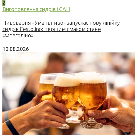
2
Виготовлення сидрів і САН
Пивоварня «Уманьпиво» запускає нову лінійку
сидрів Festolino: першим смаком стане
«Фраголіно»
10.08.2026