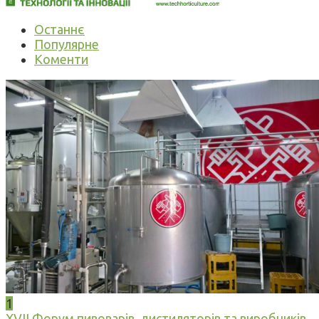
Останнє
Популярне
Коменти
1
XVII Форум пивоварів, дистиляторів та виробників