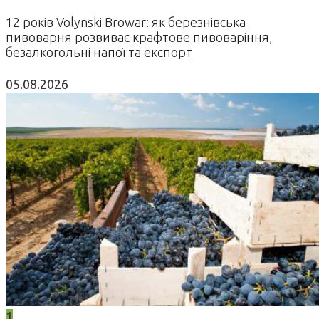
12 років Volynski Browar: як березнівська
пивоварня розвиває крафтове пивоваріння,
безалкогольні напої та експорт
05.08.2026
1