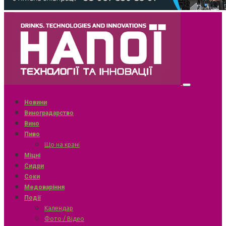
Новини
Виноградарство
Вино
Пиво
Що на крані
Міцні
Сидри
Соки
Медоваріння
Події
Календар
Фото / Відео