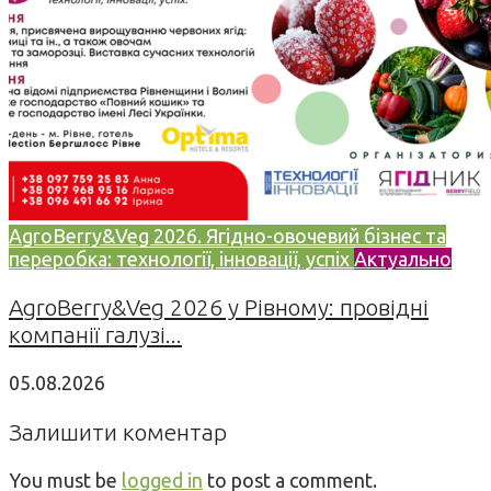
AgroBerry&Veg 2026. Ягідно-овочевий бізнес та
переробка: технології, інновації, успіх
Актуально
AgroBerry&Veg 2026 у Рівному: провідні
компанії галузі...
05.08.2026
Залишити коментар
You must be
logged in
to post a comment.