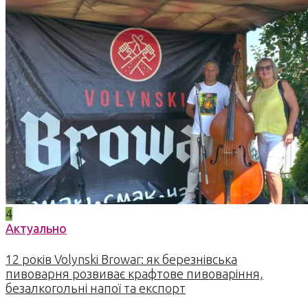
4
Актуально
12 років Volynski Browar: як березнівська
пивоварня розвиває крафтове пивоваріння,
безалкогольні напої та експорт