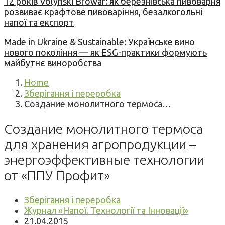
12 років Volynski Browar: як березнівська пивоварня
розвиває крафтове пивоваріння, безалкогольні
напої та експорт
Made in Ukraine & Sustainable: Українське вино
нового покоління — як ESG-практики формують
майбутнє виноробства
Home
Зберігання і переробка
Создание монолитного термоса…
Создание монолитного термоса
для хранения агропродукции –
энергоэффективные технологии
от «ППУ Профит»
Зберігання і переробка
Журнал «Напої. Технології та Інновації»
21.04.2015