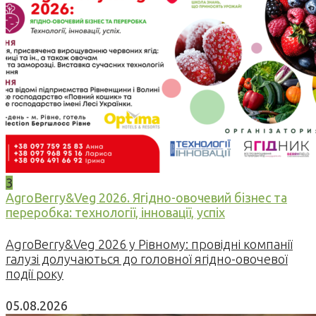
3
AgroBerry&Veg 2026. Ягідно-овочевий бізнес та
переробка: технології, інновації, успіх
AgroBerry&Veg 2026 у Рівному: провідні компанії
галузі долучаються до головної ягідно-овочевої
події року
05.08.2026