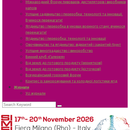
Міжнародний Форум пивоварів, дистиляторів і виробників
напоїв
Успішне садівництво і переробка: технології та інновації.
Вчимося перемагати!
Ягідництво і переробка в умовах воєнного стану: вчимося
перемагати!
Ягідництво і переробка: технології та інновації
Овочівництво та ягідництво: відкритий і закритий ґрунт
Успішне виноградарство і виноробство
Винний клуб «Галерея»
Від землі до готового продукту (зерняткові)
Від землі до готового продукту (кісточкові)
Всеукраїнський горіховий форум
Конгрес із заморожування та холодної логістики ягід
Журнали
Усі журнали