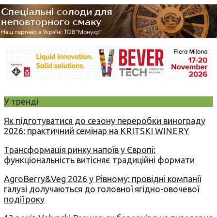
У тренді
Як підготуватися до сезону переробки винограду
2026: практичний семінар на KRITSKI WINERY
Трансформація ринку напоїв у Європі:
функціональність витісняє традиційні формати
AgroBerry&Veg 2026 у Рівному: провідні компанії
галузі долучаються до головної ягідно-овочевої
події року