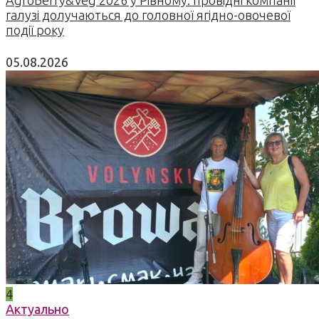
AgroBerry&Veg 2026 у Рівному: провідні компанії
галузі долучаються до головної ягідно-овочевої
події року
05.08.2026
4
Актуально