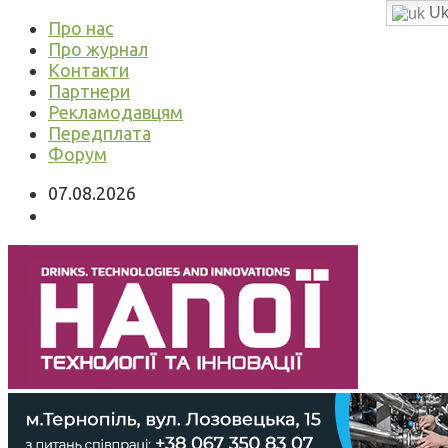
Uk
Про нас
Про журнал
Контакти
Партнери
Рекламодавцям
Передплата
Форум
07.08.2026