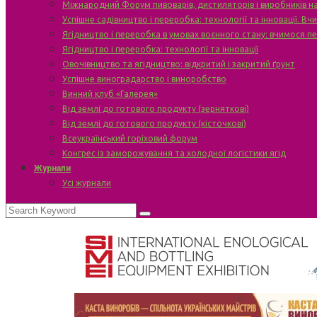
Міжнародний Форум пивоварів, дистиляторів і виробників н
Успішне садівництво і переробка: технології та інновації. В
Ягідництво і переробка в умовах воєнного стану: вчимося п
Ягідництво і переробка: технології та інновації
Овочівництво та ягідництво: відкритий і закритий ґрунт
Успішне виноградарство і виноробство
Винний клуб «Галерея»
Від землі до готового продукту (зерняткові)
Від землі до готового продукту (кісточкові)
Всеукраїнський горіховий форум
Конгрес із заморожування та холодної логістики ягід
Журнали
Усі журнали