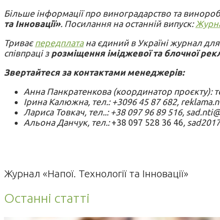
Більше інформації про виноградарство та виноробс
та Інновації»
. Посилання на останній випуск:
Журна
Триває
передплата
на єдиний в Україні журнал для
співпраці з
розміщення іміджевої та блочної рек
Звертайтеся за контактами менеджерів:
Анна Панкратенкова (координатор проєкту): тел
Ірина Калюжна, тел.: +3096 45 87 682, reklama.n
Лариса Товкач, тел..: +38 097 96 89 516, sad.nti
Альона Данчук, тел.:
+38 097 528 36 46
, sad201
Журнал «Напої. Технології та Інновації»
Останні статті