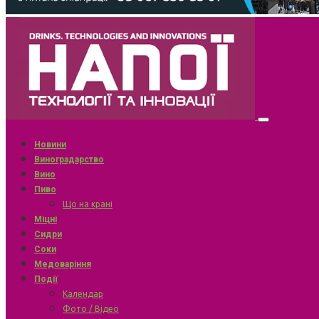
Новини
Виноградарство
Вино
Пиво
Що на крані
Міцні
Сидри
Соки
Медоваріння
Події
Календар
Фото / Відео