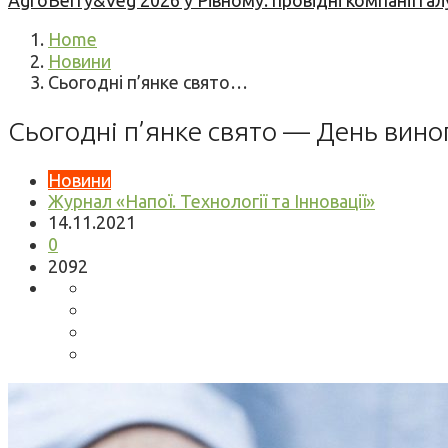
AgroBerry&Veg 2026 у Рівному: провідні компанії гал
Home
Новини
Сьогодні п’янке свято…
Сьогодні п’янке свято — День вино
Новини
Журнал «Напої. Технології та Інновації»
14.11.2021
0
2092