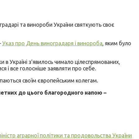
градарі та винороби України святкують своє
–
Указ про День виноградаря і винороба
, яким було
и в Україні з’явилось чимало цілеспрямованих,
я і все голосніше заявляти про себе.
тупаються своїм європейським колегам.
ичетних до цього благородного напою –
ністр аграрної політики та продовольства України