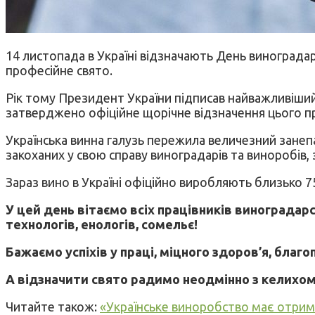
14 листопада в Україні відзначають День винограда
професійне свято.
Рік тому Президент України підписав найважливіший
затверджено офіційне щорічне відзначення цього пр
Українська винна галузь пережила величезний занепа
закоханих у свою справу виноградарів та виноробів,
Зараз вино в Україні офіційно виробляють близько 7
У цей день вітаємо всіх працівників виноградарс
технологів, енологів, сомельє!
Бажаємо успіхів у праці, міцного здоров’я, благ
А відзначити свято радимо неодмінно з келихом 
Читайте також:
«Українське виноробство має отрима