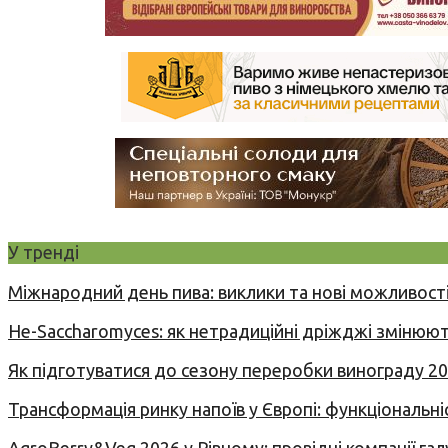
У тренді
Міжнародний день пива: виклики та нові можливості
Не-Saccharomyces: як нетрадиційні дріжджі змінюют
Як підготуватися до сезону переробки винограду 2
Трансформація ринку напоїв у Європі: функціональні