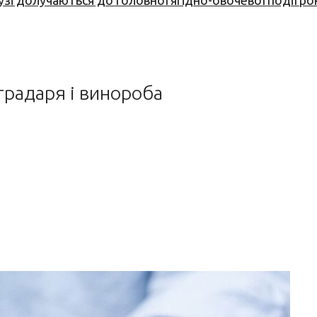
узі долучаються до головної ягідно-овочевої події ро
градаря і винороба