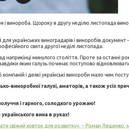
ря і винороба. Щороку в другу неділю листопада вино
 для українських виноградарів і виноробів документ 
офесійного свята другої неділі листопада.
д наприкінці минулого століття. Проте за останні рок
 завдяки яким галузь починає поступово відновлюватис
5 компаній і деякі українські винороби мало чим пос
ько-виноробної галузі, аматорів, а також усіх пр
ополуччя і гарного, солодкого урожаю!
українського вина в руках!
ти свіжий ковток для розвитку», – Роман Лещенко, мі