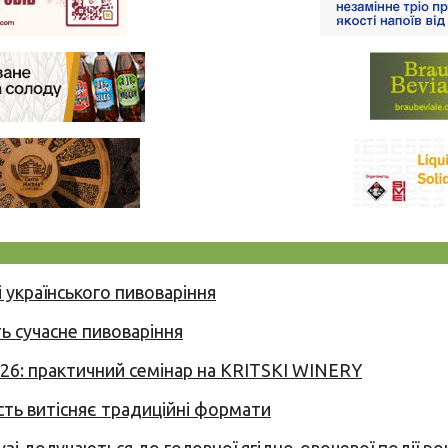
 українського пивоваріння
ь сучасне пивоваріння
026: практичний семінар на KRITSKI WINERY
сть витісняє традиційні формати