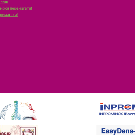
апоїв
чимося перемагати!
еремагати!