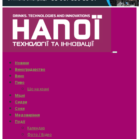
Новини
Виноградарство
Вино
Пиво
Що на крані
Міцні
Сидри
Соки
Медоваріння
Події
Календар
Фото / Відео