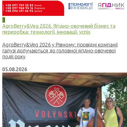
3
AgroBerry&Veg 2026. Ягідно-овочевий бізнес та
переробка: технології, інновації, успіх
AgroBerry&Veg 2026 у Рівному: провідні компанії
галузі долучаються до головної ягідно-овочевої
події року
05.08.2026