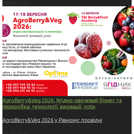
06.08.2026
AgroBerry&Veg 2026. Ягідно-овочевий бізнес та
переробка: технології, інновації, успіх
AgroBerry&Veg 2026 у Рівному: провідні
05.08.2026