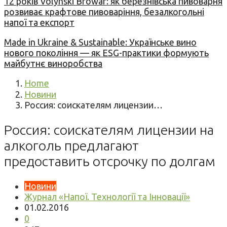
12 років Volynski Browar: як березнівська пивоварня
розвиває крафтове пивоваріння, безалкогольні
напої та експорт
Made in Ukraine & Sustainable: Українське вино
нового покоління — як ESG-практики формують
майбутнє виноробства
Home
Новини
Россия: соискателям лицензии…
Россия: соискателям лицензии на
алкоголь предлагают
предоставить отсрочку по долгам
Новини
Журнал «Напої. Технології та Інновації»
01.02.2016
0