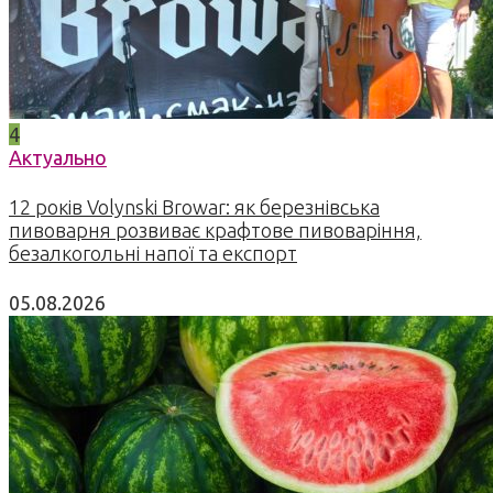
4
Актуально
12 років Volynski Browar: як березнівська
пивоварня розвиває крафтове пивоваріння,
безалкогольні напої та експорт
05.08.2026