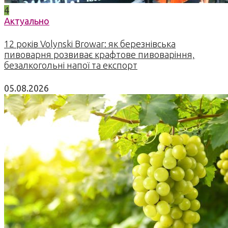
4
Актуально
12 років Volynski Browar: як березнівська
пивоварня розвиває крафтове пивоваріння,
безалкогольні напої та експорт
05.08.2026