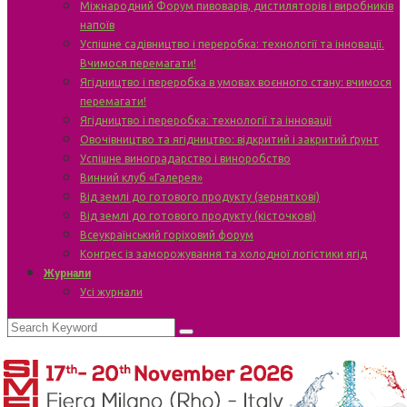
Міжнародний Форум пивоварів, дистиляторів і виробників
напоїв
Успішне садівництво і переробка: технології та інновації.
Вчимося перемагати!
Ягідництво і переробка в умовах воєнного стану: вчимося
перемагати!
Ягідництво і переробка: технології та інновації
Овочівництво та ягідництво: відкритий і закритий ґрунт
Успішне виноградарство і виноробство
Винний клуб «Галерея»
Від землі до готового продукту (зерняткові)
Від землі до готового продукту (кісточкові)
Всеукраїнський горіховий форум
Конгрес із заморожування та холодної логістики ягід
Журнали
Усі журнали