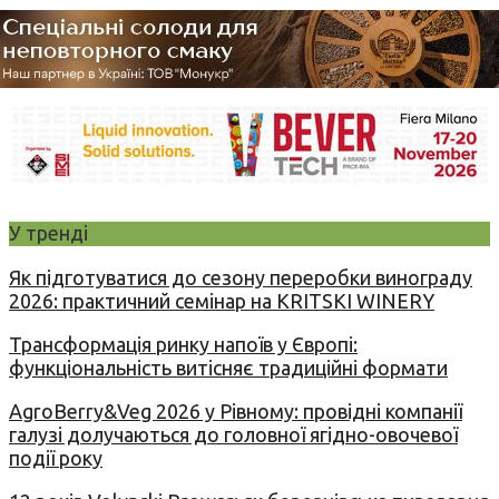
У тренді
Як підготуватися до сезону переробки винограду
2026: практичний семінар на KRITSKI WINERY
Трансформація ринку напоїв у Європі:
функціональність витісняє традиційні формати
AgroBerry&Veg 2026 у Рівному: провідні компанії
галузі долучаються до головної ягідно-овочевої
події року