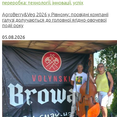
переробка: технології, інновації, успіх
AgroBerry&Veg 2026 у Рівному: провідні компанії
галузі долучаються до головної ягідно-овочевої
події року
05.08.2026