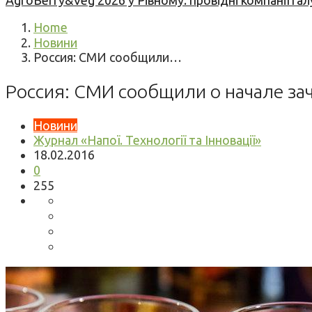
AgroBerry&Veg 2026 у Рівному: провідні компанії гал
Home
Новини
Россия: СМИ сообщили…
Россия: СМИ сообщили о начале за
Новини
Журнал «Напої. Технології та Інновації»
18.02.2016
0
255