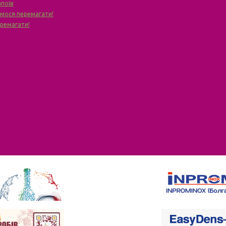
апоїв
чимося перемагати!
еремагати!