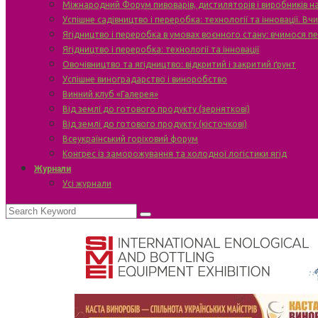
Міжнародний Форум пивоварів, дистиляторів і виробників н
Успішне садівництво і переробка: технології та інновації. В
Ягідництво і переробка в умовах воєнного стану: вчимося п
Ягідництво і переробка: технології та інновації
Овочівництво та ягідництво: відкритий і закритий ґрунт
Успішне виноградарство і виноробство
Винний клуб «Галерея»
Від землі до готового продукту (зерняткові)
Від землі до готового продукту (кісточкові)
Всеукраїнський горіховий форум
Конгрес із заморожування та холодної логістики ягід
Журнали
Усі журнали