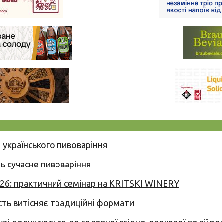
 українського пивоваріння
ь сучасне пивоваріння
026: практичний семінар на KRITSKI WINERY
сть витісняє традиційні формати