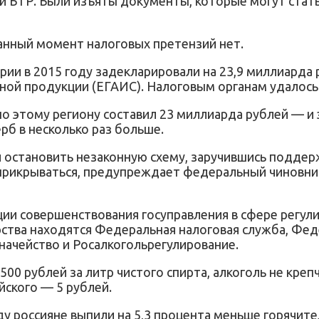
 и БТР. Были изъяты документы, которые могут ста
 данный момент налоговых претензий нет.
ии в 2015 году задекларировали на 23,9 миллиарда
ной продукции (ЕГАИС). Налоговым органам удалось 
 этому региону составил 23 миллиарда рублей — и э
рб в несколько раз больше.
становить незаконную схему, заручившись поддержк
 прикрываться, предупреждает федеральный чиновник
ии совершенствования госуправления в сфере регули
рства находятся Федеральная налоговая служба, Фе
ачейство и Росалкогольрегулирование.
500 рублей за литр чистого спирта, алкоголь не креп
йского — 5 рублей.
ду россияне выпили на 5,3 процента меньше горячител