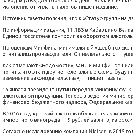
заводах (ЛВЗ). Для обысков задействовали спецназ
уклонение от уплаты налогов, пишет издание.
Источник газеты пояснил, что к «Статус-групп» на
По информации издания, 11 ЛВЗ в Кабардино-Балкар
Единой госсистеме контроля за оборотом алкоголь
По оценкам Минфина, минимальный ущерб только по
отчитались производители. От нелегального — уще
Как отмечают «Ведомости», ФНС и Минфин решили о
понять, что эта и другие нелегальные схемы будут
изменение законодательства», — пишет газета.
15 января президент Путин передал Минфину функц
алкогольной продукции. Теперь в ведении министе
финансово-бюджетного надзора, Федеральное казн
В 2016 году крепкий алкоголь облагается акцизом в 
импортного винограда — 9 рублей за литр, из росси
Согласно исследованию компании Nielsen, в 2015 го