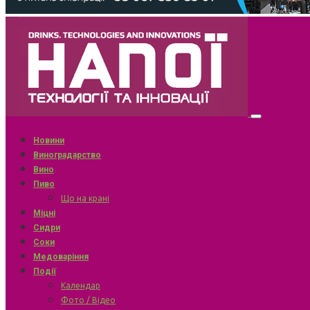
Новини
Виноградарство
Вино
Пиво
Що на крані
Міцні
Сидри
Соки
Медоваріння
Події
Календар
Фото / Відео