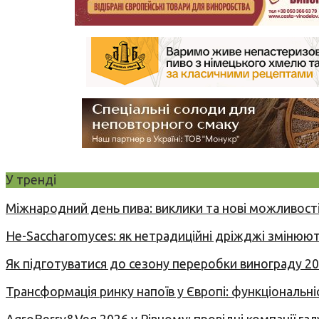
У тренді
Міжнародний день пива: виклики та нові можливості
Не-Saccharomyces: як нетрадиційні дріжджі змінюют
Як підготуватися до сезону переробки винограду 2
Трансформація ринку напоїв у Європі: функціональні