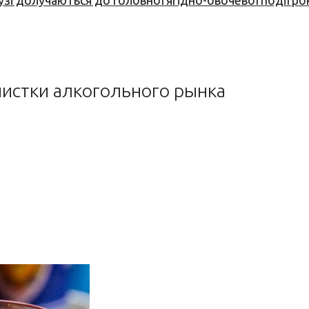
узі долучаються до головної ягідно-овочевої події ро
чистки алкогольного рынка