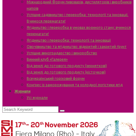
Міжнародний Форум пивоварів, дистиляторів і виробників
напоїв
Успішне садівництво і переробка: технології та інновації.
Вчимося перемагати!
Ягідництво і переробка в умовах воєнного стану: вчимося
перемагати!
Ягідництво і переробка: технології та інновації
Овочівництво та ягідництво: відкритий і закритий ґрунт
Успішне виноградарство і виноробство
Винний клуб «Галерея»
Від землі до готового продукту (зерняткові)
Від землі до готового продукту (кісточкові)
Всеукраїнський горіховий форум
Конгрес із заморожування та холодної логістики ягід
Журнали
Усі журнали