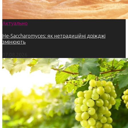
Актуально
Не-Saccharomyces: як нетрадиційні дріжджі
змінюють
07.08.2026