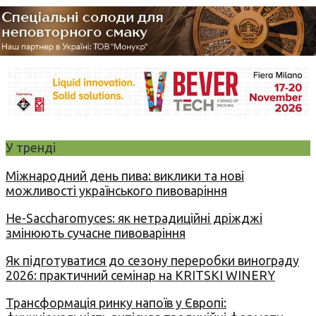
У тренді
Міжнародний день пива: виклики та нові
можливості українського пивоваріння
Не-Saccharomyces: як нетрадиційні дріжджі
змінюють сучасне пивоваріння
Як підготуватися до сезону переробки винограду
2026: практичний семінар на KRITSKI WINERY
Трансформація ринку напоїв у Європі: