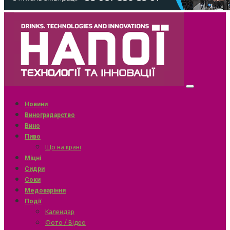
Новини
Виноградарство
Вино
Пиво
Що на крані
Міцні
Сидри
Соки
Медоваріння
Події
Календар
Фото / Відео