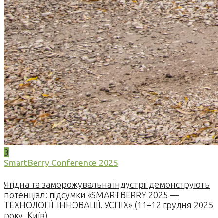
3
SmartBerry Conference 2025
Ягідна та заморожувальна індустрії демонструють
потенціал: підсумки «SMARTBERRY 2025 —
ТЕХНОЛОГІЇ. ІННОВАЦІЇ. УСПІХ» (11–12 грудня 2025
року, Київ)