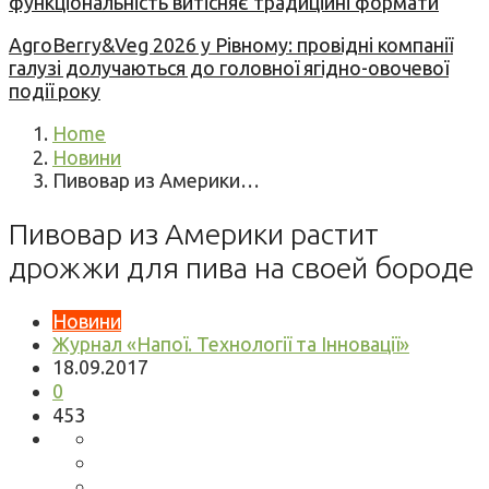
функціональність витісняє традиційні формати
AgroBerry&Veg 2026 у Рівному: провідні компанії
галузі долучаються до головної ягідно-овочевої
події року
Home
Новини
Пивовар из Америки…
Пивовар из Америки растит
дрожжи для пива на своей бороде
Новини
Журнал «Напої. Технології та Інновації»
18.09.2017
0
453