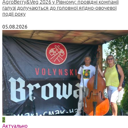
AgroBerry&Veg 2026 у Рівному: провідні компанії
галузі долучаються до головної ягідно-овочевої
події року
05.08.2026
2
Актуально