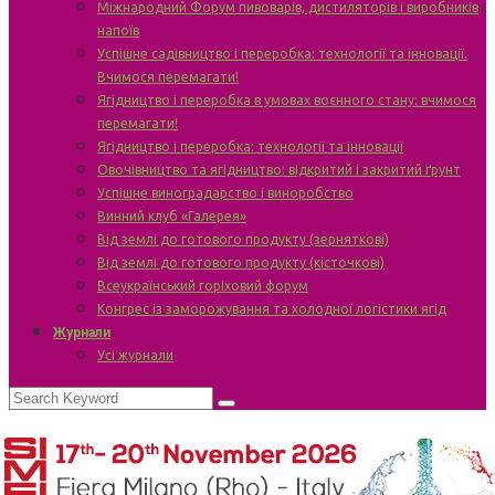
Міжнародний Форум пивоварів, дистиляторів і виробників
напоїв
Успішне садівництво і переробка: технології та інновації.
Вчимося перемагати!
Ягідництво і переробка в умовах воєнного стану: вчимося
перемагати!
Ягідництво і переробка: технології та інновації
Овочівництво та ягідництво: відкритий і закритий ґрунт
Успішне виноградарство і виноробство
Винний клуб «Галерея»
Від землі до готового продукту (зерняткові)
Від землі до готового продукту (кісточкові)
Всеукраїнський горіховий форум
Конгрес із заморожування та холодної логістики ягід
Журнали
Усі журнали