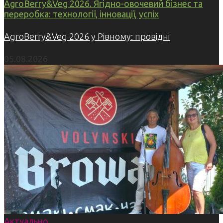
AgroBerry&Veg 2026. Ягідно-овочевий бізнес та
переробка: технології, інновації, успіх
AgroBerry&Veg 2026 у Рівному: провідні
05.08.2026
Актуально