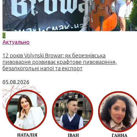
2
Актуально
12 років Volynski Browar: як березнівська
пивоварня розвиває крафтове пивоваріння,
безалкогольні напої та експорт
05.08.2026