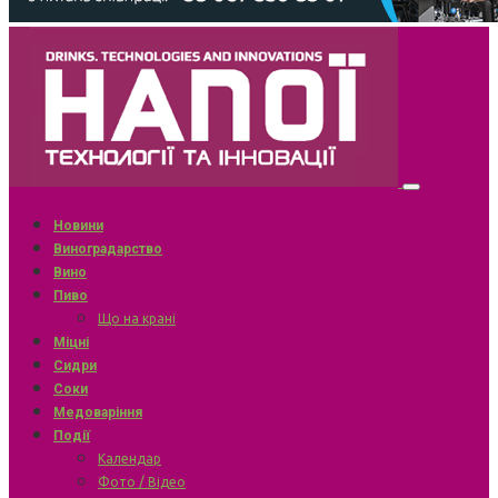
Новини
Виноградарство
Вино
Пиво
Що на крані
Міцні
Сидри
Соки
Медоваріння
Події
Календар
Фото / Відео