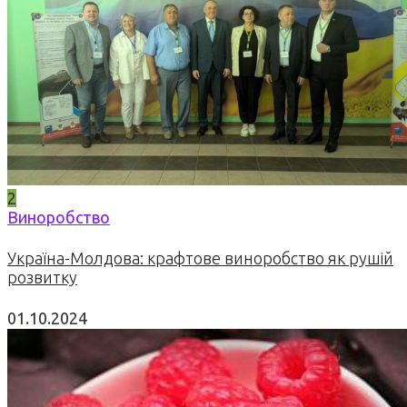
2
Виноробство
Україна-Молдова: крафтове виноробство як рушій
розвитку
01.10.2024