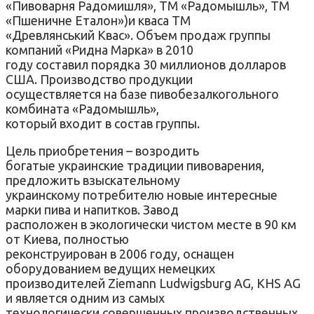
«Пивоварня Радомишля», ТМ «Радомышль», ТМ
«Пшеничне Еталон»)и кваса ТМ
«Древлянський Квас». Объем продаж группы
компаний «Ридна Марка» в 2010
году составил порядка 30 миллионов долларов
США. Производство продукции
осуществляется на базе пивобезалкогольного
комбината «Радомышль»,
который входит в состав группы.
Цель приобретения – возродить
богатые украинские традиции пивоварения,
предложить взыскательному
украинскому потребителю новые интересные
марки пива и напитков. Завод
расположен в экологически чистом месте в 90 км
от Киева, полностью
реконструирован в 2006 году, оснащен
оборудованием ведущих немецких
производителей Ziemann Ludwigsburg AG, KHS AG
и является одним из самых
технологически совершенных производственных