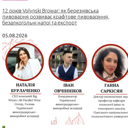
12 років Volynski Browar: як березнівська
пивоварня розвиває крафтове пивоваріння,
безалкогольні напої та експорт
05.08.2026