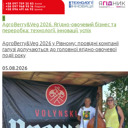
1
AgroBerry&Veg 2026. Ягідно-овочевий бізнес та
переробка: технології, інновації, успіх
AgroBerry&Veg 2026 у Рівному: провідні компанії
галузі долучаються до головної ягідно-овочевої
події року
05.08.2026