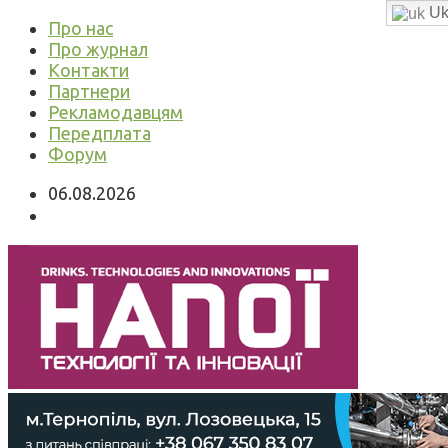
Uk
Про нас
Про журнал
Контакти
Партнери
Рекламодавцям
Передплата
Форум
06.08.2026