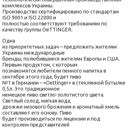
комплексов Украины.
Производство сертифицировано по стандартам
ISO 9001 и ISO 22000 и
полностью соответствуют требованиям по
качеству группы OeTTINGER.
Одна
из приоритетных задач – предложить жителям
Украины международные
бренды, полюбившиеся жителям Европы и США.
Первым продуктом, с которым
познакомятся любители пенного напитка в
сентябре этого года, будет пиво
№1 в Германии – «Oettinger» в стеклянной бутылке
0,5л. Это традиционное
немецкое пиво светло-золотистого цвета.
Светлый солод, мягкая вода,
дрожжи низового брожения и ароматный хмель
составляют его основу. Пиво
будет производиться по лицензии и под
контролем представителей