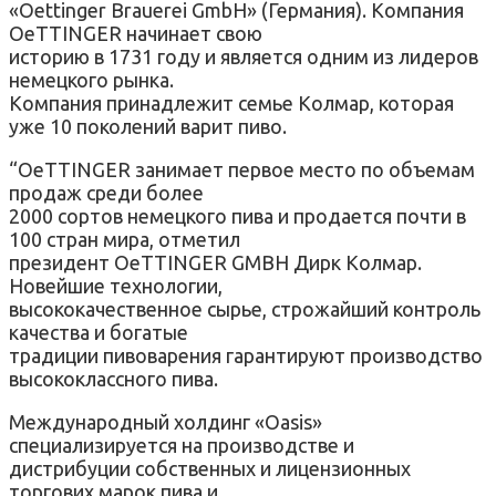
«Oettinger Brauerei GmbH» (Германия). Компания
OeTTINGER начинает свою
историю в 1731 году и является одним из лидеров
немецкого рынка.
Компания принадлежит семье Колмар, которая
уже 10 поколений варит пиво.
“OeTTINGER занимает первое место по объемам
продаж среди более
2000 сортов немецкого пива и продается почти в
100 стран мира, отметил
президент OeTTINGER GMBH Дирк Колмар.
Новейшие технологии,
высококачественное сырье, строжайший контроль
качества и богатые
традиции пивоварения гарантируют производство
высококлассного пива.
Международный холдинг «Oasis»
специализируется на производстве и
дистрибуции собственных и лицензионных
торгових марок пива и