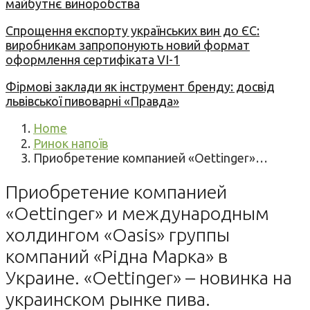
майбутнє виноробства
Спрощення експорту українських вин до ЄС:
виробникам запропонують новий формат
оформлення сертифіката VI-1
Фірмові заклади як інструмент бренду: досвід
львівської пивоварні «Правда»
Home
Ринок напоїв
Приобретение компанией «Oettinger»…
Приобретение компанией
«Oettinger» и международным
холдингом «Oasis» группы
компаний «Рідна Марка» в
Украине. «Oettinger» – новинка на
украинском рынке пива.