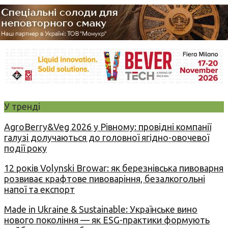
У тренді
AgroBerry&Veg 2026 у Рівному: провідні компанії
галузі долучаються до головної ягідно-овочевої
події року
12 років Volynski Browar: як березнівська пивоварня
розвиває крафтове пивоваріння, безалкогольні
напої та експорт
Made in Ukraine & Sustainable: Українське вино
нового покоління — як ESG-практики формують