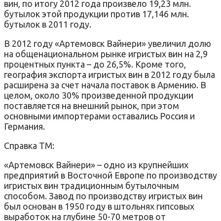
вин, по итогу 2012 года произвело 19,23 млн.
бутылок этой продукции против 17,146 млн.
бутылок в 2011 году.
В 2012 году «Артемовск Вайнери» увеличил долю
на общенациональном рынке игристых вин на 2,9
процентных пункта – до 26,5%. Кроме того,
география экспорта игристых вин в 2012 году была
расширена за счет начала поставок в Армению. В
целом, около 30% произведенной продукции
поставляется на внешний рынок, при этом
основными импортерами оставались Россия и
Германия.
Справка ТМ:
«Артемовск Вайнери» – одно из крупнейших
предприятий в Восточной Европе по производству
игристых вин традиционным бутылочным
способом. Завод по производству игристых вин
был основан в 1950 году в штольнях гипсовых
выработок на глубине 50-70 метров от