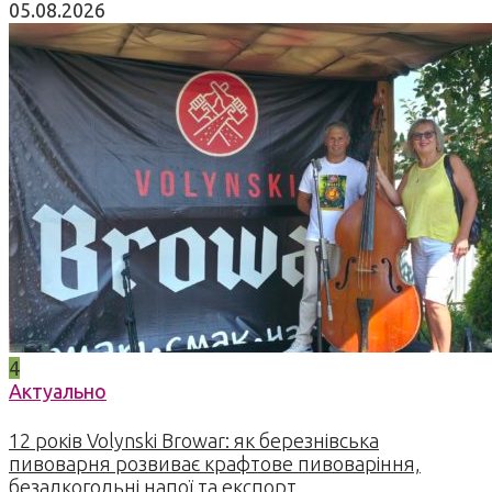
05.08.2026
4
Актуально
12 років Volynski Browar: як березнівська
пивоварня розвиває крафтове пивоваріння,
безалкогольні напої та експорт