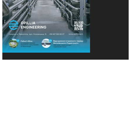
© 2013-2026 Засновники: Конєва К.В., Ящук Н.І.
Назва, концепція та дизайн проєктів медіагрупи
«Технології та Інновації» охороняється Законом
«Про авторське право». Редакція не відповідає за
тексти рекламних оголошень. Думка редакції
може не збігатися з точками зору авторів
публікацій. Передрук – з письмового дозволу
авторів проєкту.