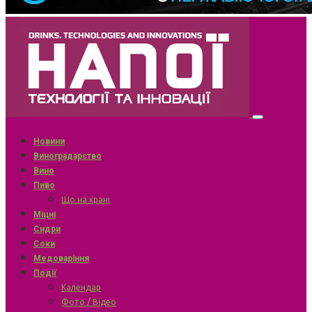
Новини
Виноградарство
Вино
Пиво
Що на крані
Міцні
Сидри
Соки
Медоваріння
Події
Календар
Фото / Відео