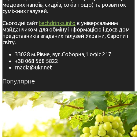
медових напоїв, сидрів, соків тощо) та розвиток
суміжних галузей.
Сьогодні сайт
techdrinks.info
є універсальним
майданчиком для обміну інформацією і досвідом
представників згаданих галузей України, Європи і
світу.
33028 м.Рівне, вул.Соборна,1 офіс 217
+38 068 568 5822
rnadia@ukr.net
Популярне