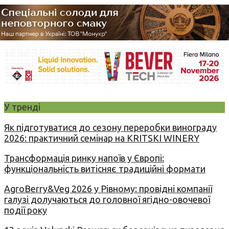
У тренді
Як підготуватися до сезону переробки винограду
2026: практичний семінар на KRITSKI WINERY
Трансформація ринку напоїв у Європі:
функціональність витісняє традиційні формати
AgroBerry&Veg 2026 у Рівному: провідні компанії
галузі долучаються до головної ягідно-овочевої
події року