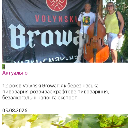
4
Актуально
12 років Volynski Browar: як березнівська
пивоварня розвиває крафтове пивоваріння,
безалкогольні напої та експорт
05.08.2026