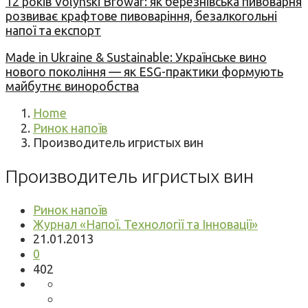
12 років Volynski Browar: як березнівська пивоварня
розвиває крафтове пивоваріння, безалкогольні
напої та експорт
Made in Ukraine & Sustainable: Українське вино
нового покоління — як ESG-практики формують
майбутнє виноробства
Home
Ринок напоїв
Производитель игристых вин
Производитель игристых вин
Ринок напоїв
Журнал «Напої. Технології та Інновації»
21.01.2013
0
402