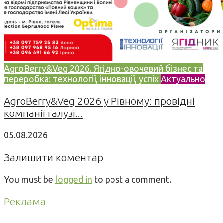
AgroBerry&Veg 2026. Ягідно-овочевий бізнес та
переробка: технології, інновації, успіх
Актуально
AgroBerry&Veg 2026 у Рівному: провідні
компанії галузі...
05.08.2026
Залишити коментар
You must be
logged in
to post a comment.
Реклама