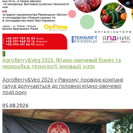
3
AgroBerry&Veg 2026. Ягідно-овочевий бізнес та
переробка: технології, інновації, успіх
AgroBerry&Veg 2026 у Рівному: провідні компанії
галузі долучаються до головної ягідно-овочевої
події року
05.08.2026