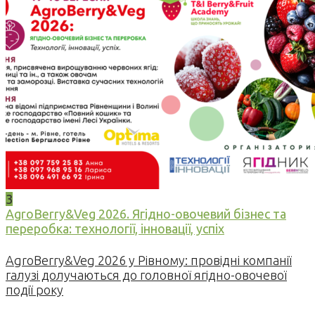
3
AgroBerry&Veg 2026. Ягідно-овочевий бізнес та
переробка: технології, інновації, успіх
AgroBerry&Veg 2026 у Рівному: провідні компанії
галузі долучаються до головної ягідно-овочевої
події року