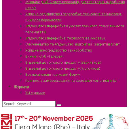
Міжнародний Форум пивоварів, дистиляторів і виробників
напоїв
Успішне садівництво і переробка: технології та інновації.
Вчимося перемагати!
Ягідництво і переробка в умовах воєнного стану: вчимося
перемагати!
Ягідництво і переробка: технології та інновації
Овочівництво та ягідництво: відкритий і закритий ґрунт
Успішне виноградарство і виноробство
Винний клуб «Галерея»
Від землі до готового продукту (зерняткові)
Від землі до готового продукту (кісточкові)
Всеукраїнський горіховий форум
Конгрес із заморожування та холодної логістики ягід
Журнали
Усі журнали