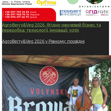
AgroBerry&Veg 2026. Ягідно-овочевий бізнес та
переробка: технології, інновації, успіх
AgroBerry&Veg 2026 у Рівному: провідні
05.08.2026