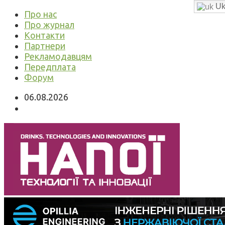
Uk
Про нас
Про журнал
Контакти
Партнери
Рекламодавцям
Передплата
Форум
06.08.2026