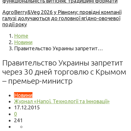
функціональність витісняє традиційні формати
AgroBerry&Veg 2026 у Рівному: провідні компанії
галузі долучаються до головної ягідно-овочевої
події року
Home
Новини
Правительство Украины запретит…
Правительство Украины запретит
через 30 дней торговлю с Крымом
– премьер-министр
Новини
Журнал «Напої. Технології та Інновації»
17.12.2015
0
241