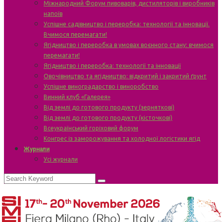
Міжнародний Форум пивоварів, дистиляторів і виробників
напоїв
Успішне садівництво і переробка: технології та інновації.
Вчимося перемагати!
Ягідництво і переробка в умовах воєнного стану: вчимося
перемагати!
Ягідництво і переробка: технології та інновації
Овочівництво та ягідництво: відкритий і закритий ґрунт
Успішне виноградарство і виноробство
Винний клуб «Галерея»
Від землі до готового продукту (зерняткові)
Від землі до готового продукту (кісточкові)
Всеукраїнський горіховий форум
Конгрес із заморожування та холодної логістики ягід
Журнали
Усі журнали