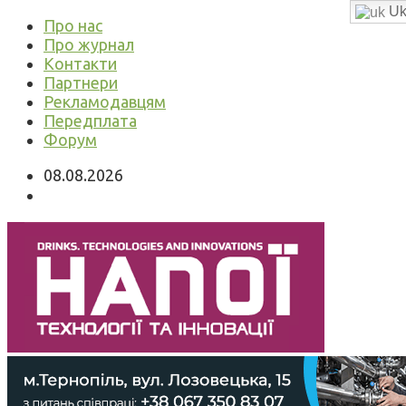
Uk
Про нас
Про журнал
Контакти
Партнери
Рекламодавцям
Передплата
Форум
08.08.2026