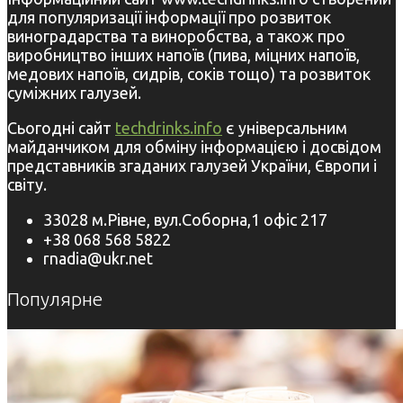
для популяризації інформації про розвиток
виноградарства та виноробства, а також про
виробництво інших напоїв (пива, міцних напоїв,
медових напоїв, сидрів, соків тощо) та розвиток
суміжних галузей.
Сьогодні сайт
techdrinks.info
є універсальним
майданчиком для обміну інформацією і досвідом
представників згаданих галузей України, Європи і
світу.
33028 м.Рівне, вул.Соборна,1 офіс 217
+38 068 568 5822
rnadia@ukr.net
Популярне