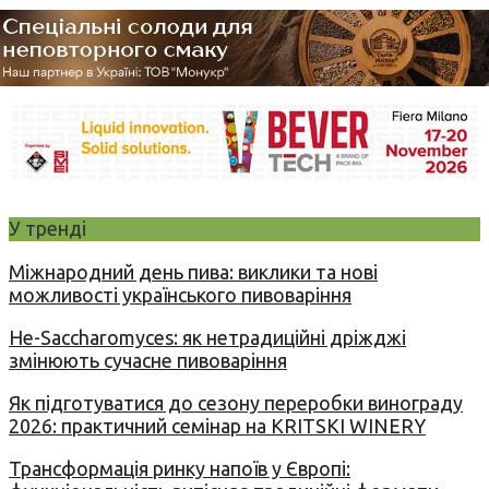
У тренді
Міжнародний день пива: виклики та нові
можливості українського пивоваріння
Не-Saccharomyces: як нетрадиційні дріжджі
змінюють сучасне пивоваріння
Як підготуватися до сезону переробки винограду
2026: практичний семінар на KRITSKI WINERY
Трансформація ринку напоїв у Європі: