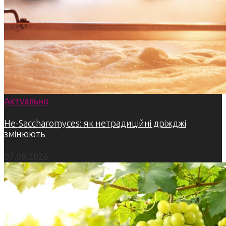
Актуально
Не-Saccharomyces: як нетрадиційні дріжджі
змінюють
07.08.2026