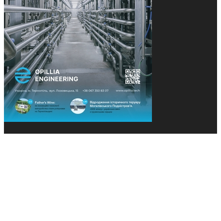
© 2013-2026 Засновники: Конєва К.В., Ящук Н.І.
Назва, концепція та дизайн проєктів медіагрупи
«Технології та Інновації» охороняється Законом
«Про авторське право». Редакція не відповідає за
тексти рекламних оголошень. Думка редакції
може не збігатися з точками зору авторів
публікацій. Передрук – з письмового дозволу
авторів проєкту.