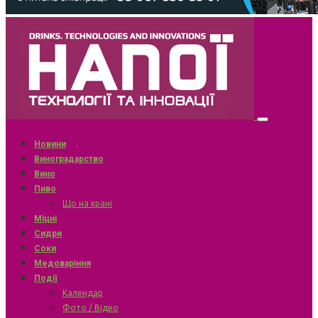
Новини
Виноградарство
Вино
Пиво
Що на крані
Міцні
Сидри
Соки
Медоваріння
Події
Календар
Фото / Відео