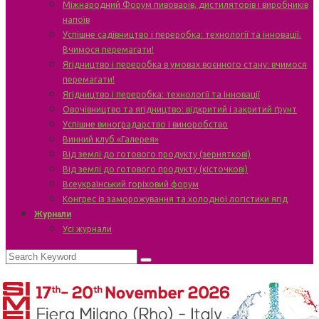
Міжнародний Форум пивоварів, дистиляторів і виробників
напоїв
Успішне садівництво і переробка: технології та інновації.
Вчимося перемагати!
Ягідництво і переробка в умовах воєнного стану: вчимося
перемагати!
Ягідництво і переробка: технології та інновації
Овочівництво та ягідництво: відкритий і закритий ґрунт
Успішне виноградарство і виноробство
Винний клуб «Галерея»
Від землі до готового продукту (зерняткові)
Від землі до готового продукту (кісточкові)
Всеукраїнський горіховий форум
Конгрес із заморожування та холодної логістики ягід
Журнали
Усі журнали