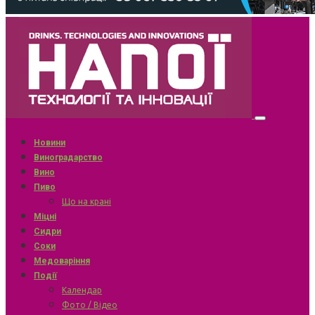
Новини
Виноградарство
Вино
Пиво
Що на крані
Міцні
Сидри
Соки
Медоваріння
Події
Календар
Фото / Відео