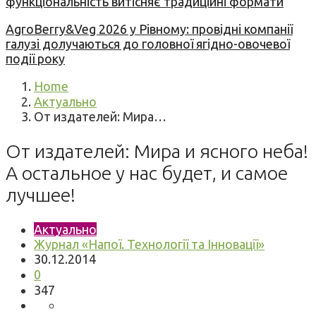
функціональність витісняє традиційні формати
AgroBerry&Veg 2026 у Рівному: провідні компанії
галузі долучаються до головної ягідно-овочевої
події року
Home
Актуально
От издателей: Мира…
От издателей: Мира и ясного неба!
А остальное у нас будет, и самое
лучшее!
Актуально
Журнал «Напої. Технології та Інновації»
30.12.2014
0
347