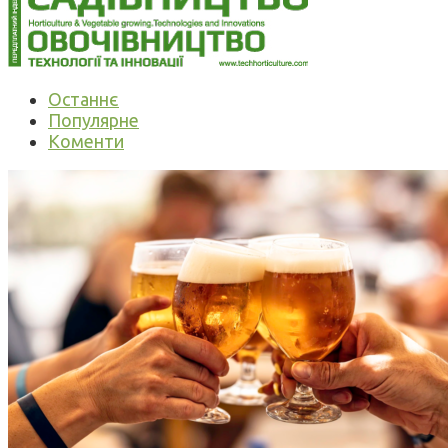
Останнє
Популярне
Коменти