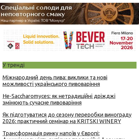
У тренді
Міжнародний день пива: виклики та нові
можливості українського пивоваріння
Не-Saccharomyces: як нетрадиційні дріжджі
змінюють сучасне пивоваріння
Як підготуватися до сезону переробки винограду
2026: практичний семінар на KRITSKI WINERY
Трансформація ринку напоїв у Європі: