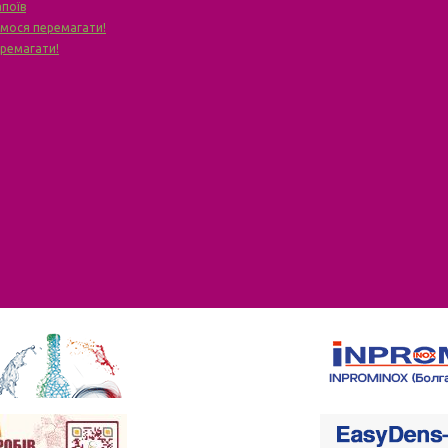
апоїв
чимося перемагати!
еремагати!