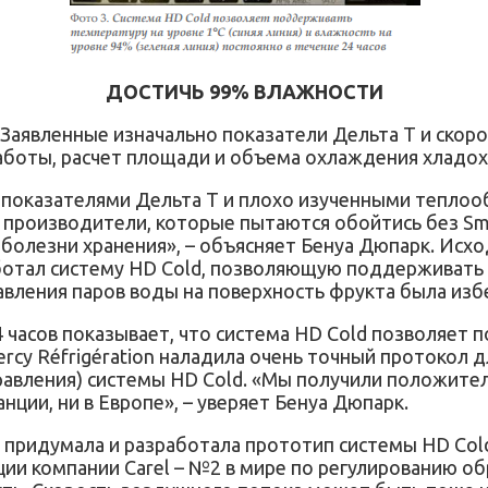
ДОСТИЧЬ 99% ВЛАЖНОСТИ
аявленные изначально показатели Дельта Т и скоро
 работы, расчет площади и объема охлаждения хлад
 показателями Дельта Т и плохо изученными теплоо
о производители, которые пытаются обойтись без Sma
 болезни хранения», – объясняет Бенуа Дюпарк. Исх
тал систему HD Cold, позволяющую поддерживать вы
авления паров воды на поверхность фрукта была изб
 часов показывает, что система HD Cold позволяет 
cy Réfrigération наладила очень точный протокол д
равления) системы HD Cold. «Мы получили положител
нции, ни в Европе», – уверяет Бенуа Дюпарк.
о придумала и разработала прототип системы HD Col
ции компании Carel – №2 в мире по регулированию о