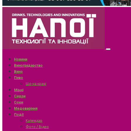
Новини
Виноградарство
Вино
Пиво
Що на крані
Міцні
Сидри
Соки
Медоваріння
Події
Календар
Фото / Відео