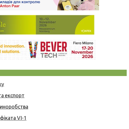
ку
та експорт
 виноробства
іката VI-1