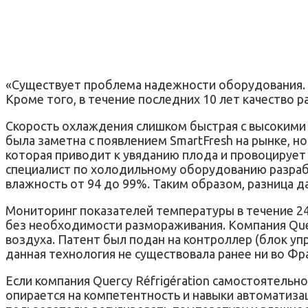
«Существует проблема надежности оборудования. З
Кроме того, в течение последних 10 лет качество
Скорость охлаждения слишком быстрая с высокими
была заметна с появлением SmartFresh на рынке, н
которая приводит к увяданию плода и провоцирует
специалист по холодильному оборудованию разрабо
влажность от 94 до 99%. Таким образом, разница д
Мониторинг показателей температуры в течение 24
без необходимости размораживания. Компания Quer
воздуха. Патент был подан на контроллер (блок уп
данная технология не существовала ранее ни во Фра
Если компания Quercy Réfrigération самостоятельн
опирается на компетентность и навыки автоматиза