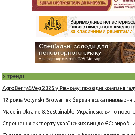
У тренді
AgroBerry&Veg 2026 у Рівному: провідні компанії гал
12 років Volynski Browar: як березнівська пивоварня
Made in Ukraine & Sustainable: Українське вино но
Спрощення експорту українських вин до ЄС: вироб