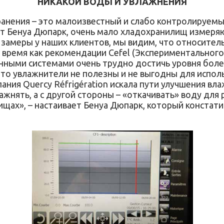
НИКАКОЙ ВОДЫ И УВЛАЖНЕНИЯ
хранения – это малоизвестный и слабо контролируемы
ет Бенуа Дюпарк, очень мало хладохранилищ измеряю
 замеры у наших клиентов, мы видим, что относител
о время как рекомендации Cefel (Экспериментального
менными системами очень трудно достичь уровня бол
 что увлажнители не полезны и не выгодны для исполь
ния Quercy Réfrigération искала пути улучшения вл
лажнять, а с другой стороны – «откачивать» воду д
ах», – настаивает Бенуа Дюпарк, который констати