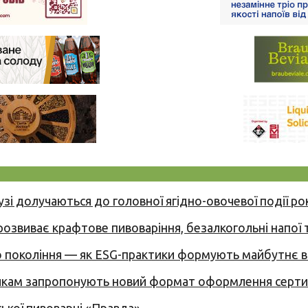
узі долучаються до головної ягідно-овочевої події ро
 розвиває крафтове пивоваріння, безалкогольні напої 
вого покоління — як ESG-практики формують майбутнє
никам запропонують новий формат оформлення сертиф