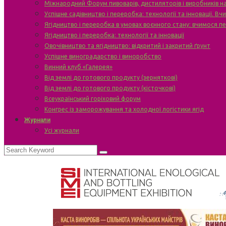
Міжнародний Форум пивоварів, дистиляторів і виробників н
Успішне садівництво і переробка: технології та інновації. В
Ягідництво і переробка в умовах воєнного стану: вчимося п
Ягідництво і переробка: технології та інновації
Овочівництво та ягідництво: відкритий і закритий ґрунт
Успішне виноградарство і виноробство
Винний клуб «Галерея»
Від землі до готового продукту (зерняткові)
Від землі до готового продукту (кісточкові)
Всеукраїнський горіховий форум
Конгрес із заморожування та холодної логістики ягід
Журнали
Усі журнали