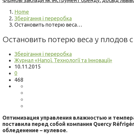
Фірмові заклади як інструмент бренду: досвід львів
Home
Зберігання і переробка
Остановить потерю веса…
Остановить потерю веса у плодов 
Зберігання і переробка
Журнал «Напої. Технології та Інновації»
10.11.2015
0
468
Оптимизация управления влажностью и температ
поставила перед собой компания Quercy Réfrig
обледенение – нулевое.