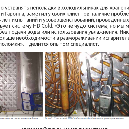
рно устранять неполадки в холодильниках для хранен
рн и Гаронна, заметил у своих клиентов наличие проб
4 лет испытаний и усовершенствований, проведенных 
вует систему HD Cold. «Это не чудо-система, но мы
без подачи воды или использования увлажнения. Ник
 больше необходимости в размораживании испарителей
поломки», – делится опытом специалист.