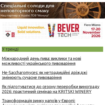
У тренді
Міжнародний день пива: виклики та нові
можливості українського пивоваріння
Не-Saccharomyces: як нетрадиційні дріжджі
змінюють сучасне пивоваріння
Як підготуватися до сезону переробки винограду
2026: практичний семінар на KRITSKI WINERY
Трансформація ринку напоїв у Європі: