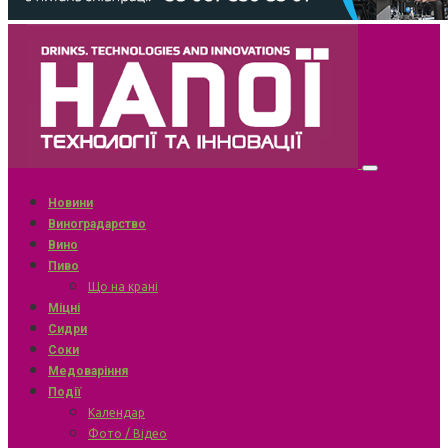
Новини
Виноградарство
Вино
Пиво
Що на крані
Міцні
Сидри
Соки
Медоваріння
Події
Календар
Фото / Відео