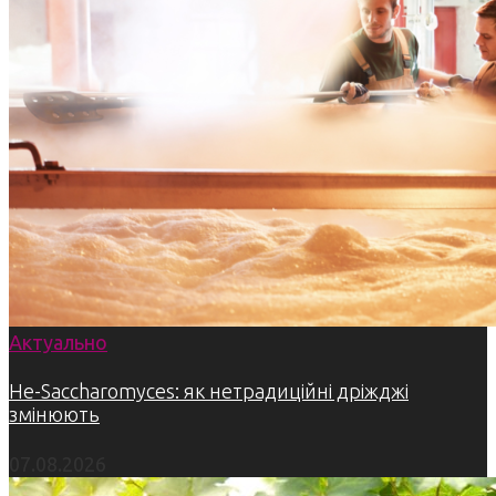
Актуально
Не-Saccharomyces: як нетрадиційні дріжджі
змінюють
07.08.2026