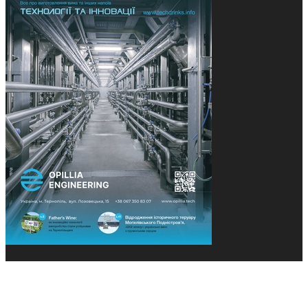
© 2013-2026 Засновники: Конєва К.В., Ящук Н.І.
Назва, концепція та дизайн проєктів медіагрупи