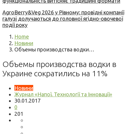
функціональність витісняє традиційні формати
AgroBerry&Veg 2026 у Рівному: провідні компанії
галузі долучаються до головної ягідно-овочевої
події року
Home
Новини
Объемы производства водки…
Объемы производства водки в
Украине сократились на 11%
Новини
Журнал «Напої. Технології та Інновації»
30.01.2017
0
201