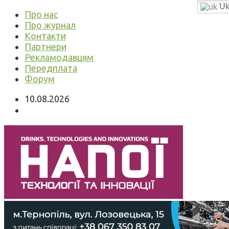
Uk
Про нас
Про журнал
Контакти
Партнери
Рекламодавцям
Передплата
Форум
10.08.2026