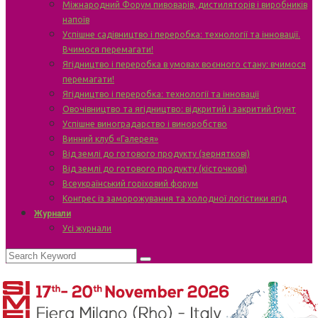
Міжнародний Форум пивоварів, дистиляторів і виробників
напоїв
Успішне садівництво і переробка: технології та інновації.
Вчимося перемагати!
Ягідництво і переробка в умовах воєнного стану: вчимося
перемагати!
Ягідництво і переробка: технології та інновації
Овочівництво та ягідництво: відкритий і закритий ґрунт
Успішне виноградарство і виноробство
Винний клуб «Галерея»
Від землі до готового продукту (зерняткові)
Від землі до готового продукту (кісточкові)
Всеукраїнський горіховий форум
Конгрес із заморожування та холодної логістики ягід
Журнали
Усі журнали