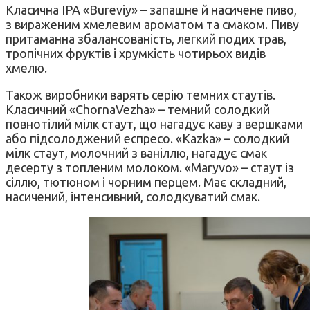
Класична IPA «Bureviy» – запашне й насичене пиво,
з вираженим хмелевим ароматом та смаком. Пиву
притаманна збалансованість, легкий подих трав,
тропічних фруктів і хрумкість чотирьох видів
хмелю.
Також виробники варять серію темних стаутів.
Класичний «ChornaVezha» – темний солодкий
повнотілий мілк стаут, що нагадує каву з вершками
або підсолоджений еспресо. «Kazka» – солодкий
мілк стаут, молочний з ваніллю, нагадує смак
десерту з топленим молоком. «Maryvo» – стаут із
сіллю, тютюном і чорним перцем. Має складний,
насичений, інтенсивний, солодкуватий смак.