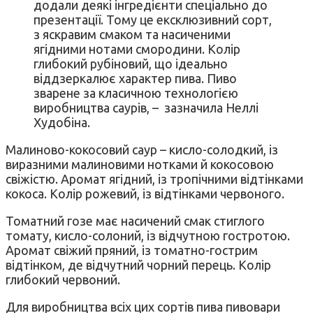
додали деякі інгредієнти спеціально до
презентації. Тому це ексклюзивний сорт,
з яскравим смаком та насиченими
ягідними нотами смородини. Колір
глибокий рубіновий, що ідеально
віддзеркалює характер пива. Пиво
зварене за класичною технологією
виробництва саурів, – зазначила Неллі
Худобіна.
Малиново-кокосовий саур – кисло-солодкий, із
виразними малиновими нотками й кокосовою
свіжістю. Аромат ягідний, із тропічними відтінками
кокоса. Колір рожевий, із відтінками червоного.
Томатний гозе має насичений смак стиглого
томату, кисло-солоний, із відчутною гостротою.
Аромат свіжий пряний, із томатно-гострим
відтінком, де відчутний чорний перець. Колір
глибокий червоний.
Для виробництва всіх цих сортів пива пивовари