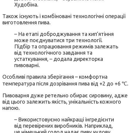
Худобіна.
Також існують і комбіновані технологічні операції
виготовлення пива.
– На етапі доброджування та кип’ятіння
може поєднуватися три технології.
Підбір та опрацювання режимів залежать
від технологічного завдання та
устаткування, – додала директорка
пивоварні.
Особливі правила зберігання – комфортна
температура після дозрівання пива від +2 до +6 ℃.
Пивоварня дуже ретельно обирає сировину, адже
від цього залежить якість, унікальність кожного
напою.
– Використовуємо найкращі інгредієнти
від перевірених виробників. Наприклад,
це німецький солод надає пиву чудову