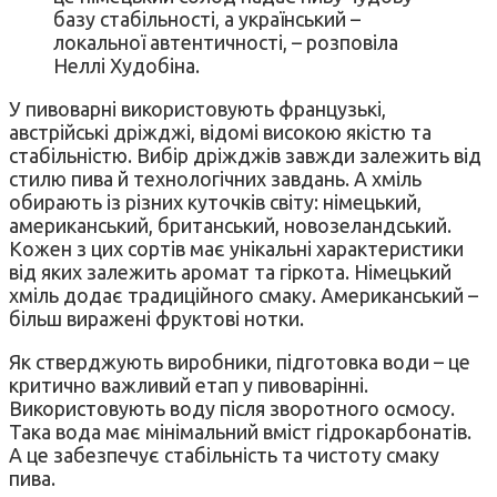
базу стабільності, а український –
локальної автентичності, – розповіла
Неллі Худобіна.
У пивоварні використовують французькі,
австрійські дріжджі, відомі високою якістю та
стабільністю. Вибір дріжджів завжди залежить від
стилю пива й технологічних завдань. А хміль
обирають із різних куточків світу: німецький,
американський, британський, новозеландський.
Кожен з цих сортів має унікальні характеристики
від яких залежить аромат та гіркота. Німецький
хміль додає традиційного смаку. Американський –
більш виражені фруктові нотки.
Як стверджують виробники, підготовка води – це
критично важливий етап у пивоварінні.
Використовують воду після зворотного осмосу.
Така вода має мінімальний вміст гідрокарбонатів.
А це забезпечує стабільність та чистоту смаку
пива.