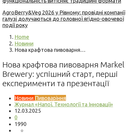
функціональність витісняє традиційні формати
AgroBerry&Veg 2026 у Рівному: провідні компанії
галузі долучаються до головної ягідно-овочевої
події року
Home
Новини
Нова крафтова пивоварня…
Нова крафтова пивоварня Markel
Brewery: успішний старт, перші
експерименти та презентації
Новини
Пивоваріння
Журнал «Напої. Технології та Інновації»
12.03.2025
0
1990