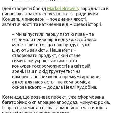
Ідея створити бренд
Markel Brewery
зародилася в
пивоварів із захоплення якістю та традиціями.
Концепція пивоварні – поєднання якості,
автентичності та натхнення від місцевої історії.
– Ми випустили першу партію пива – та
отримали неймовірні відгуки. Особливо
мене тішить те, що наш продукт уже
цінують за якість. Наша мета –
створювати продукт, який стане
символом української якості та
конкурентоспроможності на світовій
арені. Наш підхід ґрунтується на
використанні виключно преміумсировини,
адже для нас якість – не компроміс, а
основа всього, – додала Неллі Худобіна.
Команда, що розвиває проєкт, уже сформована
багаторічною співпрацею впродовж минулих років.
І зараз ця команда стала гармонійною частиною в
процесі запуску нового проєкту.