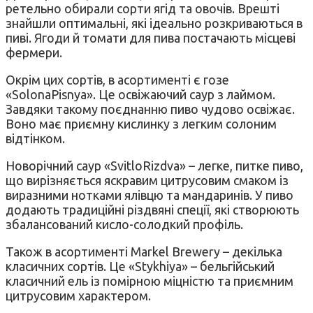
ретельно обирали сорти ягід та овочів. Врешті
знайшли оптимальні, які ідеально розкриваються в
пиві. Ягоди й томати для пива постачають місцеві
фермери.
Окрім цих сортів, в асортименті є гозе
«SolonaPisnya». Це освіжаючий саур з лаймом.
Завдяки такому поєднанню пиво чудово освіжає.
Воно має приємну кислинку з легким солоним
відтінком.
Новорічний саур «SvitloRizdva» – легке, питке пиво,
що вирізняється яскравим цитрусовим смаком із
виразними нотками ялівцю та мандаринів. У пиво
додають традиційні різдвяні спеції, які створюють
збалансований кисло-солодкий профіль.
Також в асортименті Markel Brewery – декілька
класичних сортів. Це «Stykhiya» – бельгійський
класичний ель із помірною міцністю та приємним
цитрусовим характером.