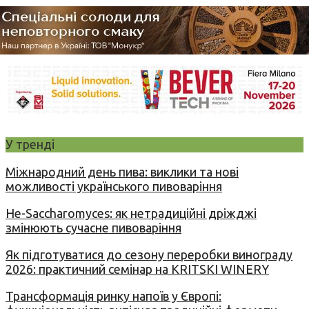
У тренді
Міжнародний день пива: виклики та нові
можливості українського пивоваріння
Не-Saccharomyces: як нетрадиційні дріжджі
змінюють сучасне пивоваріння
Як підготуватися до сезону переробки винограду
2026: практичний семінар на KRITSKI WINERY
Трансформація ринку напоїв у Європі: