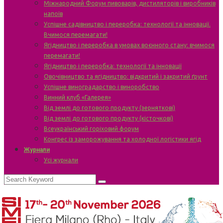
Міжнародний Форум пивоварів, дистиляторів і виробників
напоїв
Успішне садівництво і переробка: технології та інновації.
Вчимося перемагати!
Ягідництво і переробка в умовах воєнного стану: вчимося
перемагати!
Ягідництво і переробка: технології та інновації
Овочівництво та ягідництво: відкритий і закритий ґрунт
Успішне виноградарство і виноробство
Винний клуб «Галерея»
Від землі до готового продукту (зерняткові)
Від землі до готового продукту (кісточкові)
Всеукраїнський горіховий форум
Конгрес із заморожування та холодної логістики ягід
Журнали
Усі журнали