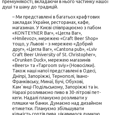
преміумякості, вкладаючи в нього частинку нашої
душі та шану до традицій.
– Ми представлені в багатьох крафтових
закладах України, ресторанах, кафе,
магазинах. У Києві співпрацюємо з пабом
«KONTEYNER Bar», «Цегла Bar»,
«Hmilevoz», мережею «Craft Beer Shop»
тощо, у Львові – з мережею «Добрий
друг», «Цегла Bar», «Cantona pub», «Lviv
Craft Beer University of St. Christopher»,
«Drunken Duck», мережею магазинів
«Beers» та
«
Taproom sviy
»
(Новосілки).
Також наші напої представлені в Одесі,
Дніпрі, Запоріжжі, Тернополі, Івано-
Франківську, Минаї, Бучі, Обухові,
Камʼянці-Подільському, Запоріжжі та ін.
Наразі розливаємо пиво в 30-літрові пет-
кеги. Надалі плануємо розливати у
пляшки чи банки. Думаємо над дизайном
етикетки. Плануємо збільшувати
кількість сортів пива, цікавимося думкою