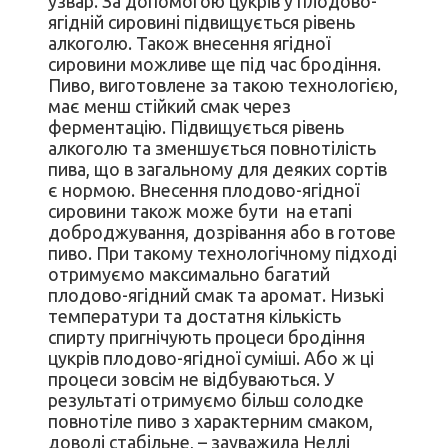
узвар. За допомогою цукрів у плодово-
ягідній сировині підвищується рівень
алкоголю. Також внесення ягідної
сировини можливе ще під час бродіння.
Пиво, виготовлене за такою технологією,
має менш стійкий смак через
ферментацію. Підвищується рівень
алкоголю та зменшується повнотілість
пива, що в загальному для деяких сортів
є нормою. Внесення плодово-ягідної
сировини також може бути на етапі
доброджування, дозрівання або в готове
пиво. При такому технологічному підході
отримуємо максимально багатий
плодово-ягідний смак та аромат. Низькі
температури та достатня кількість
спирту пригнічують процеси бродіння
цукрів плодово-ягідної суміші. Або ж ці
процеси зовсім не відбуваються. У
результаті отримуємо більш солодке
повнотіле пиво з характерним смаком,
доволі стабільне, – зауважила Неллі