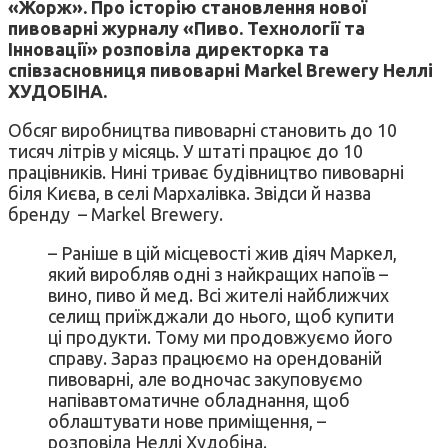
«Жорж». Про історію становлення нової
пивоварні журналу «Пиво. Технології та
Інновації» розповіла директорка та
співзасновниця пивоварні Markel Brewery Неллі
ХУДОБІНА.
Обсяг виробництва пивоварні становить до 10
тисяч літрів у місяць. У штаті працює до 10
працівників. Нині триває будівництво пивоварні
біля Києва, в селі Мархалівка. Звідси й назва
бренду – Markel Brewery.
– Раніше в цій місцевості жив діяч Маркел,
який виробляв одні з найкращих напоїв –
вино, пиво й мед. Всі жителі найближчих
селищ приїжджали до нього, щоб купити
ці продукти. Тому ми продовжуємо його
справу. Зараз працюємо на орендованій
пивоварні, але водночас закуповуємо
напівавтоматичне обладнання, щоб
облаштувати нове приміщення, –
розповіла Неллі Худобіна.