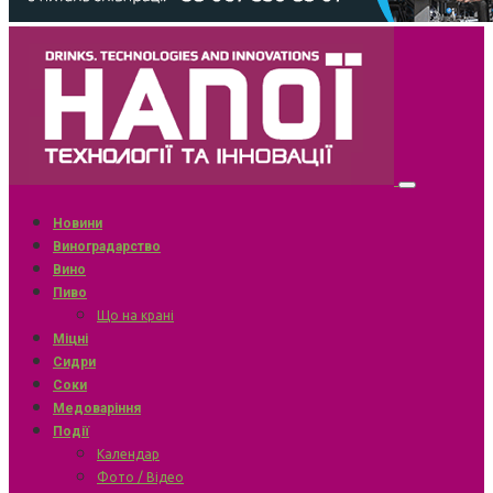
Новини
Виноградарство
Вино
Пиво
Що на крані
Міцні
Сидри
Соки
Медоваріння
Події
Календар
Фото / Відео