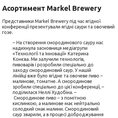
Асортимент Markel Brewery
Представники Markel Brewery під час ягідної
конференції презентували ягідні саури та овочевий
гозе.
– На створення смородинового сауру нас
надихнула засновниця медіагрупи
«Технології та Інновації» Катерина
Конєва. Ми залучили технологів,
пивоварів і розробили спеціально до
заходу смородиновий саур. У нашій
лінійці вже було ягідне та овочеве пиво –
малинове, томатне. А смородинове
зробили спеціально до цієї конференції, –
поділилася Неллі Худобіна. –
Смородинове пиво – з помітною
кислинкою, а малинове має нейтрально
солодкий смак малини. Смородиновий
саур зварили, а в процесі доброджування