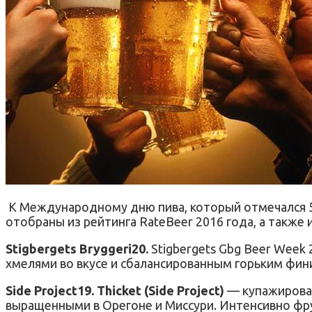
К Международному дню пива, который отмечался 5 ав
отобраны из рейтинга RateBeer 2016 года, а также 
Stigbergets Bryggeri20.
Stigbergets Gbg Beer Week 
хмелями во вкусе и сбалансированным горьким фи
Side Project19. Thicket (Side Project)
— купажирован
выращенными в Орегоне и Миссури. Интенсивно фру