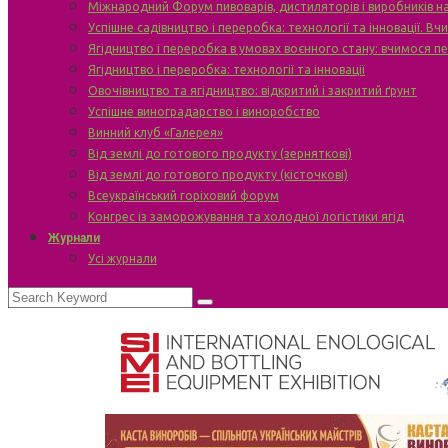
Міжнародний Форум пивоварів, дистиляторів і виробників н
Успішне садівництво і переробка: технології та інновації. В
Ягідництво і переробка в умовах воєнного стану: вчимося п
Ягідництво і переробка: технології та інновації
Овочівництво та ягідництво: відкритий і закритий ґрунт
Успішне виноградарство і виноробство
Винний клуб «Галерея»
Від землі до готового продукту (зерняткові)
Від землі до готового продукту (кісточкові)
Всеукраїнський горіховий форум
Конгрес із заморожування та холодної логістики ягід
Журнали
Усі журнали