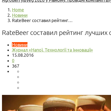
AgroBerry&Veg 2026 у Рівному: провідні компанії гал
Home
Новини
RateBeer составил рейтинг…
RateBeer составил рейтинг лучших 
Новини
Журнал «Напої. Технології та Інновації»
15.08.2016
0
367