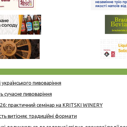
 українського пивоваріння
ь сучасне пивоваріння
026: практичний семінар на KRITSKI WINERY
сть витісняє традиційні формати