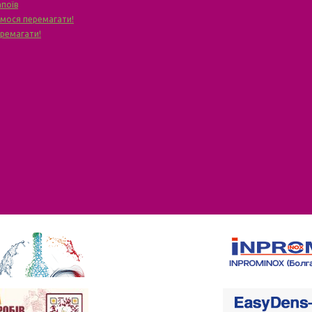
апоїв
чимося перемагати!
еремагати!