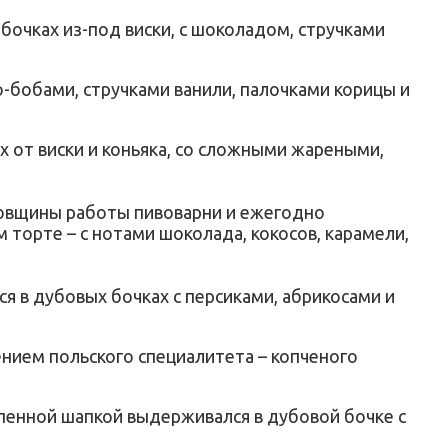
в бочках из-под виски, с шоколадом, стручками
ао-бобами, стручками ванили, палочками корицы и
х от виски и коньяка, со сложными жареными,
довщины работы пивоварни и ежегодно
 торте – с нотами шоколада, кокосов, карамели,
я в дубовых бочках с персиками, абрикосами и
ением польского специалитета – копченого
 пенной шапкой выдерживался в дубовой бочке с