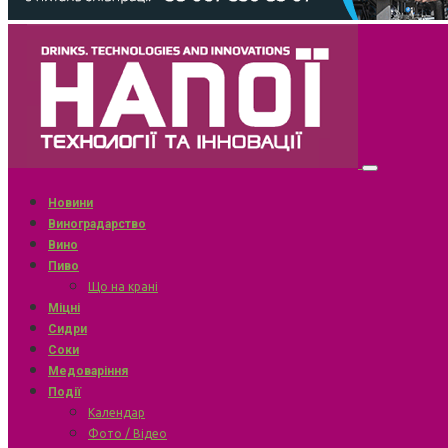
Новини
Виноградарство
Вино
Пиво
Що на крані
Міцні
Сидри
Соки
Медоваріння
Події
Календар
Фото / Відео