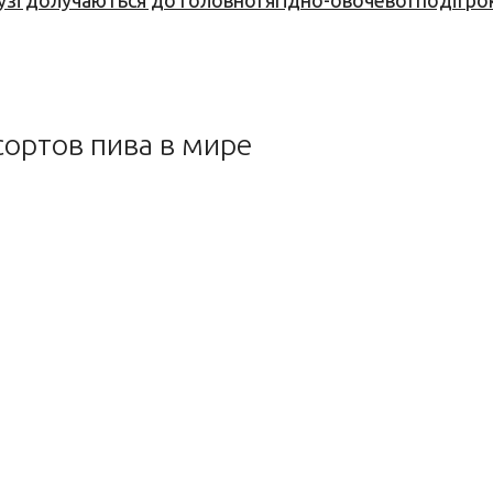
узі долучаються до головної ягідно-овочевої події ро
сортов пива в мире