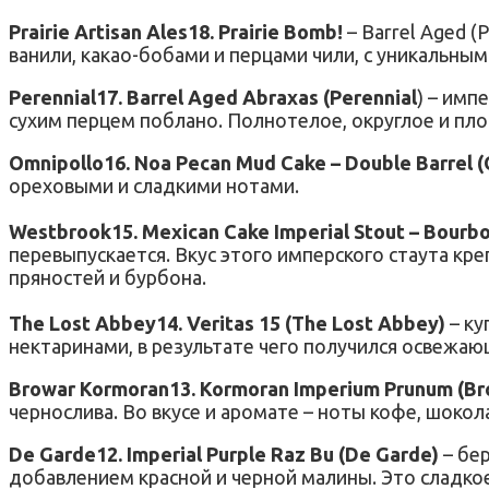
Prairie Artisan Ales18. Prairie Bomb!
– Barrel Aged (
ванили, какао-бобами и перцами чили, с уникальным
Perennial17. Barrel Aged Abraxas (Perennial
) – имп
сухим перцем поблано. Полнотелое, округлое и пло
Omnipollo16. Noa Pecan Mud Cake – Double Barrel 
ореховыми и сладкими нотами.
Westbrook15. Mexican Cake Imperial Stout – Bourb
перевыпускается. Вкус этого имперского стаута кр
пряностей и бурбона.
The Lost Abbey14. Veritas 15 (The Lost Abbey)
– к
нектаринами, в результате чего получился освежа
Browar Kormoran13. Kormoran Imperium Prunum (Br
чернослива. Во вкусе и аромате – ноты кофе, шокола
De Garde12. Imperial Purple Raz Bu (De Garde)
– бер
добавлением красной и черной малины. Это сладкое