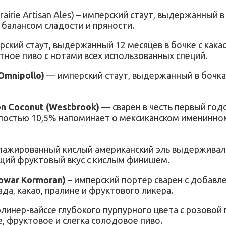
Prairie Artisan Ales) – имперский стаут, выдержанный 
 балансом сладости и пряности.
ерский стаут, выдержанный 12 месяцев в бочке с как
тное пиво с нотами всех использованных специй.
(Omnipollo)
— имперский стаут, выдержанный в бочка
on Coconut (Westbrook)
— сварен в честь первый го
епостью 10,5% напоминает о мексиканском именинном
упажированный кислый американский эль выдерживалс
ющий фруктовый вкус с кислым финишем.
owar Kormoran)
– имперский портер сварен с добавл
да, какао, пралине и фруктового ликера.
линер-вайссе глубокого пурпурного цвета с розовой
, фруктовое и слегка солодовое пиво.