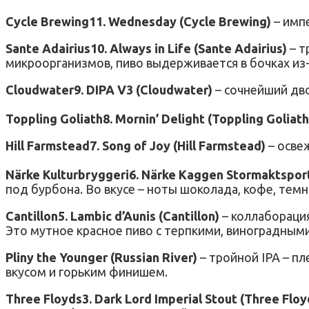
Cycle Brewing11. Wednesday (Cycle Brewing)
– импе
Sante Adairius10. Always in Life (Sante Adairius)
– т
микроорганизмов, пиво выдерживается в бочках из-
Cloudwater9. DIPA V3 (Cloudwater)
– сочнейший дво
Toppling Goliath8. Mornin’ Delight (Toppling Goliath
Hill Farmstead7. Song of Joy (Hill Farmstead)
– осве
Närke Kulturbryggeri6. Närke Kaggen Stormaktsporte
под бурбона. Во вкусе – ноты шоколада, кофе, темн
Cantillon5. Lambic d’Aunis (Cantillon)
– коллаборация
Это мутное красное пиво с терпкими, виноградными
Pliny the Younger (Russian River)
– тройной IPA – п
вкусом и горьким финишем.
Three Floyds3. Dark Lord Imperial Stout (Three Flo