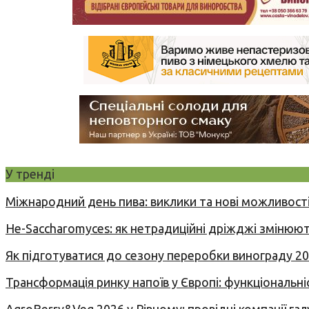
У тренді
Міжнародний день пива: виклики та нові можливості
Не-Saccharomyces: як нетрадиційні дріжджі змінюют
Як підготуватися до сезону переробки винограду 2
Трансформація ринку напоїв у Європі: функціональні