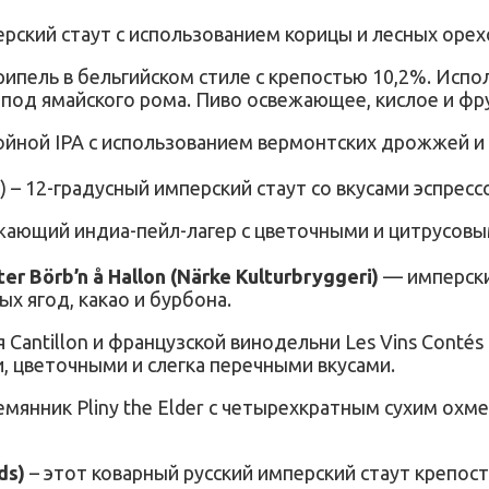
рский стаут с использованием корицы и лесных орех
рипель в бельгийском стиле с крепостью 10,2%. Испо
под ямайского рома. Пиво освежающее, кислое и фру
йной IPA с использованием вермонтских дрожжей и х
) – 12-градусный имперский стаут со вкусами эспресс
жающий индиа-пейл-лагер с цветочными и цитрусовы
r Börb’n å Hallon (Närke Kulturbryggeri)
— имперски
ых ягод, какао и бурбона.
 Cantillon и французской винодельни Les Vins Contés
, цветочными и слегка перечными вкусами.
лемянник Pliny the Elder с четырехкратным сухим о
yds)
– этот коварный русский имперский стаут крепос