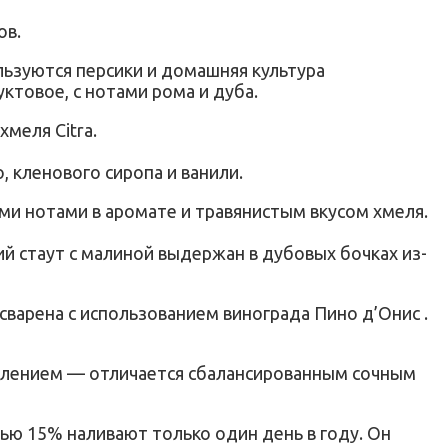
ов.
льзуются персики и домашняя культура
ктовое, с нотами рома и дуба.
меля Citra.
о, кленового сиропа и ванили.
ми нотами в аромате и травянистым вкусом хмеля.
й стаут с малиной выдержан в дубовых бочках из-
 сварена с использованием винограда Пино д’Онис .
хмелением — отличается сбалансированным сочным
тью 15% наливают только один день в году. Он