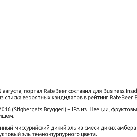
густа, портал RateBeer составил для Business Insid
из списка вероятных кандидатов в рейтинг RateBeer B
2016 (Stigbergets Bryggeri) – IPA из Швеции, фрукто
нишем.
ный миссурийский дикий эль из смеси диких амбера
ктовый эль темно-пурпурного цвета.