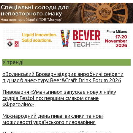
У тренді
«Волинський Бровар» відкриє виробничі секрети
під час бізнес-туру Beer&Craft Drink Forum 2026
Пивоварня «Уманьпиво» запускає нову лінійку
сидрів Festolino: першим смаком стане
«Фраголіно»
Міжнародний день пива: виклики та нові
можливості українського пивоваріння