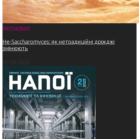
Актуально
Не-Saccharomyces: як нетрадиційні дріжджі
змінюють
07.08.2026