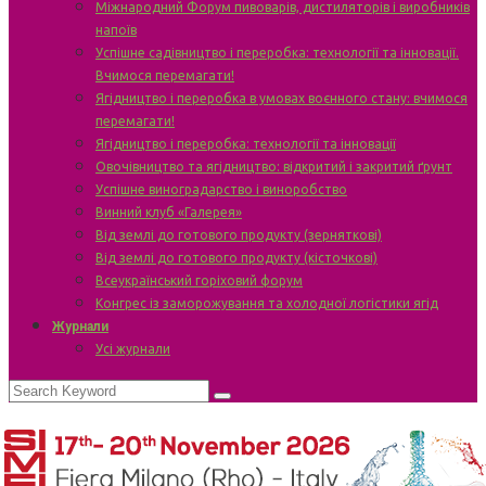
Міжнародний Форум пивоварів, дистиляторів і виробників
напоїв
Успішне садівництво і переробка: технології та інновації.
Вчимося перемагати!
Ягідництво і переробка в умовах воєнного стану: вчимося
перемагати!
Ягідництво і переробка: технології та інновації
Овочівництво та ягідництво: відкритий і закритий ґрунт
Успішне виноградарство і виноробство
Винний клуб «Галерея»
Від землі до готового продукту (зерняткові)
Від землі до готового продукту (кісточкові)
Всеукраїнський горіховий форум
Конгрес із заморожування та холодної логістики ягід
Журнали
Усі журнали