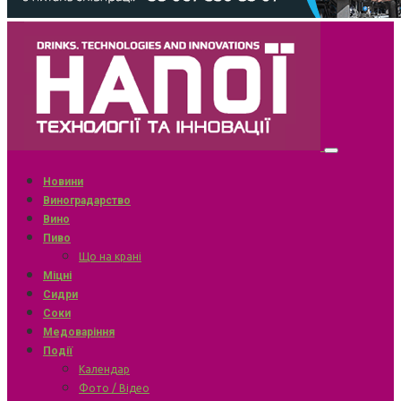
Новини
Виноградарство
Вино
Пиво
Що на крані
Міцні
Сидри
Соки
Медоваріння
Події
Календар
Фото / Відео