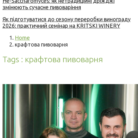
Не-Saccharomyces: як нетрадиційні дріжджі
змінюють сучасне пивоваріння
Як підготуватися до сезону переробки винограду
2026: практичний семінар на KRITSKI WINERY
Home
крафтова пивоварня
Tags : крафтова пивоварня