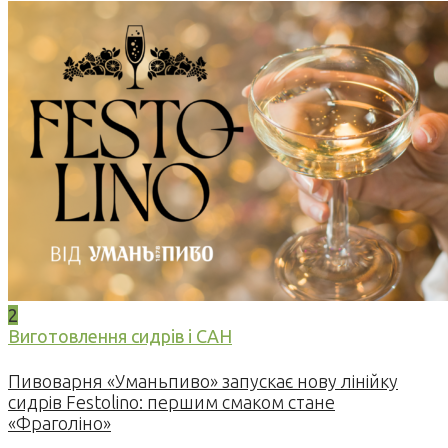
2
Виготовлення сидрів і САН
Пивоварня «Уманьпиво» запускає нову лінійку
сидрів Festolino: першим смаком стане
«Фраголіно»