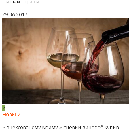
рынках страны
29.06.2017
2
Новини
В анексованому Криму місцевий винороб купив