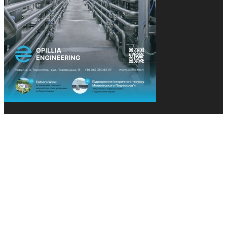
© 2013-2026 Засновники: Конєва К.В., Ящук Н.І.
Назва, концепція та дизайн проєктів медіагрупи
«Технології та Інновації» охороняється Законом
«Про авторське право». Редакція не відповідає за
тексти рекламних оголошень. Думка редакції
може не збігатися з точками зору авторів
публікацій. Передрук – з письмового дозволу
авторів проєкту.