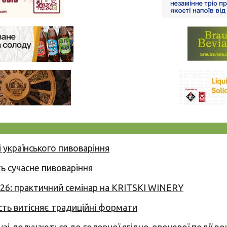
 українського пивоваріння
ь сучасне пивоваріння
026: практичний семінар на KRITSKI WINERY
сть витісняє традиційні формати