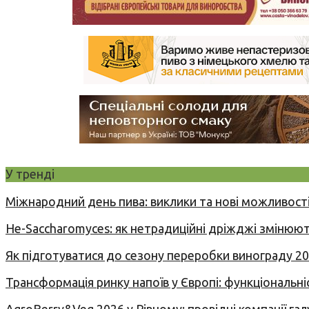
У тренді
Міжнародний день пива: виклики та нові можливості
Не-Saccharomyces: як нетрадиційні дріжджі змінюют
Як підготуватися до сезону переробки винограду 2
Трансформація ринку напоїв у Європі: функціональні