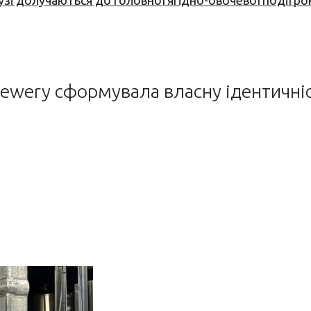
узі долучаються до головної ягідно-овочевої події ро
Brewery сформувала власну ідентичніс