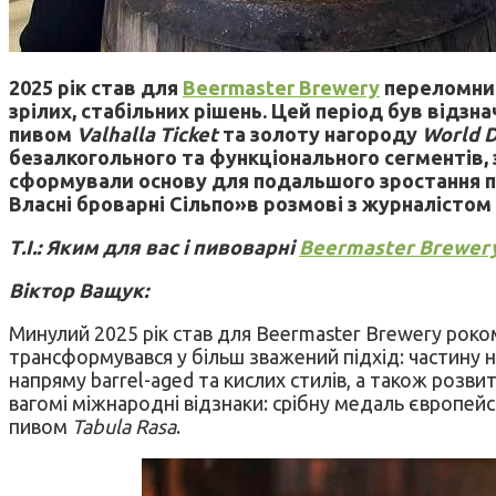
2025 рік став для
Beermaster Brewery
переломним
зрілих, стабільних рішень. Цей період був відз
пивом
Valhalla Ticket
та золоту нагороду
World D
безалкогольного та функціонального сегментів, 
сформували основу для подальшого зростання пив
Власні броварні Сільпо»в розмові з журналістом 
Т.І.: Яким для вас і пивоварні
Beermaster Brewer
Віктор Ващук:
Минулий 2025 рік став для Beermaster Brewery роко
трансформувався у більш зважений підхід: частину 
напряму barrel-aged та кислих стилів, а також роз
вагомі міжнародні відзнаки: срібну медаль європейс
пивом
Tabula Rasa
.