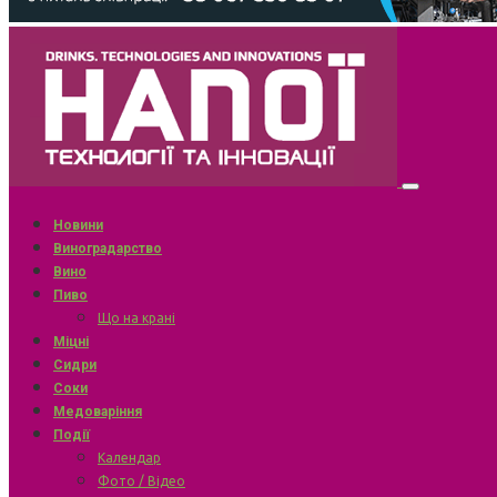
Новини
Виноградарство
Вино
Пиво
Що на крані
Міцні
Сидри
Соки
Медоваріння
Події
Календар
Фото / Відео