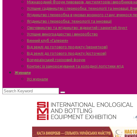
Міжнародний Форум пивоварів, дистиляторів і виробників н
Успішне садівництво і переробка: технології та інновації. В
Ягідництво і переробка в умовах воєнного стану: вчимося п
Ягідництво і переробка: технології та інновації
Овочівництво та ягідництво: відкритий і закритий ґрунт
Успішне виноградарство і виноробство
Винний клуб «Галерея»
Від землі до готового продукту (зерняткові)
Від землі до готового продукту (кісточкові)
Всеукраїнський горіховий форум
Конгрес із заморожування та холодної логістики ягід
Журнали
Усі журнали