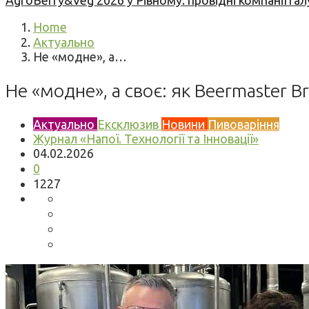
AgroBerry&Veg 2026 у Рівному: провідні компанії гал
Home
Актуально
Не «модне», а…
Не «модне», а своє: як Beermaster 
Актуально
Ексклюзив
Новини
Пивоваріння
Журнал «Напої. Технології та Інновації»
04.02.2026
0
1227