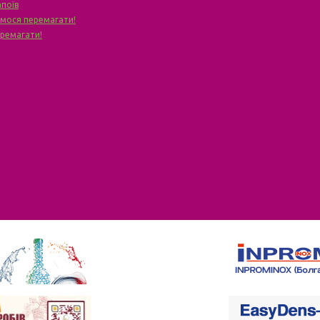
апоїв
чимося перемагати!
еремагати!