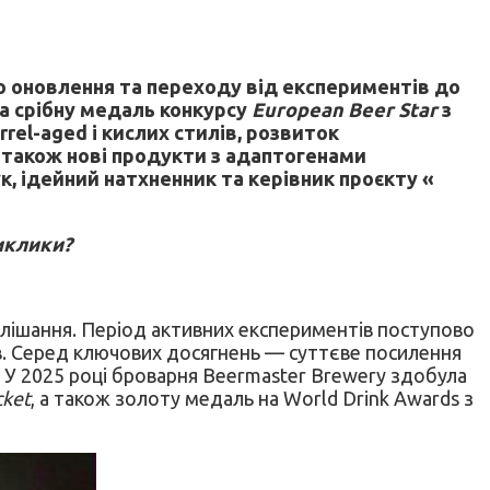
 оновлення та переходу від експериментів до
ла срібну медаль конкурсу
European Beer Star
з
rrel-aged і кислих стилів, розвиток
а також нові продукти з адаптогенами
к, ідейний натхненник та керівник проєкту «
виклики?
слішання. Період активних експериментів поступово
ів. Серед ключових досягнень — суттєве посилення
. У 2025 році броварня Beermaster Brewery здобула
cket
, а також золоту медаль на World Drink Awards з