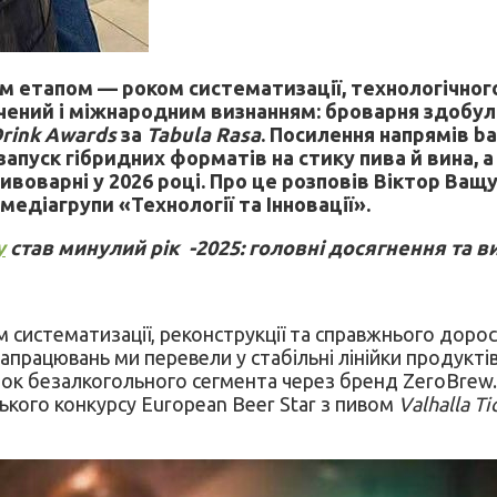
 етапом — роком систематизації, технологічного
начений і міжнародним визнанням: броварня здобу
rink Awards
за
Tabula Rasa
. Посилення напрямів ba
запуск гібридних форматів на стику пива й вина, 
оварні у 2026 році. Про це розповів Віктор Ващу
медіагрупи «Технології та Інновації».
y
став минулий рік -2025: головні досягнення та 
м систематизації, реконструкції та справжнього доро
напрацювань ми перевели у стабільні лінійки продукт
виток безалкогольного сегмента через бренд ZeroBrew
ького конкурсу European Beer Star з пивом
Valhalla Ti