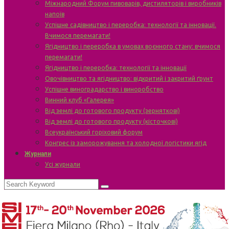
Міжнародний Форум пивоварів, дистиляторів і виробників
напоїв
Успішне садівництво і переробка: технології та інновації.
Вчимося перемагати!
Ягідництво і переробка в умовах воєнного стану: вчимося
перемагати!
Ягідництво і переробка: технології та інновації
Овочівництво та ягідництво: відкритий і закритий ґрунт
Успішне виноградарство і виноробство
Винний клуб «Галерея»
Від землі до готового продукту (зерняткові)
Від землі до готового продукту (кісточкові)
Всеукраїнський горіховий форум
Конгрес із заморожування та холодної логістики ягід
Журнали
Усі журнали