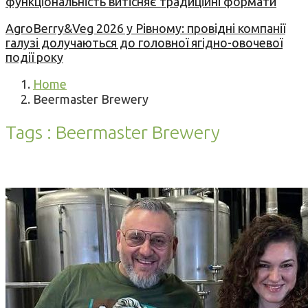
функціональність витісняє традиційні формати
AgroBerry&Veg 2026 у Рівному: провідні компанії
галузі долучаються до головної ягідно-овочевої
події року
Home
Beermaster Brewery
Tags : Beermaster Brewery