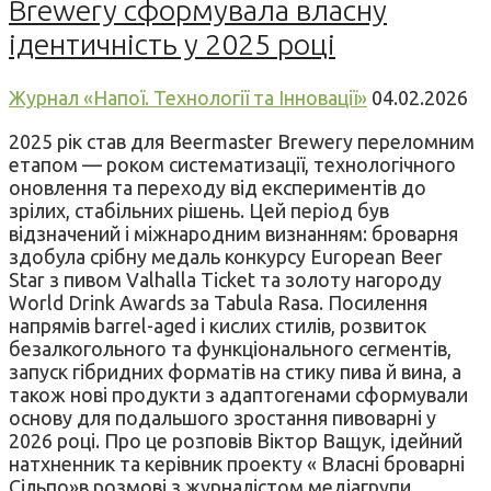
Brewery сформувала власну
ідентичність у 2025 році
Журнал «Напої. Технології та Інновації»
04.02.2026
2025 рік став для Beermaster Brewery переломним
етапом — роком систематизації, технологічного
оновлення та переходу від експериментів до
зрілих, стабільних рішень. Цей період був
відзначений і міжнародним визнанням: броварня
здобула срібну медаль конкурсу European Beer
Star з пивом Valhalla Ticket та золоту нагороду
World Drink Awards за Tabula Rasa. Посилення
напрямів barrel-aged і кислих стилів, розвиток
безалкогольного та функціонального сегментів,
запуск гібридних форматів на стику пива й вина, а
також нові продукти з адаптогенами сформували
основу для подальшого зростання пивоварні у
2026 році. Про це розповів Віктор Ващук, ідейний
натхненник та керівник проекту « Власні броварні
Сільпо»в розмові з журналістом медіагрупи