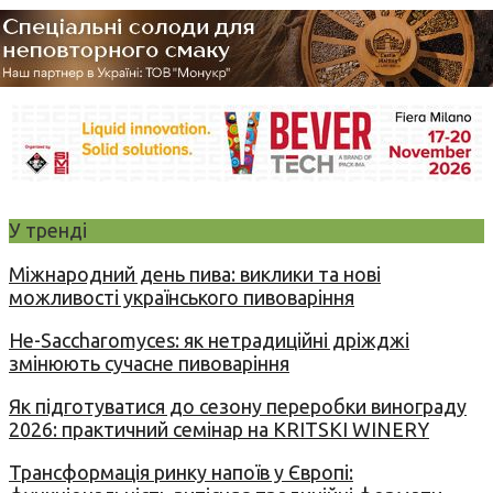
У тренді
Міжнародний день пива: виклики та нові
можливості українського пивоваріння
Не-Saccharomyces: як нетрадиційні дріжджі
змінюють сучасне пивоваріння
Як підготуватися до сезону переробки винограду
2026: практичний семінар на KRITSKI WINERY
Трансформація ринку напоїв у Європі: