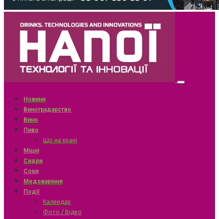
Новини
Виноградарство
Вино
Пиво
Що на крані
Міцні
Сидри
Соки
Медоваріння
Події
Календар
Фото / Відео