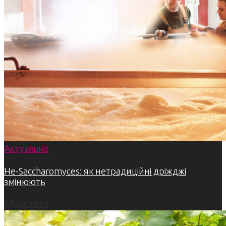
Актуально
Не-Saccharomyces: як нетрадиційні дріжджі
змінюють
07.08.2026