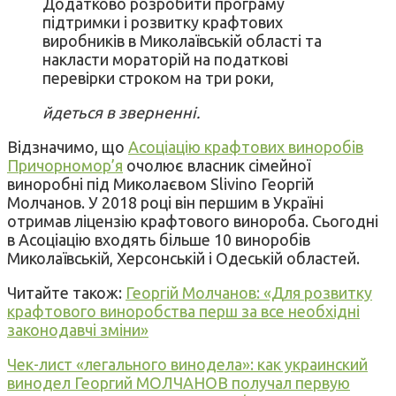
Додатково розробити програму
підтримки і розвитку крафтових
виробників в Миколаївській області та
накласти мораторій на податкові
перевірки строком на три роки,
йдеться в зверненні.
Відзначимо, що
Асоціацію крафтових виноробів
Причорномор’я
очолює власник сімейної
виноробні під Миколаєвом Slivino Георгій
Молчанов. У 2018 році він першим в Україні
отримав ліцензію крафтового винороба. Сьогодні
в Асоціацію входять більше 10 виноробів
Миколаївській, Херсонській і Одеській областей.
Читайте також:
Георгій Молчанов: «Для розвитку
крафтового виноробства перш за все необхідні
законодавчі зміни»
Чек-лист «легального винодела»: как украинский
винодел Георгий МОЛЧАНОВ получал первую