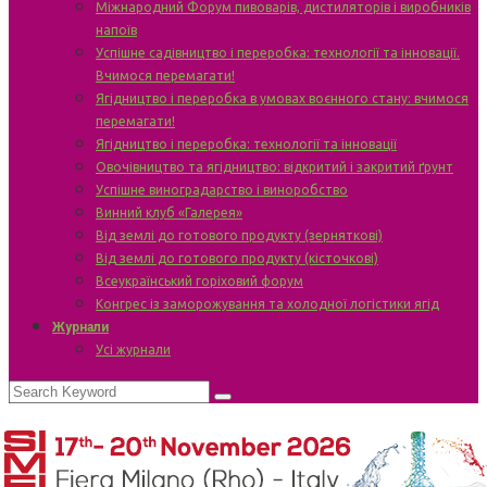
Міжнародний Форум пивоварів, дистиляторів і виробників
напоїв
Успішне садівництво і переробка: технології та інновації.
Вчимося перемагати!
Ягідництво і переробка в умовах воєнного стану: вчимося
перемагати!
Ягідництво і переробка: технології та інновації
Овочівництво та ягідництво: відкритий і закритий ґрунт
Успішне виноградарство і виноробство
Винний клуб «Галерея»
Від землі до готового продукту (зерняткові)
Від землі до готового продукту (кісточкові)
Всеукраїнський горіховий форум
Конгрес із заморожування та холодної логістики ягід
Журнали
Усі журнали