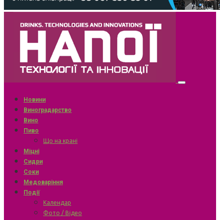
Новини
Виноградарство
Вино
Пиво
Що на крані
Міцні
Сидри
Соки
Медоваріння
Події
Календар
Фото / Відео