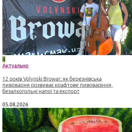
4
Актуально
12 років Volynski Browar: як березнівська
пивоварня розвиває крафтове пивоваріння,
безалкогольні напої та експорт
05.08.2026