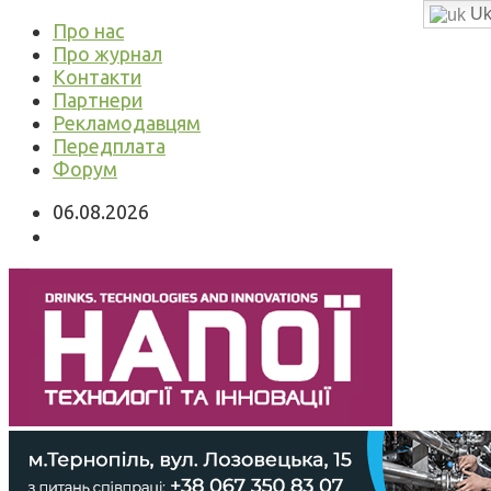
Uk
Про нас
Про журнал
Контакти
Партнери
Рекламодавцям
Передплата
Форум
06.08.2026