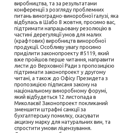
виробництва, та за результатами
конференції з розгляду проблемних
питань виноградно-виноробної галузі, яка
відбулась в Шабо 8 жовтня, просимо вас,
підтримати напрацьовану резолюцію в
частині дерегуляції умов для малих
(крафтових) виробництв виноробної
продукції. Особливу увагу просимо
приділити законопроекту #5119, який
вже пройшов перше читання, направити
листи до Верховної Ради з пропозицією
підтримати законопроект у другому
читані, а також до Офісу Президета з
пропозицією підписаня закону на
національному виноробному форумі,
який відбудеться 12 листопада в
Миколаєві! Законопроект покликаний
зменшити штрафні санкції за
бухгалтерську помилку, скасувати
акцизну марку для натуральних вин, та
спростити умови ліцензування.