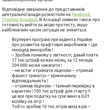
Відповідне звернення до представників
центральної влади розмістили на
Facebook-
сторінці Асоціації
. В Асоціації заявили також про
готовність вийти на акцію протесту, якщо
найближчим часом ситуація не зміниться.
Всупереч програмі президента України
про розвиток крафтових виробників – іде
геноцид виноробів !
– Зробив помилку у звітності, давай плати
17 тис штраф кожен місяц, за 12 місяців
204 000 може накапати !
– не встиг отримати ліцензію – «тримай
фашист гранату» – кримінальну
відповідальність !
– отримав ліцензію – тримай перевірку в
карантин ! 100 тис штраф для старту !І
це все при податку на сухе вино в 0,01
копійку на літр !
Тобто зробив 10 тис літрів вина в рік –