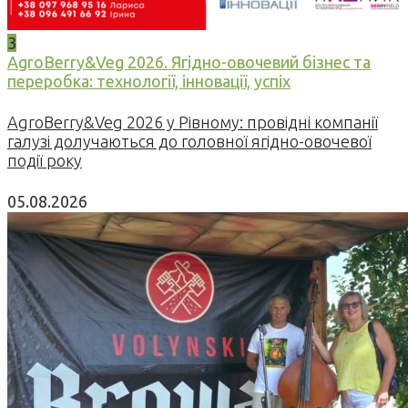
3
AgroBerry&Veg 2026. Ягідно-овочевий бізнес та
переробка: технології, інновації, успіх
AgroBerry&Veg 2026 у Рівному: провідні компанії
галузі долучаються до головної ягідно-овочевої
події року
05.08.2026