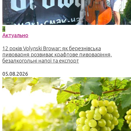
4
Актуально
12 років Volynski Browar: як березнівська
пивоварня розвиває крафтове пивоваріння,
безалкогольні напої та експорт
05.08.2026