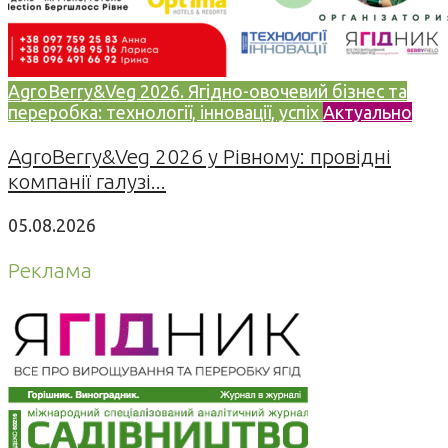
AgroBerry&Veg 2026. Ягідно-овочевий бізнес та
переробка: технології, інновації, успіх
Актуально
AgroBerry&Veg 2026 у Рівному: провідні
компанії галузі...
05.08.2026
Реклама