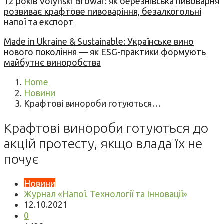
12 років Volynski Browar: як березнівська пивоварня
розвиває крафтове пивоваріння, безалкогольні
напої та експорт
Made in Ukraine & Sustainable: Українське вино
нового покоління — як ESG-практики формують
майбутнє виноробства
Home
Новини
Крафтові винороби готуються…
Крафтові винороби готуються до
акцій протесту, якщо влада їх не
почує
Новини
Журнал «Напої. Технології та Інновації»
12.10.2021
0