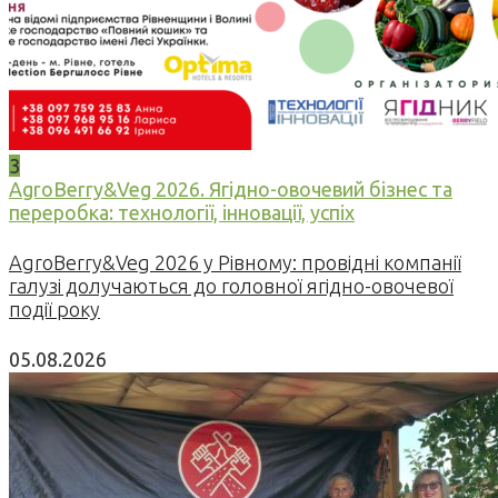
3
AgroBerry&Veg 2026. Ягідно-овочевий бізнес та
переробка: технології, інновації, успіх
AgroBerry&Veg 2026 у Рівному: провідні компанії
галузі долучаються до головної ягідно-овочевої
події року
05.08.2026