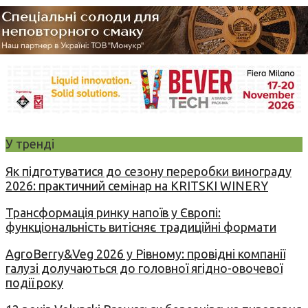
У тренді
Як підготуватися до сезону переробки винограду
2026: практичний семінар на KRITSKI WINERY
Трансформація ринку напоїв у Європі:
функціональність витісняє традиційні формати
AgroBerry&Veg 2026 у Рівному: провідні компанії
галузі долучаються до головної ягідно-овочевої
події року