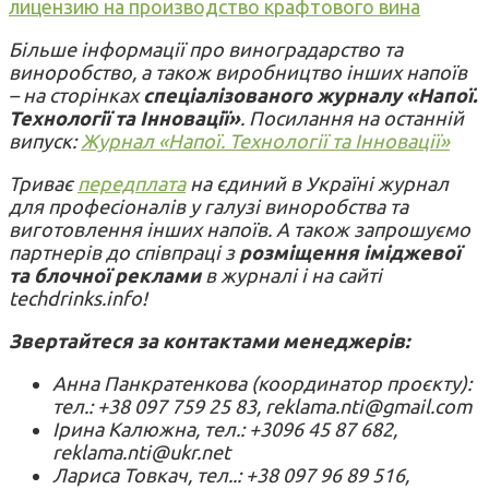
лицензию на производство крафтового вина
Більше інформації про виноградарство та
виноробство, а також виробництво інших напоїв
– на сторінках
спеціалізованого журналу «Напої.
Технології та Інновації»
. Посилання на останній
випуск:
Журнал «Напої. Технології та Інновації»
Триває
передплата
на єдиний в Україні журнал
для професіоналів у галузі виноробства та
виготовлення інших напоїв. А також запрошуємо
партнерів до співпраці з
розміщення іміджевої
та блочної реклами
в журналі і на сайті
techdrinks.info!
Звертайтеся за контактами менеджерів:
Анна Панкратенкова (координатор проєкту):
тел.: +38 097 759 25 83, reklama.nti@gmail.com
Ірина Калюжна, тел.: +3096 45 87 682,
reklama.nti@ukr.net
Лариса Товкач, тел..: +38 097 96 89 516,