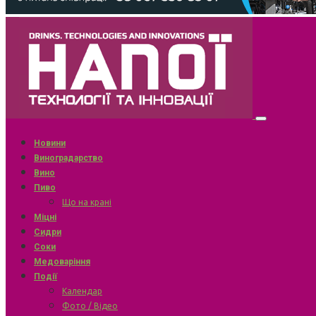
Новини
Виноградарство
Вино
Пиво
Що на крані
Міцні
Сидри
Соки
Медоваріння
Події
Календар
Фото / Відео