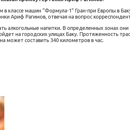
м в классе машин “Формула-1” Гран-при Европы в Ба
нки Ариф Рагимов, отвечая на вопрос корреспонден
ать алкогольные напитки. В определенных зонах они 
ройдет на городских улицах Баку. Протяженность тр
на может составить 340 километров в час.