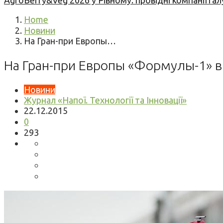
AgroBerry&Veg 2026 у Рівному: провідні компанії гал
Home
Новини
На Гран-при Европы…
На Гран-при Европы «Формулы-1» в
Новини
Журнал «Напої. Технології та Інновації»
22.12.2015
0
293