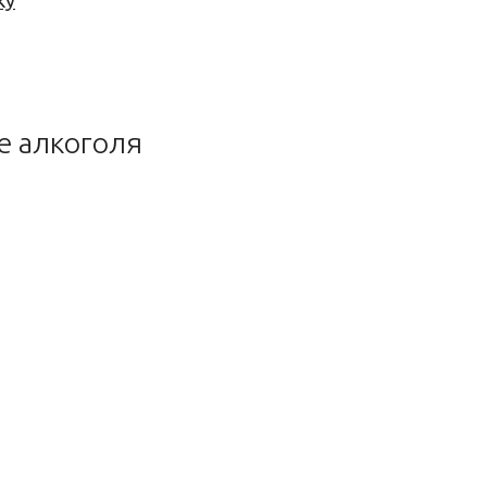
ку
е алкоголя