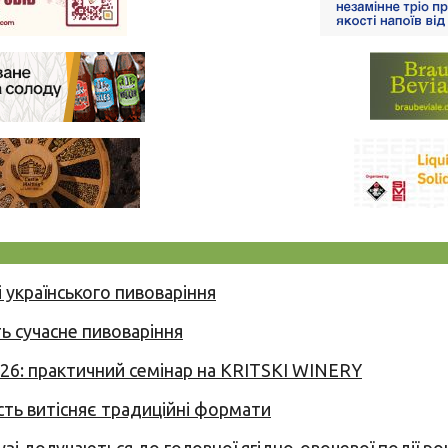
 українського пивоваріння
ь сучасне пивоваріння
026: практичний семінар на KRITSKI WINERY
сть витісняє традиційні формати