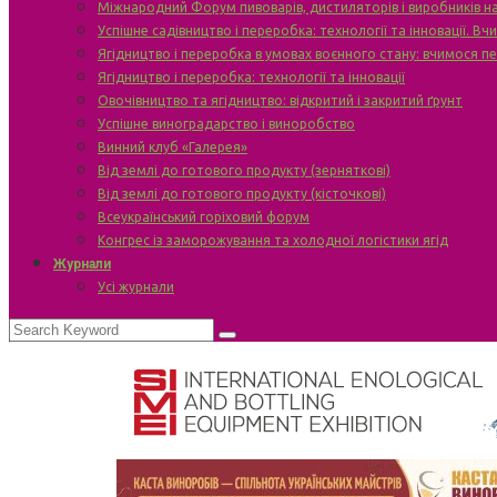
Міжнародний Форум пивоварів, дистиляторів і виробників н
Успішне садівництво і переробка: технології та інновації. В
Ягідництво і переробка в умовах воєнного стану: вчимося п
Ягідництво і переробка: технології та інновації
Овочівництво та ягідництво: відкритий і закритий ґрунт
Успішне виноградарство і виноробство
Винний клуб «Галерея»
Від землі до готового продукту (зерняткові)
Від землі до готового продукту (кісточкові)
Всеукраїнський горіховий форум
Конгрес із заморожування та холодної логістики ягід
Журнали
Усі журнали