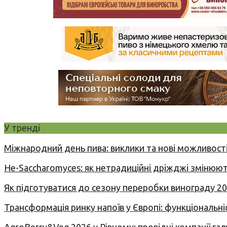
У тренді
Міжнародний день пива: виклики та нові можливості
Не-Saccharomyces: як нетрадиційні дріжджі змінюют
Як підготуватися до сезону переробки винограду 2
Трансформація ринку напоїв у Європі: функціональні