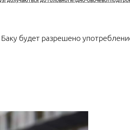
узі долучаються до головної ягідно-овочевої події ро
 Баку будет разрешено употреблени