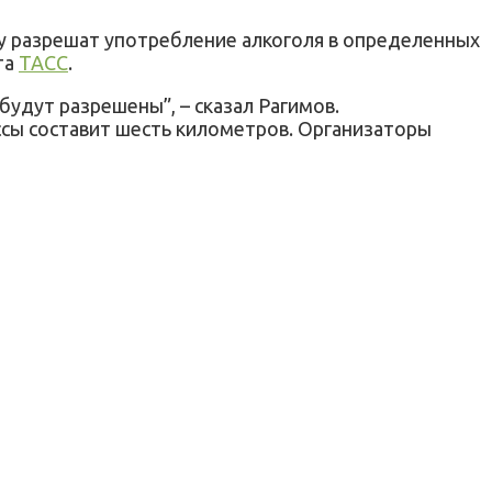
ку разрешат употребление алкоголя в определенных
та
ТАСС
.
будут разрешены”, – сказал Рагимов.
ассы составит шесть километров. Организаторы