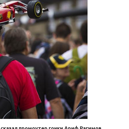
 сказал промоутер гонки Ариф Рагимов.