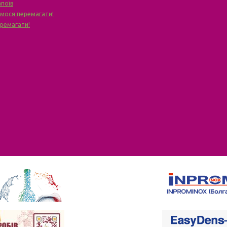
апоїв
чимося перемагати!
еремагати!