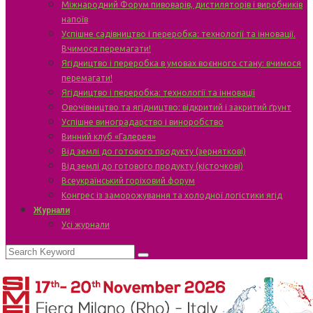
Міжнародний Форум пивоварів, дистиляторів і виробників
напоїв
Успішне садівництво і переробка: технології та інновації.
Вчимося перемагати!
Ягідництво і переробка в умовах воєнного стану: вчимося
перемагати!
Ягідництво і переробка: технології та інновації
Овочівництво та ягідництво: відкритий і закритий ґрунт
Успішне виноградарство і виноробство
Винний клуб «Галерея»
Від землі до готового продукту (зерняткові)
Від землі до готового продукту (кісточкові)
Всеукраїнський горіховий форум
Конгрес із заморожування та холодної логістики ягід
Журнали
Усі журнали