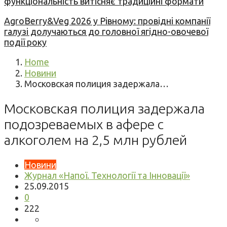
функціональність витісняє традиційні формати
AgroBerry&Veg 2026 у Рівному: провідні компанії
галузі долучаються до головної ягідно-овочевої
події року
Home
Новини
Московская полиция задержала…
Московская полиция задержала
подозреваемых в афере с
алкоголем на 2,5 млн рублей
Новини
Журнал «Напої. Технології та Інновації»
25.09.2015
0
222