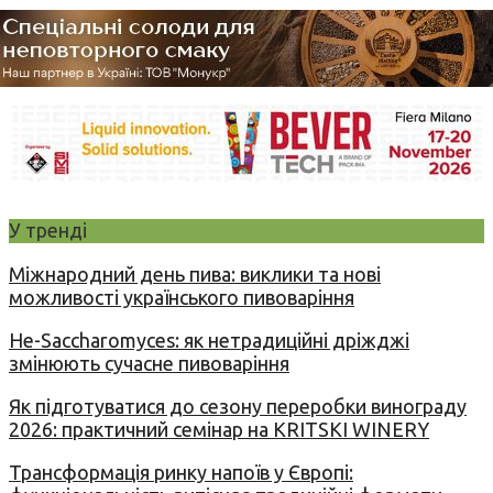
У тренді
Міжнародний день пива: виклики та нові
можливості українського пивоваріння
Не-Saccharomyces: як нетрадиційні дріжджі
змінюють сучасне пивоваріння
Як підготуватися до сезону переробки винограду
2026: практичний семінар на KRITSKI WINERY
Трансформація ринку напоїв у Європі: