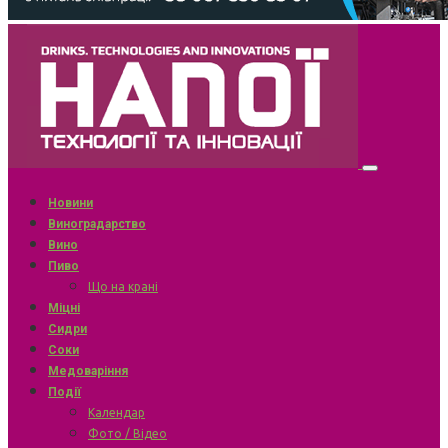
Новини
Виноградарство
Вино
Пиво
Що на крані
Міцні
Сидри
Соки
Медоваріння
Події
Календар
Фото / Відео