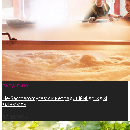
Актуально
Не-Saccharomyces: як нетрадиційні дріжджі
змінюють
07.08.2026