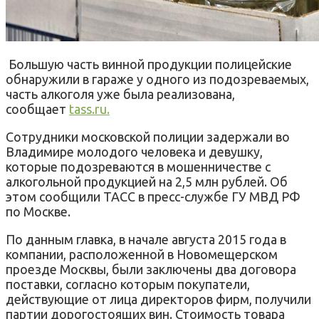
Большую часть винной продукции полицейские
обнаружили в гараже у одного из подозреваемых,
часть алкоголя уже была реализована,
сообщает
tass.ru.
Сотрудники московской полиции задержали во
Владимире молодого человека и девушку,
которые подозреваются в мошенничестве с
алкогольной продукцией на 2,5 млн рублей. Об
этом сообщили ТАСС в пресс-службе ГУ МВД РФ
по Москве.
По данным главка, в начале августа 2015 года в
компании, расположенной в Новомещерском
проезде Москвы, были заключены два договора
поставки, согласно которым покупатели,
действующие от лица директоров фирм, получили
партии дорогостоящих вин. Стоимость товара