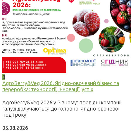
3
AgroBerry&Veg 2026. Ягідно-овочевий бізнес та
переробка: технології, інновації, успіх
AgroBerry&Veg 2026 у Рівному: провідні компанії
галузі долучаються до головної ягідно-овочевої
події року
05.08.2026