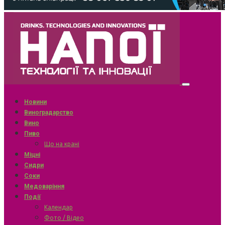
Новини
Виноградарство
Вино
Пиво
Що на крані
Міцні
Сидри
Соки
Медоваріння
Події
Календар
Фото / Відео