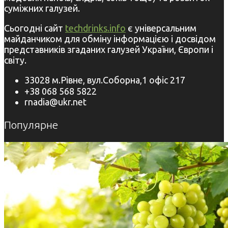
суміжних галузей.
Сьогодні сайт
techdrinks.info
є універсальним
майданчиком для обміну інформацією і досвідом
представників згаданих галузей України, Європи і
світу.
33028 м.Рівне, вул.Соборна,1 офіс 217
+38 068 568 5822
rnadia@ukr.net
Популярне