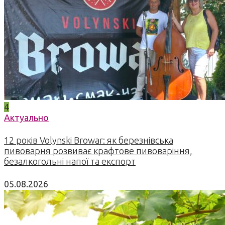
4
Актуально
12 років Volynski Browar: як березнівська
пивоварня розвиває крафтове пивоваріння,
безалкогольні напої та експорт
05.08.2026