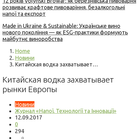
12 років Volynski Browar: як березнівська пивоварня
розвиває крафтове пивоваріння, безалкогольні
напої та експорт
Made in Ukraine & Sustainable: Українське вино
нового покоління — як ESG-практики формують
майбутнє виноробства
Home
Новини
Китайская водка захватывает…
Китайская водка захватывает
рынки Европы
Новини
Журнал «Напої. Технології та Інновації»
12.09.2017
0
294