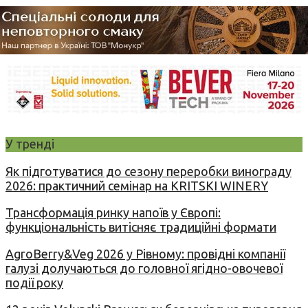
У тренді
Як підготуватися до сезону переробки винограду
2026: практичний семінар на KRITSKI WINERY
Трансформація ринку напоїв у Європі:
функціональність витісняє традиційні формати
AgroBerry&Veg 2026 у Рівному: провідні компанії
галузі долучаються до головної ягідно-овочевої
події року