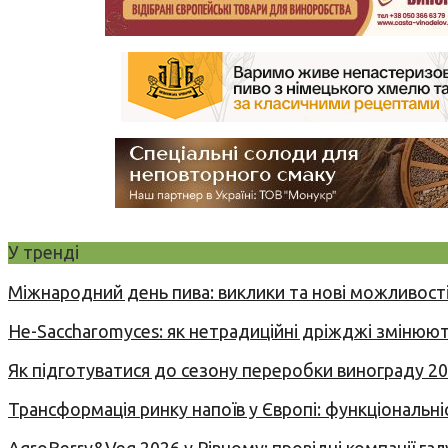
У тренді
Міжнародний день пива: виклики та нові можливості
Не-Saccharomyces: як нетрадиційні дріжджі змінюют
Як підготуватися до сезону переробки винограду 2
Трансформація ринку напоїв у Європі: функціональні