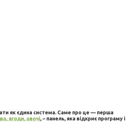
вати як єдина система. Саме про це — перша
во, ягоди, овочі
, – панель, яка відкриє програму і