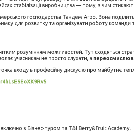
ейсах стабілізації виробництва — тому, з чим стикают
рмерського господарства Тандем-Агро. Вона поділить
тримку для розвитку та організувати роботу команди 
чітким розумінням можливостей. Тут сходяться стратег
воляє учасникам не просто слухати, а
переосмислюват
 точка входу в професійну дискусію про майбутнє теп
FHr4hLsESEoXK9Rv5
 включно з Бізнес-туром та T&I Berry&Fruit Academy.