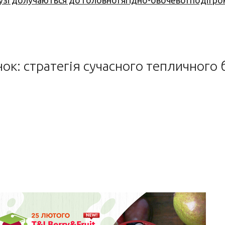
узі долучаються до головної ягідно-овочевої події ро
к: стратегія сучасного тепличного 