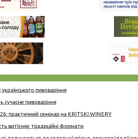
 українського пивоваріння
ь сучасне пивоваріння
026: практичний семінар на KRITSKI WINERY
сть витісняє традиційні формати