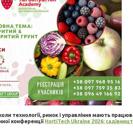
 коли технології, ринок і управління мають працю
чної конференції
HortiTech Ukraine 2026: садівницт