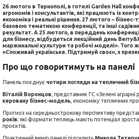
26 лютого в Тернополі, в готелі Garden Hall конф
агрономів і консультантів, які працюють із кон
економіка і реальні рішення. 27 лютого – бізнес
базовою тематикою конференції, та інші садівнич
результат. А 25 лютого, в переддень конференції
для бізнесу, відбудеться лекційний день Berry
маржинальні культури та робочі моделі». Того ж 
«Споживай українське. Підтримуй своє», з презен
Про що говоритимуть на панелі
Панель поєднує
чотири погляди на тепличний біз
Віталій Воронцов
, представник ГС «Зелені аграрні
керовану бізнес-модель
, економіку тепличних про
Прогноз на середньострокову перспективу предст
років
: які формати теплиць мають потенціал зроста
проєктів.
Практичний вимір панелі підсилить
Микола Тетеру