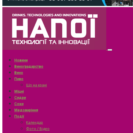
Новини
Виноградарство
Вино
Пиво
Що на крані
Міцні
Сидри
Соки
Медоваріння
Події
Календар
Фото / Відео