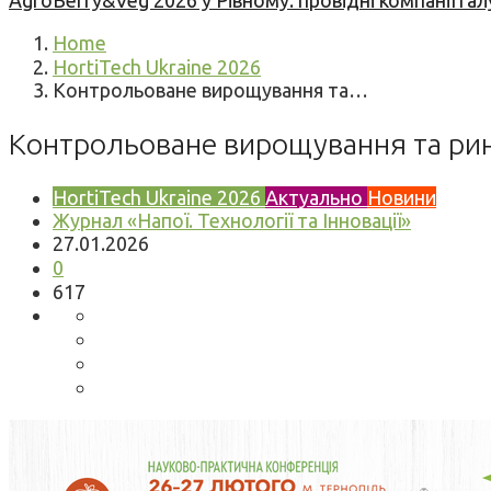
AgroBerry&Veg 2026 у Рівному: провідні компанії гал
Home
HortiTech Ukraine 2026
Контрольоване вирощування та…
Контрольоване вирощування та рино
HortiTech Ukraine 2026
Актуально
Новини
Журнал «Напої. Технології та Інновації»
27.01.2026
0
617