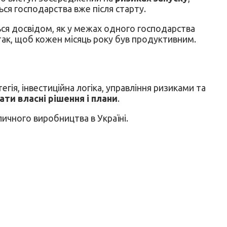
ься господарства вже після старту.
ся досвідом, як у межах одного господарства
так, щоб кожен місяць року був продуктивним.
ія, інвестиційна логіка, управління ризиками та
и власні рішення і плани
.
личного виробництва в Україні.