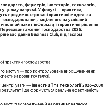
осподарств, фермерів, інвесторів, технологів,
у цьому напрямі. У фокусі — практика,
удуть продемонстровані практичні моделі за
го господарювання, націленого на успішний
ти повний пакет інформації і практичні рішення
««Перезавантаження господарства 2026:
ше засідання Business Club, під гаслом
ивої практики господарства.
 Його виступ — про контрольоване вирощування як
спективи розвитку галузі.
У центрі уваги —
інвестиції та технології 2026–2030
й результат і де формується реальна ефективність
го виступ зосереджений на
ризиках запуску
,