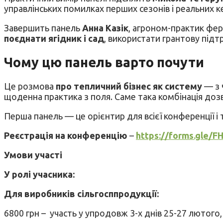
управлінських помилках перших сезонів і реальних к
Завершить панель
Анна Казік
, агроном-практик фе
поєднати ягідник і сад
, використати грантову під
Чому цю панель варто почути
Це розмова
про тепличний бізнес як систему
— з 
щоденна практика з поля. Саме така комбінація доз
Перша панель — це орієнтир для всієї конференції і
Реєстрація на конференцію
–
https://forms.gle/
Умови участі
У ролі учасника:
Для виробників сільгосппродукції:
6800 грн – участь у упродовж 3-х днів 25-27 лютого,