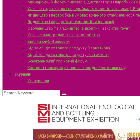
Міжнародний Форум пивоварів, дистиляторів і виробників н
Успішне садівництво і переробка: технології та інновації. В
Ягідництво і переробка в умовах воєнного стану: вчимося п
Ягідництво і переробка: технології та інновації
Овочівництво та ягідництво: відкритий і закритий ґрунт
Успішне виноградарство і виноробство
Винний клуб «Галерея»
Від землі до готового продукту (зерняткові)
Від землі до готового продукту (кісточкові)
Всеукраїнський горіховий форум
Конгрес із заморожування та холодної логістики ягід
Журнали
Усі журнали