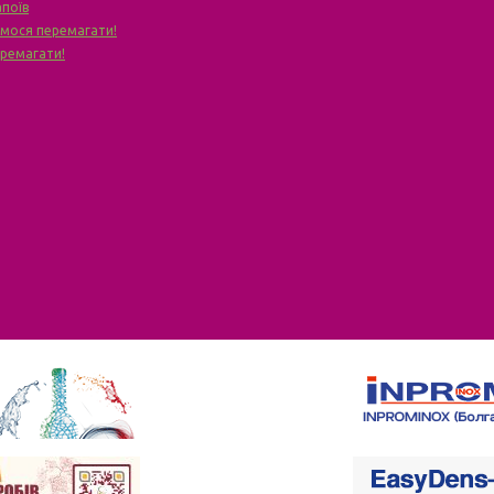
апоїв
чимося перемагати!
еремагати!