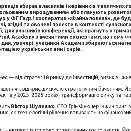
еренція збирає власників і керівників тепличних г
трольованим вирощуванням або планують розвиток 
-тур у ФГ Гадз і кооператив «Файна поляна», де б
і, ягідні та овочеві проєкти в контексті сучасно
, для учасників конференції, які прагнуть отрима
&Fruit Academy з іменитими експертами, на тему 
дня, увечері, учасники Академії збираються на пер
тацією українських вин і сирів.
нес
— від стратегії й ринку до інвестицій, ризиків і ж
 рішення», відкриє дискусію стратегічним баченням.
єктів у 2025–2026 роках, трансформацію ринку та пер
авить
Віктор Шулешко
, CEO Грін Фьючер Інжиніринг. 
ння, як технологічні рішення впливають на фінансови
к
— експерт із супроводу тепличних господарств. Йо