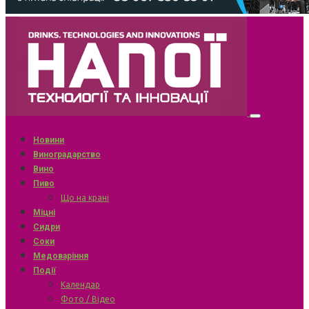
Новини
Виноградарство
Вино
Пиво
Що на крані
Міцні
Сидри
Соки
Медоваріння
Події
Календар
Фото / Відео