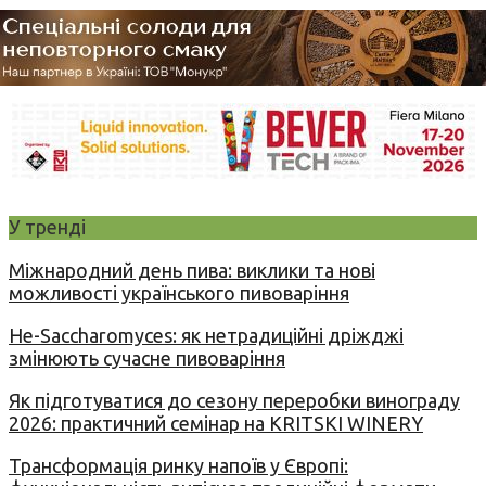
У тренді
Міжнародний день пива: виклики та нові
можливості українського пивоваріння
Не-Saccharomyces: як нетрадиційні дріжджі
змінюють сучасне пивоваріння
Як підготуватися до сезону переробки винограду
2026: практичний семінар на KRITSKI WINERY
Трансформація ринку напоїв у Європі: