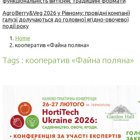
функціональність витісняє традиційні формати
AgroBerry&Veg 2026 у Рівному: провідні компанії
галузі долучаються до головної ягідно-овочевої
події року
Home
кооператив «Файна поляна»
Tags : кооператив «Файна поляна»