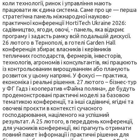
коли технології, ринок і управління мають
працювати як єдина система. Саме про це — перша
стратегічна панель міжнародної науково-
практичної конференції HortiTech Ukraine 2026:
садівництво, ягоди, овочі, - панель, яка відкриє
програму і задасть рамку всій подальшій дискусії.
26 лютого в Тернополі, в готелі Garden Hall
конференція збирає власників і керівників
тепличних господарств, фермерів, інвесторів,
технологів, агрономів і консультантів, які працюють
із контрольованим вирощуванням або планують
розвиток у цьому напрямі. У фокусі — практика,
економіка і реальні рішення. 27 лютого – бізнес-тур
у ФГ Гадз і кооператив «Файна поляна», де будуть
продемонстровані практичні моделі за базовою
тематикою конференції, та інші садівничі, ягідні та
овочеві проєкти в контексті сучасного
господарювання, націленого на успішний
результат. А 25 лютого, в переддень конференції,
для учасників конференції, які прагнуть отримати
повний пакет інформації і практичні рішення для