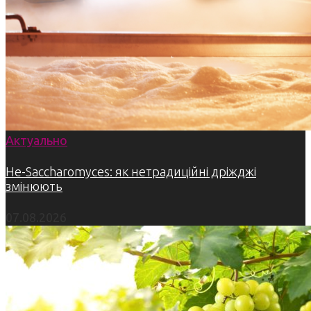
Актуально
Не-Saccharomyces: як нетрадиційні дріжджі
змінюють
07.08.2026