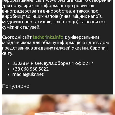
Інформаційний сайт www.techdrinks.info створений
для популяризації інформації про розвиток
виноградарства та виноробства, а також про
виробництво інших напоїв (пива, міцних напоїв,
медових напоїв, сидрів, соків тощо) та розвиток
суміжних галузей.
Сьогодні сайт
techdrinks.info
є універсальним
майданчиком для обміну інформацією і досвідом
представників згаданих галузей України, Європи і
світу.
33028 м.Рівне, вул.Соборна,1 офіс 217
+38 068 568 5822
rnadia@ukr.net
Популярне