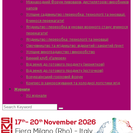
Міжнародний Форум пивоварів, дистиляторів і виробників
напоїв
Успішне садівництво і переробка: технології та інновації.
Вчимося перемагати!
Ягідництво і переробка в умовах воєнного стану: вчимося
перемагати!
Ягідництво і переробка: технології та інновації
Овочівництво та ягідництво: відкритий і закритий ґрунт
Успішне виноградарство і виноробство
Винний клуб «Галерея»
Від землі до готового продукту (зерняткові)
Від землі до готового продукту (кісточкові)
Всеукраїнський горіховий форум
Конгрес із заморожування та холодної логістики ягід
Журнали
Усі журнали