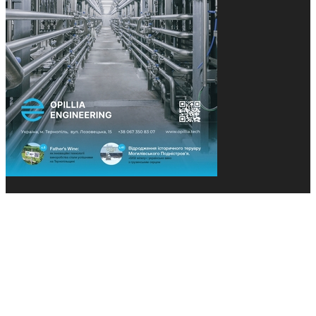
© 2013-2026 Засновники: Конєва К.В., Ящук Н.І.
Назва, концепція та дизайн проєктів медіагрупи
«Технології та Інновації» охороняється Законом
«Про авторське право». Редакція не відповідає за
тексти рекламних оголошень. Думка редакції
може не збігатися з точками зору авторів
публікацій. Передрук – з письмового дозволу