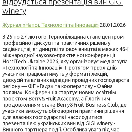
відбудеться презентація вин GIGI
winery
Журнал «Напої. Технології та Інновації»
28.01.2026
З 25 по 27 лютого Тернопільщина стане центром
професійної дискусії та практичних рішень у
садівництві, ягідництві та овочівництві в межах 46-ї
міжнародної науково-практичної конференції
HortiTech Ukraine 2026, яку організовує медіагрупа
«Технології та Інновації». Протягом трьох днів
учасники працюватимуть у форматі лекцій,
дискусій та виїзних відвідин провідних господарств
регіону — ФГ «Гадз» та кооперативу «Файна
поляна». Конференція стартує новим освітнім
проєктом Berry&Fruit Academy, а її логічним
продовженням стане Berry&Fruit Business Club, де
учасники зможуть обговорити практичні рішення
для власних господарств і насолодитися
презентацією українських вин від GIGI winery -
Винного партнера події. Особлива увага під час