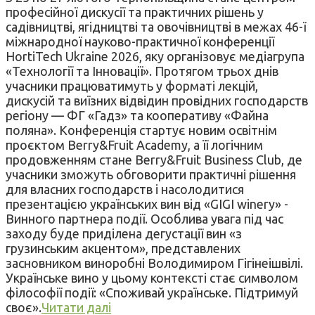
професійної дискусії та практичних рішень у
садівництві, ягідництві та овочівництві в межах 46-ї
міжнародної науково-практичної конференції
HortiTech Ukraine 2026, яку організовує медіагрупа
«Технології та Інновації». Протягом трьох днів
учасники працюватимуть у форматі лекцій,
дискусій та виїзних відвідин провідних господарств
регіону — ФГ «Гадз» та кооперативу «Файна
поляна». Конференція стартує новим освітнім
проєктом Berry&Fruit Academy, а її логічним
продовженням стане Berry&Fruit Business Club, де
учасники зможуть обговорити практичні рішення
для власних господарств і насолодитися
презентацією українських вин від «GIGI winery» -
Винного партнера події. Особлива увага під час
заходу буде приділена дегустації вин «з
грузинським акцентом», представлених
засновником виноробні Володимиром Гігінеішвілі.
Українське вино у цьому контексті стає символом
філософії події: «Споживай українське. Підтримуй
своє».
Читати далі