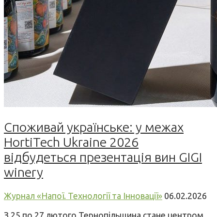
Споживай українське: у межах
HortiTech Ukraine 2026
відбудеться презентація вин GIGI
winery
Журнал «Напої. Технології та Інновації»
06.02.2026
З 25 по 27 лютого Тернопільщина стане центром