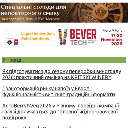
У тренді
Як підготуватися до сезону переробки винограду
2026: практичний семінар на KRITSKI WINERY
Трансформація ринку напоїв у Європі:
функціональність витісняє традиційні формати
AgroBerry&Veg 2026 у Рівному: провідні компанії
галузі долучаються до головної ягідно-овочевої
події року