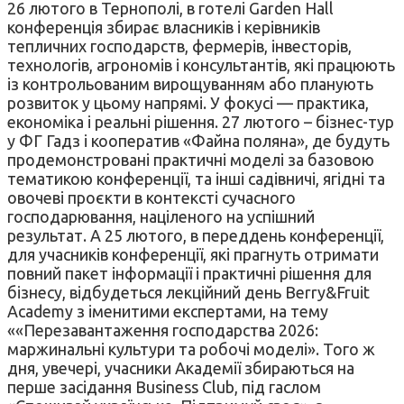
26 лютого в Тернополі, в готелі Garden Hall
конференція збирає власників і керівників
тепличних господарств, фермерів, інвесторів,
технологів, агрономів і консультантів, які працюють
із контрольованим вирощуванням або планують
розвиток у цьому напрямі. У фокусі — практика,
економіка і реальні рішення. 27 лютого – бізнес-тур
у ФГ Гадз і кооператив «Файна поляна», де будуть
продемонстровані практичні моделі за базовою
тематикою конференції, та інші садівничі, ягідні та
овочеві проєкти в контексті сучасного
господарювання, націленого на успішний
результат. А 25 лютого, в переддень конференції,
для учасників конференції, які прагнуть отримати
повний пакет інформації і практичні рішення для
бізнесу, відбудеться лекційний день Berry&Fruit
Academy з іменитими експертами, на тему
««Перезавантаження господарства 2026:
маржинальні культури та робочі моделі». Того ж
дня, увечері, учасники Академії збираються на
перше засідання Business Club, під гаслом