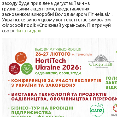
заходу буде приділена дегустації вин «з
грузинським акцентом», представлених
засновником виноробні Володимиром Гігінеішвілі.
Українське вино у цьому контексті стає символом
філософії події: «Споживай українське. Підтримуй
своє».
Читати далі