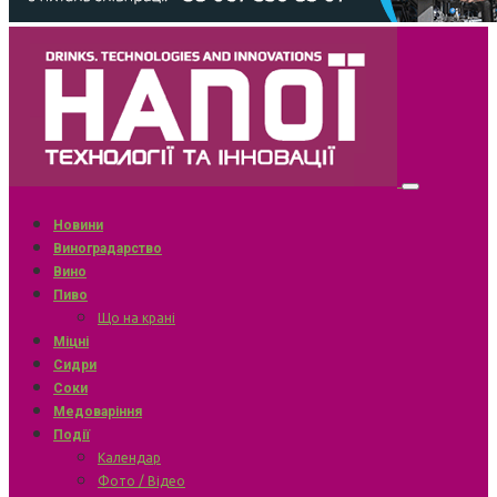
Новини
Виноградарство
Вино
Пиво
Що на крані
Міцні
Сидри
Соки
Медоваріння
Події
Календар
Фото / Відео