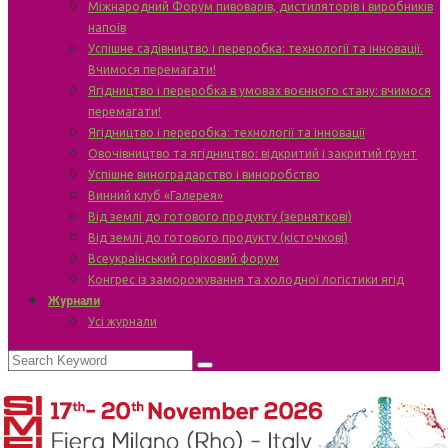
Міжнародний Форум пивоварів, дистиляторів і виробників
напоїв
Успішне садівництво і переробка: технології та інновації.
Вчимося перемагати!
Ягідництво і переробка в умовах воєнного стану: вчимося
перемагати!
Ягідництво і переробка: технології та інновації
Овочівництво та ягідництво: відкритий і закритий ґрунт
Успішне виноградарство і виноробство
Винний клуб «Галерея»
Від землі до готового продукту (зерняткові)
Від землі до готового продукту (кісточкові)
Всеукраїнський горіховий форум
Конгрес із заморожування та холодної логістики ягід
Журнали
Усі журнали