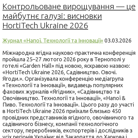
Контрольоване вирощування — це
майбутнє галузі: висновки
HortiTech Ukraine 2026
Журнал «Напої. Технології та Інновації»
03.03.2026
Міжнародна ягідна науково-практична конференція
пройшла 25–27 лютого 2026 року в Тернополі у
готелі «Garden Hall» під новою, яскравою назвою:
«HortiTech Ukraine 2026, Садівництво. Овочі.
Ягоди.». Організувала конференцію медіагрупа
«Технології та Інновації», видавець популярних
фахових журналів «Ягідник», «Садівництво та
Овочівництво. Технології та Інновації», «Напої &
Пиво. Технології та Інновації». Цього разу до участі
в HortiTech Ukraine 2026 приїхали близько 450
провідних представників ягідного, овочівничого та
садівничого бізнесу, компанії технологічного
сектору, переробників, експортерів і дослідників з
усіх регіонів України: від Закарпаття до Харкова і