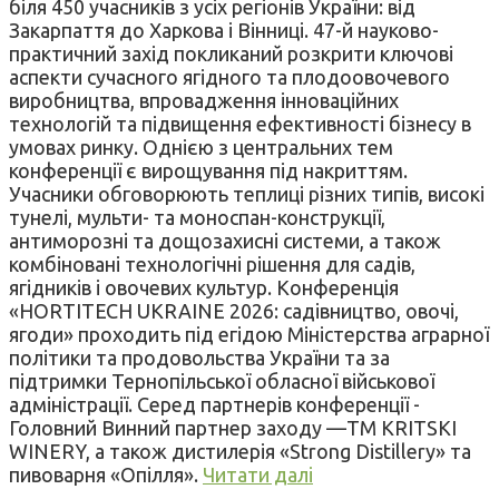
біля 450 учасників з усіх регіонів України: від
Закарпаття до Харкова і Вінниці. 47-й науково-
практичний захід покликаний розкрити ключові
аспекти сучасного ягідного та плодоовочевого
виробництва, впровадження інноваційних
технологій та підвищення ефективності бізнесу в
умовах ринку. Однією з центральних тем
конференції є вирощування під накриттям.
Учасники обговорюють теплиці різних типів, високі
тунелі, мульти- та моноспан-конструкції,
антиморозні та дощозахисні системи, а також
комбіновані технологічні рішення для садів,
ягідників і овочевих культур. Конференція
«HORTITECH UKRAINE 2026: садівництво, овочі,
ягоди» проходить під егідою Міністерства аграрної
політики та продовольства України та за
підтримки Тернопільської обласної військової
адміністрації. Серед партнерів конференції -
Головний Винний партнер заходу —ТМ KRITSKI
WINERY, а також дистилерія «Strong Distillery» та
пивоварня «Опілля».
Читати далі