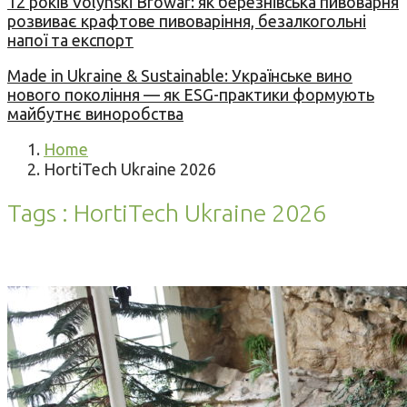
12 років Volynski Browar: як березнівська пивоварня
розвиває крафтове пивоваріння, безалкогольні
напої та експорт
Made in Ukraine & Sustainable: Українське вино
нового покоління — як ESG-практики формують
майбутнє виноробства
Home
HortiTech Ukraine 2026
Tags : HortiTech Ukraine 2026