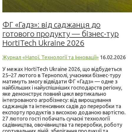
ФГ «Гадз»: від саджанця до
готового продукту — бізнес-тур
HortiTech Ukraine 2026
Журнал «Напої. Технології та Інновації»
16.02.2026
У межах HortiTech Ukraine 2026, що відбудеться
25–27 лютого в Тернополі, учасники бізнес-туру
матимуть змогу відвідати ФГ «Гадз» — одне з
найбільших і найуспішніших господарств регіону,
яке демонструє повний цикл вертикально
інтегрованого агробізнесу: від вирощування
саджанців та інтенсивних садів до переробки та
експорту продуктів з високою доданою вартістю.
27 лютого гості побачать сучасні технології
садівництва, овочівництва та переробки, роботу
сортувальних ліній, зберігання продукції та