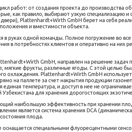
икл работ: от создания проекта до производства об
торые, как правило, выбирают узкую специализацию 
двери), Plаttenhardt+Wirth GmbH берет на себя реал
сположения и вместимости объекта.
я в руках одной команды. Полное погружение во вс
ния в потребностях клиентов и оперативно на них р
ttenhardt+Wirth GmbH, направлен на решение задач 
ые, мягкие фрукты, различные ягоды. С этой целью б
го охлаждения. Plаttenhardt+Wirth GmbH использует
рямо на паллете за счет накрытия продукции газоне
единая температура, и доступ в нее не ограничивае
Узбекистана для хранения дорогостоящих экзотичес
ующий наибольшую эффективность при хранении пл
влении является система хранения DCA (динамическа
 состояния плода.
 оснащается специальными флуоресцентными сенсор