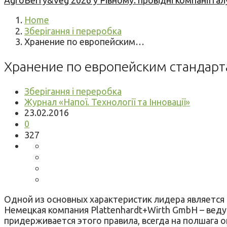
AgroBerry&Veg 2026 у Рівному: провідні компанії гал
Home
Зберігання і переробка
Хранение по европейским…
Хранение по европейским стандар
Зберігання і переробка
Журнал «Напої. Технології та Інновації»
23.02.2016
0
327
Одной из основных характеристик лидера является
Немецкая компания Plаttenhardt+Wirth GmbH – вед
придерживается этого правила, всегда на полшага 