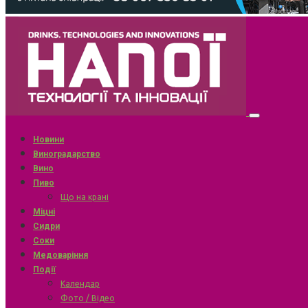
Новини
Виноградарство
Вино
Пиво
Що на крані
Міцні
Сидри
Соки
Медоваріння
Події
Календар
Фото / Відео