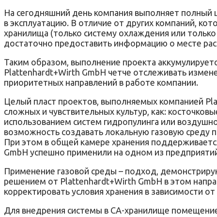
На сегодняшний день компания выполняет полный ц
в эксплуатацию. В отличие от других компаний, ко
хранилища (только систему охлаждения или только 
достаточно предоставить информацию о месте ра
Таким образом, выполнение проекта аккумулируетс
Plаttenhardt+Wirth GmbH четче отслеживать измене
приоритетных направлений в работе компании.
Целый пласт проектов, выполняемых компанией Plа
сложных и чувствительных культур, как: косточков
использованием систем гидропулинга или воздушно
возможность создавать локальную газовую среду п
При этом в общей камере хранения поддерживается 
GmbH успешно применили на одном из предприятий 
Применение газовой среды – подход, демонстрир
решением от Plаttenhardt+Wirth GmbH в этом напра
корректировать условия хранения в зависимости от
Для внедрения системы в СА-хранилище помещение