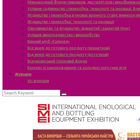
Міжнародний Форум пивоварів, дистиляторів і виробників н
Успішне садівництво і переробка: технології та інновації. В
Ягідництво і переробка в умовах воєнного стану: вчимося п
Ягідництво і переробка: технології та інновації
Овочівництво та ягідництво: відкритий і закритий ґрунт
Успішне виноградарство і виноробство
Винний клуб «Галерея»
Від землі до готового продукту (зерняткові)
Від землі до готового продукту (кісточкові)
Всеукраїнський горіховий форум
Конгрес із заморожування та холодної логістики ягід
Журнали
Усі журнали