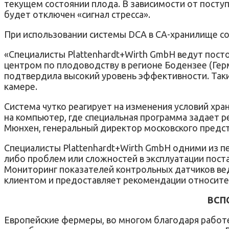
текущем состоянии плода. В зависимости от посту
будет отключен «сигнал стресса».
При использовании системы DCA в СА-хранилище со
«Специалисты Plаttenhardt+Wirth GmbH ведут пост
центром по плодоводству в регионе Бодензее (Гер
подтвердила высокий уровень эффективности. Таки
камере.
Система чутко реагирует на изменения условий хр
на компьютер, где специальная программа задает р
Мюнхен, генеральный директор московского предст
Специалисты Plаttenhardt+Wirth GmbH одними из п
либо проблем или сложностей в эксплуатации пост
Мониторинг показателей контрольных датчиков веде
клиентом и предоставляет рекомендации относите
ВСП
Европейские фермеры, во многом благодаря работе