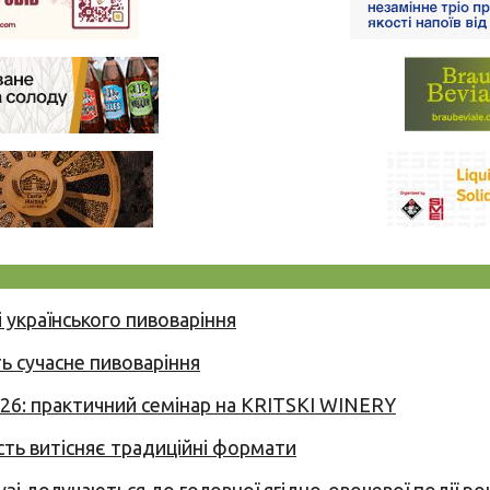
 українського пивоваріння
ь сучасне пивоваріння
026: практичний семінар на KRITSKI WINERY
сть витісняє традиційні формати