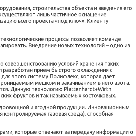
орудования, строительства объекта и введения его
и осуществляют лишь частичное оснащение
изацию всего проекта «под ключ». Клиенту
е технологические процессы позволяет команде
еагировать. Внедрение новых технологий – одно из
по совершенствованию условий хранения таких
ыл разработан прием быстрого охлаждения с
 для этого систему Полифлекс, которая дает
проницаемым мешком и закачиванием в него азота.
тся. Данную технологию Plаttenhardt+Wirth
ких фруктов и так называемых косточковых.
одоовощной и ягодной продукции. Инновационным
я контролируемая газовая среда), способная
ами, которые отвечают за передачу информации о