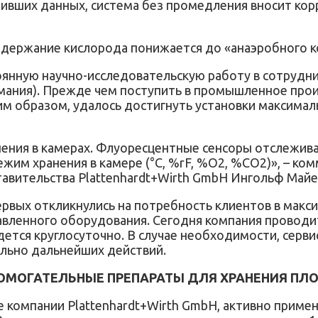
пивших данных, система без промедления вносит кор
держание кислорода понижается до «анаэробного к
оянную научно-исследовательскую работу в сотрудн
мания). Прежде чем поступить в промышленное прои
м образом, удалось достигнуть установки максимал
анения в камерах. Флуоресцентные сенсоры отслежив
ежим хранения в камере (°C, %rF, %O2, %CO2)», – ко
авительства Plаttenhardt+Wirth GmbH Ингольф Майе
ервых откликнулись на потребность клиентов в макс
авленного оборудования. Сегодня компания проводит
тся круглосуточно. В случае необходимости, сервис
льно дальнейших действий.
ОМОГАТЕЛЬНЫЕ ПРЕПАРАТЫ ДЛЯ ХРАНЕНИЯ ПЛ
 компании Plаttenhardt+Wirth GmbH, активно приме