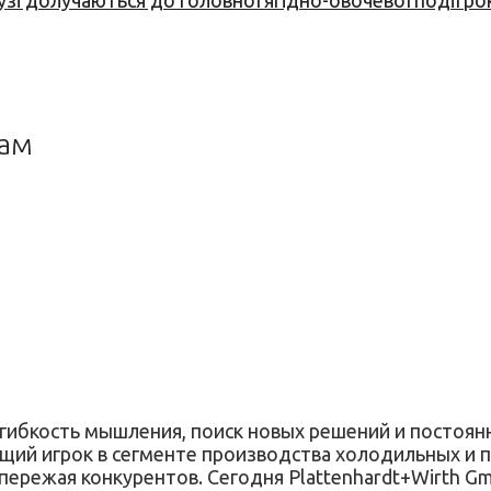
узі долучаються до головної ягідно-овочевої події ро
там
 гибкость мышления, поиск новых решений и постоян
ущий игрок в сегменте производства холодильных и
опережая конкурентов. Сегодня Plаttenhardt+Wirth G