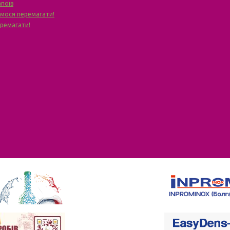
апоїв
чимося перемагати!
еремагати!