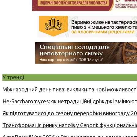
У тренді
Міжнародний день пива: виклики та нові можливості
Не-Saccharomyces: як нетрадиційні дріжджі змінюют
Як підготуватися до сезону переробки винограду 2
Трансформація ринку напоїв у Європі: функціональні