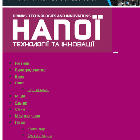
Новини
Виноградарство
Вино
Пиво
Що на крані
Міцні
Сидри
Соки
Медоваріння
Події
Календар
Фото / Відео