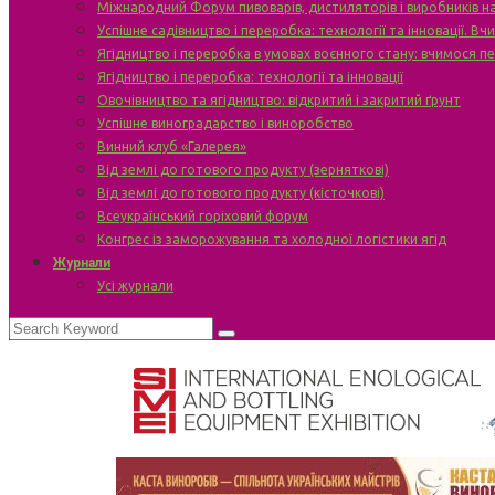
Міжнародний Форум пивоварів, дистиляторів і виробників н
Успішне садівництво і переробка: технології та інновації. В
Ягідництво і переробка в умовах воєнного стану: вчимося п
Ягідництво і переробка: технології та інновації
Овочівництво та ягідництво: відкритий і закритий ґрунт
Успішне виноградарство і виноробство
Винний клуб «Галерея»
Від землі до готового продукту (зерняткові)
Від землі до готового продукту (кісточкові)
Всеукраїнський горіховий форум
Конгрес із заморожування та холодної логістики ягід
Журнали
Усі журнали