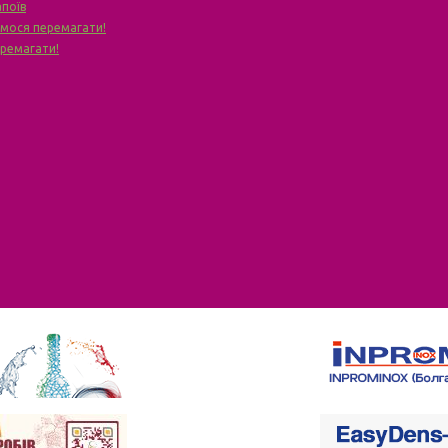
апоїв
чимося перемагати!
еремагати!