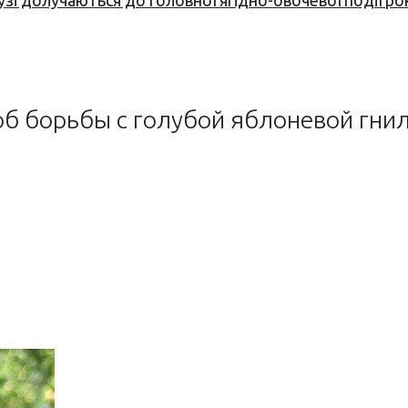
узі долучаються до головної ягідно-овочевої події ро
об борьбы с голубой яблоневой гни