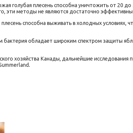
ожая голубая плесень способна уничтожить от 20 до
го, эти методы не являются достаточно эффективны
я плесень способна выживать в холодных условиях, ч
м бактерия обладает широким спектром защиты ябло
кого хозяйства Канады, дальнейшие исследования п
Summerland.