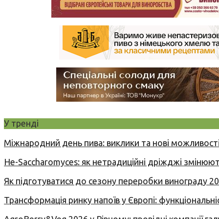
У тренді
Міжнародний день пива: виклики та нові можливості
Не-Saccharomyces: як нетрадиційні дріжджі змінюют
Як підготуватися до сезону переробки винограду 2
Трансформація ринку напоїв у Європі: функціональні