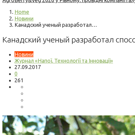
AgroBerry&Veg 2026 у Рівному: провідні компанії гал
Home
Новини
Канадский ученый разработал…
Канадский ученый разработал спос
Новини
Журнал «Напої. Технології та Інновації»
27.09.2017
0
261