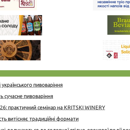
 українського пивоваріння
ь сучасне пивоваріння
026: практичний семінар на KRITSKI WINERY
сть витісняє традиційні формати