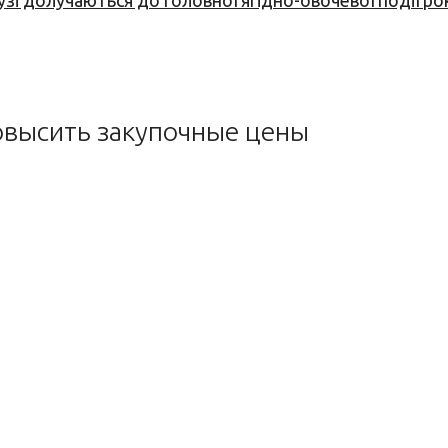
узі долучаються до головної ягідно-овочевої події ро
овысить закупочные цены