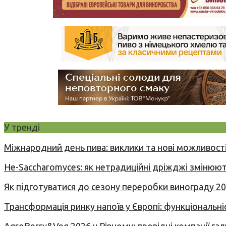
У тренді
Міжнародний день пива: виклики та нові можливості
Не-Saccharomyces: як нетрадиційні дріжджі змінюют
Як підготуватися до сезону переробки винограду 2
Трансформація ринку напоїв у Європі: функціональні