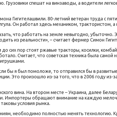
 Грузовики спешат на винзаводы, а водители легков
мона Гигителашвили. 80-летний ветеран труда с пят
лгула. Он работал здесь механиком, трактористом, а 
азать, что работать на земле невыгодно, убыточно. Э
ходить из реальности», – считает фермер Симон Гиги
до сих пор стоят ржавые тракторы, косилки, комба
аботало. Считает, что советская техника была само
 игрушками.
Если бы я был помоложе, то отправился бы в развитые
ции. Это произошло из-за того, что в 2006 году из-з
ского вина. На втором месте – Украина, далее Белар
ии. Импортеры обращают внимание на каждую мелочь
таковы условия рынка.
иям, необходимо полностью менять технологию. К