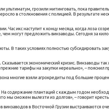
ли ультиматум, грозили митинговать, пока правител
реросло в столкновения с полицией. В результате н
ии. Час икс наступит к концу месяца, когда лоза соз
, чем могут предложить винзаводы. Сегодня за кило
юты. В таких условиях полностью субсидировать зак
%. Сказывается экономический кризис. Винзаводы так
 прежние тарифы на закупки нереально», – пояснил 
езона многие взяли агрокредиты под большие процен
да. На содержание плантаций с каждым годом необхо
 что мы сможем вылезти из долгов», – говорит крес
ов винзаводов в Восточной Грузии выстраиваются оч