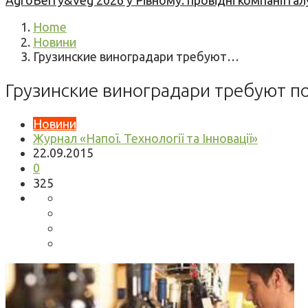
AgroBerry&Veg 2026 у Рівному: провідні компанії гал
Home
Новини
Грузинские виноградари требуют…
Грузинские виноградари требуют п
Новини
Журнал «Напої. Технології та Інновації»
22.09.2015
0
325