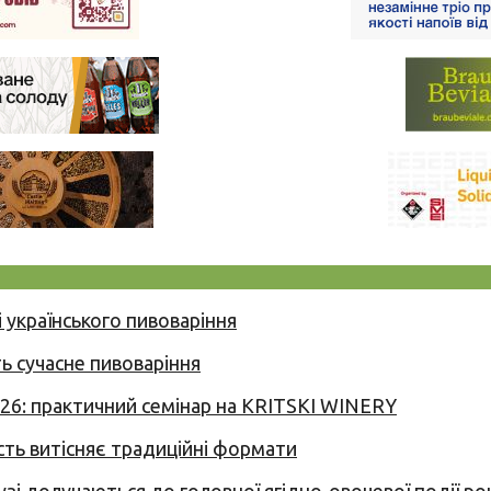
 українського пивоваріння
ь сучасне пивоваріння
026: практичний семінар на KRITSKI WINERY
сть витісняє традиційні формати