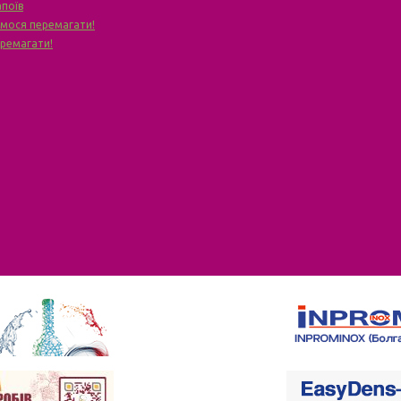
апоїв
чимося перемагати!
еремагати!