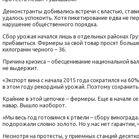
Демонстранты добивались встречи с властью, стави
удалось успокоить. Хотя пикетирование едва не пе
нарушение общественного порядка.
Сбор урожая начался лишь в отдельных районах Груз
прибавиться. Фермеры за свой товар просят больше
килограмм черного – 36.
Причина кризиса – обесценивание национальной вал
не выдержит.
«Экспорт вина с начала 2015 года сократился на 60
в этом году рекордный урожай. Поэтому сохранить
Крайние в этой цепочке – фермеры. Еще в начале с
навар. Вышло наоборот.
«Мы весь год готовимся к ртвели – сбору виногра
подорожали словно золото. Но у нас нет гарантии,
Несмотря на протесты, у приемных станций десятк