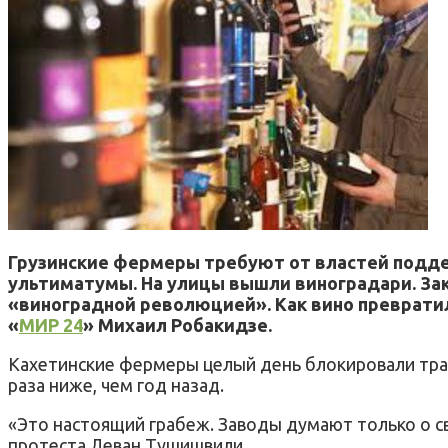
Грузинские фермеры требуют от властей поддер
ультиматумы. На улицы вышли виноградари. Зак
«виноградной революцией». Как вино превратил
«
МИР 24
» Михаил Робакидзе.
Кахетинские фермеры целый день блокировали трасс
раза ниже, чем год назад.
«Это настоящий грабеж. Заводы думают только о св
протеста Леван Тушишвили.