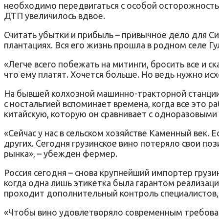
необходимо передвигаться с особой осторожностью.
ДТП увеличилось вдвое.
Считать убытки и прибыль – привычное дело для Си
плантациях. Вся его жизнь прошла в родном селе Гу
«Легче всего побежать на митинги, бросить все и ск
что ему платят. Хочется больше. Но ведь нужно ис
На бывшей колхозной машинно-тракторной станции 
с ностальгией вспоминает времена, когда все это р
китайскую, которую он сравнивает с одноразовыми
«Сейчас у нас в сельском хозяйстве Каменный век. 
других. Сегодня грузинское вино потеряло свои пози
рынка», – убежден фермер.
Россия сегодня – снова крупнейший импортер грузин
когда одна лишь этикетка была гарантом реализац
проходит дополнительный контроль специалистов, 
«Чтобы вино удовлетворяло современным требован