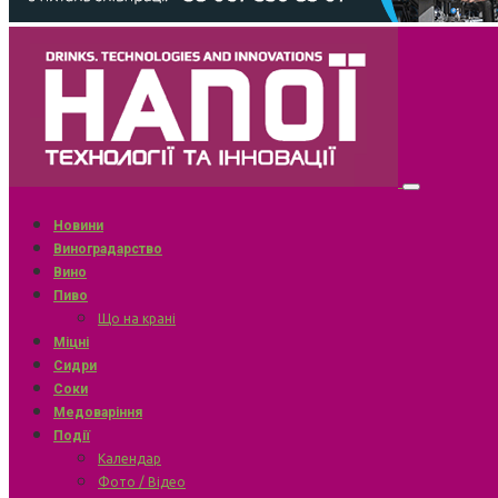
Новини
Виноградарство
Вино
Пиво
Що на крані
Міцні
Сидри
Соки
Медоваріння
Події
Календар
Фото / Відео