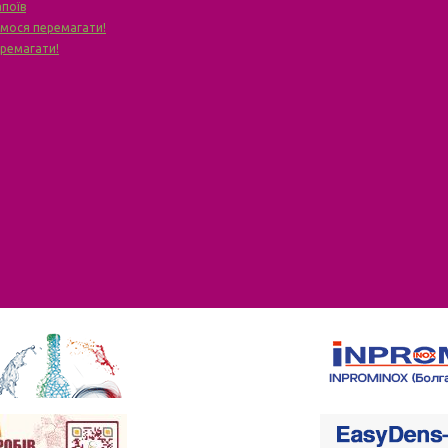
апоїв
чимося перемагати!
еремагати!