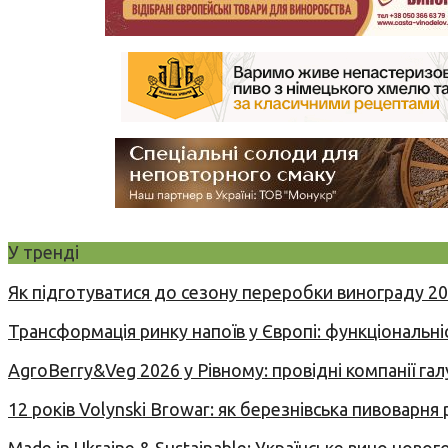
У тренді
Як підготуватися до сезону переробки винограду 2
Трансформація ринку напоїв у Європі: функціональні
AgroBerry&Veg 2026 у Рівному: провідні компанії гал
12 років Volynski Browar: як березнівська пивоварня