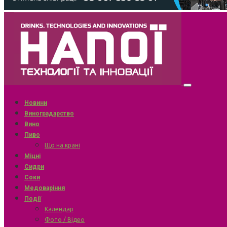
Новини
Виноградарство
Вино
Пиво
Що на крані
Міцні
Сидри
Соки
Медоваріння
Події
Календар
Фото / Відео