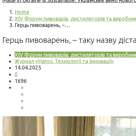
Made in Ukraine & Sustainable: Українське вино но
Home
XIV Форум пивоварів, дистиляторів та виробник
Герць пивоварень, –…
Герць пивоварень, – таку назву діст
XIV Форум пивоварів, дистиляторів та виробник
Журнал «Напої. Технології та Інновації»
14.04.2025
0
1696