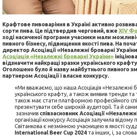
Крафтове пивоваріння в Україні активно розвива
сорти пива. Це підтвердив черговий, вже
XIV Фо
ході насиченої програми учасники мали можливі
пивного бізнесу, підвищення якості пива. На поч
директор Асоціації «Незалежні броварні України
Асоціація «Незалежні броварні України»
ініціюва
відзначити найкращі зразки українського крафт
Оголошено було й назву майбутнього пивного зм
партнером Асоціації і власне конкурсу.
«Ми вважаємо, що наша Асоціація «Незалежні бр
українського крафту, а також виявив тренди та
також має стати платформою професійного спіл
презентувати себе широкій аудиторії. Та й са
зазначив
співзасновник Асоціації «Незалежн
організації конкурсу Асоціація залучила відому 
Світанкова є незмінною учасницею в якості судді
International Beer Cup 2024
та інших, і, за сл