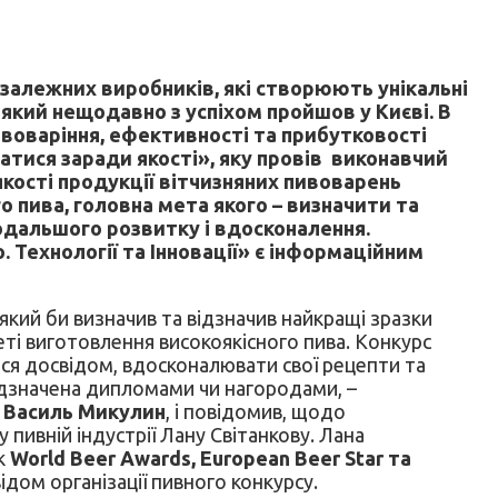
езалежних виробників, які створюють унікальні
, який нещодавно з успіхом пройшов у Києві. В
воваріння, ефективності та прибутковості
натися заради якості», яку провів виконавчий
кості продукції вітчизняних пивоварень
о пива, головна мета якого – визначити та
подальшого розвитку і вдосконалення.
Технології та Інновації» є інформаційним
який би визначив та відзначив найкращі зразки
еті виготовлення високоякісного пива. Конкурс
ся досвідом, вдосконалювати свої рецепти та
ідзначена дипломами чи нагородами, –
» Василь Микулин
, і повідомив, щодо
 пивній індустрії Лану Світанкову. Лана
як
World Beer Awards, European Beer Star та
відом організації пивного конкурсу.