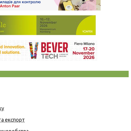
ку
та експорт