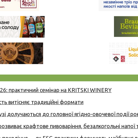
026: практичний семінар на KRITSKI WINERY
сть витісняє традиційні формати
узі долучаються до головної ягідно-овочевої події ро
 розвиває крафтове пивоваріння, безалкогольні напої 