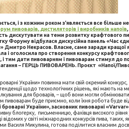
ється, і з кожним роком з’являється все більше н
рум пивоварів, дистиляторів і виробників напоїв
сть дискутувати на теми розвитку крафтового пи
атку Форуму відбулася дискусійна панель «Час єд
» Дмитро Некрасов. Власне, саме заради кращої я
ла і оголосила про створення конкурсу крафтовог
у, і тим дати пивоварням і пивоварам стимул до 
агання – ГЕРЦЬ ПИВОВАРЕНЬ. Проєкт «Напої/Пиво. 
оварні України» повинна мати свій окремий конкурс, 
 тенденції щодо технологічних рішень, які мають на м
кування для броварів, – щоб вони могли обмінювати
мим пивоварам буде приємно, коли їхня робота буде в
і броварні України», засновник пивоварні «Varvar
пивну блогерку, письменницю, фахівця високого рівня у
 відомих у світі міжнародних конкурсів пива, таких, 
овами Василя Микулина, готова поділитися власним дос