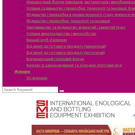
Міжнародний Форум пивоварів, дистиляторів і виробників н
Успішне садівництво і переробка: технології та інновації. В
Ягідництво і переробка в умовах воєнного стану: вчимося п
Ягідництво і переробка: технології та інновації
Овочівництво та ягідництво: відкритий і закритий ґрунт
Успішне виноградарство і виноробство
Винний клуб «Галерея»
Від землі до готового продукту (зерняткові)
Від землі до готового продукту (кісточкові)
Всеукраїнський горіховий форум
Конгрес із заморожування та холодної логістики ягід
Журнали
Усі журнали