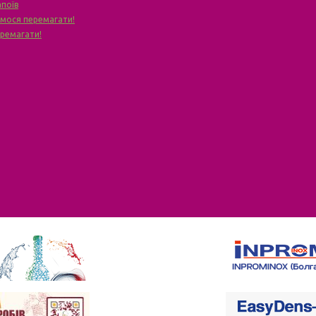
апоїв
чимося перемагати!
еремагати!