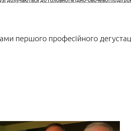
узі долучаються до головної ягідно-овочевої події ро
тами першого професійного дегустац