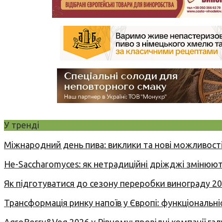
У тренді
Міжнародний день пива: виклики та нові можливості
Не-Saccharomyces: як нетрадиційні дріжджі змінюют
Як підготуватися до сезону переробки винограду 2
Трансформація ринку напоїв у Європі: функціональні