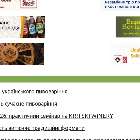
 українського пивоваріння
ь сучасне пивоваріння
026: практичний семінар на KRITSKI WINERY
сть витісняє традиційні формати