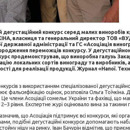
й дегустаційний конкурс серед малих виноробів к
КІНА, власниця та генеральний директор ТОВ «В
 державної адміністрації та ГС «Асоціація виног
ородження переможців конкурсу. У дегустаційному 
Конкурс продемонстрував, що виноробна галузь За
ацію локальних сортів винограду та виробників, а
сті для реалізації продукції. Журнал «Напої. Техн
урсів з використанням спеціалізованої дегустаційної 
є фальсифікацію оцінок, розповіла Ольга Тоїчкіна. 
в. Це члени Асоціації сомельє України та фахівці, що
–3 рівня. Експертне журі оцінювало вина за такими 
начив, що Асоціація підтримує всі конкурси, які орган
овами, подібні дегустаційні конкурси допомагають наб
тойну нішу на ринку. Іван Бачурін відмітив, що приєм