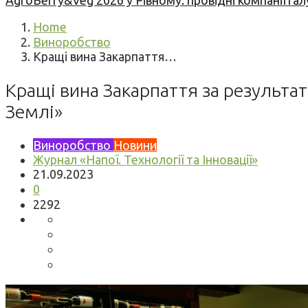
AgroBerry&Veg 2026 у Рівному: провідні компанії гал
Home
Виноробство
Кращі вина Закарпаття…
Кращі вина Закарпаття за результа
Землі»
Виноробство
Новини
Журнал «Напої. Технології та Інновації»
21.09.2023
0
2292