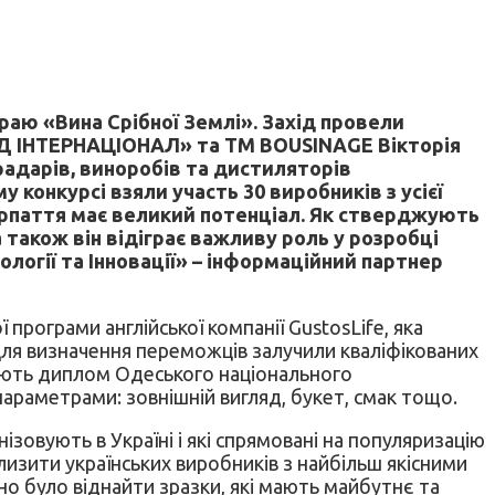
раю «Вина Срібної Землі». Захід провели
УД ІНТЕРНАЦІОНАЛ» та ТМ BOUSINAGE Вікторія
радарів, виноробів та дистиляторів
конкурсі взяли участь 30 виробників з усієї
карпаття має великий потенціал. Як стверджують
 також він відіграє важливу роль у розробці
ології та Інновації» – інформаційний партнер
програми англійської компанії GustosLife, яка
Для визначення переможців залучили кваліфікованих
 мають диплом Одеського національного
параметрами: зовнішній вигляд, букет, смак тощо.
ізовують в Україні і які спрямовані на популяризацію
лизити українських виробників з найбільш якісними
но було віднайти зразки, які мають майбутнє та