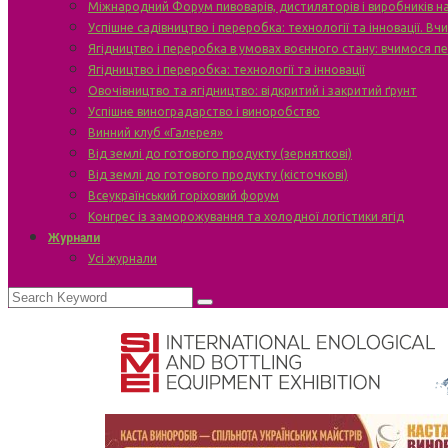
Міжнародний Форум пивоварів, дистиляторів і виробників н
Успішне садівництво і переробка: технології та інновації. В
Ягідництво і переробка в умовах воєнного стану: вчимося п
Ягідництво і переробка: технології та інновації
Овочівництво та ягідництво: відкритий і закритий ґрунт
Успішне виноградарство і виноробство
Винний клуб «Галерея»
Від землі до готового продукту (зерняткові)
Від землі до готового продукту (кісточкові)
Всеукраїнський горіховий форум
Конгрес із заморожування та холодної логістики ягід
Журнали
Усі журнали