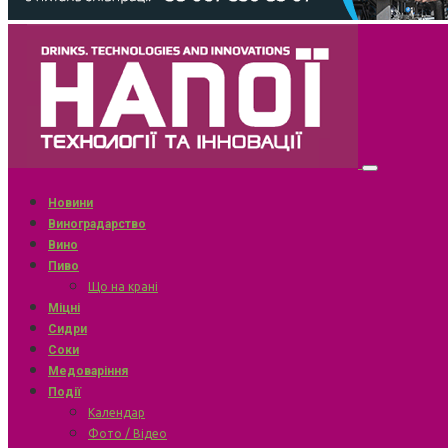
Новини
Виноградарство
Вино
Пиво
Що на крані
Міцні
Сидри
Соки
Медоваріння
Події
Календар
Фото / Відео