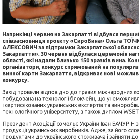
Наприкінці червня на Закарпатті відбувся перши
співзасновниця проєкту «СироВина» Ольга ТОЇЧ
АЛЕКСОВИЧ за підтримки Закарпатської обласної
Закарпаття». 30 червня відбулася церемонія наг
області, які надали близько 150 зразків вина. 
організатори, конкурс спрямований на популяриз
винної карти Закарпаття, відкриває нові можливо
конкурсу.
Захід провели відповідно до правил міжнародних конк
побудована на технології блокчейн, що унеможливлю
і сертифікованих українських експертів та виноробі
технологічного університету, а також диплом WSET 2
Президент Асоціації сомельє України Іван БАЧУРІН заз
продукції українських виробників. Адже, за його сл
продуктами до українського споживача і зайняти дос