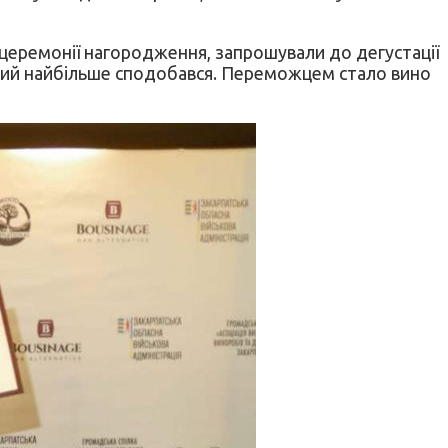
а церемонії нагородження, запрошували до дегустації
 який найбільше сподобався. Переможцем стало вино