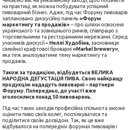
на практиці, як можна побудувати успішний
пивоварний бізнес. Адже, під час Форуму пивоварів
заплановано дискусійну панель
«Форум
маркетингу та продажів»
– про шляхи освоєння
українського та зовнішнього ринків, співпрацю з
торговельними та ресторанними мережами. Серед
учасників дискусії
– Неллі Худобіна,
засновниця
сімейної крафтової броварні
«Markel brewery»
,
яка теж аналізуватиме тему маркетингу та
продажів.
Також за традицією, відбудеться ВЕЛИКА
НАРОДНА ДЕГУСТАЦІЯ ПИВА. Свою найкращу
продукцію нададуть пивоварні – партнери
Форуму. Попередньо, до участі вже
зголосилися понад 50 пивоварень.
Під час таких заходів професійна спільнота зможе
оцінити пиво своїх колег, поспілкуватися та
поділитися своїм досвідом. Так, як це вже
відбувалося на попередніх форумах пивоварів і