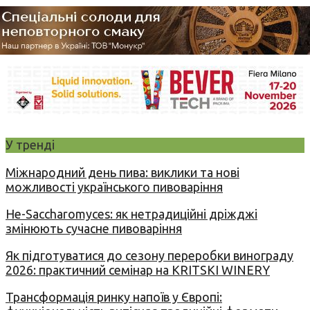
У тренді
Міжнародний день пива: виклики та нові
можливості українського пивоваріння
Не-Saccharomyces: як нетрадиційні дріжджі
змінюють сучасне пивоваріння
Як підготуватися до сезону переробки винограду
2026: практичний семінар на KRITSKI WINERY
Трансформація ринку напоїв у Європі: