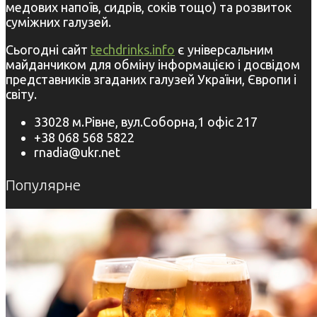
медових напоїв, сидрів, соків тощо) та розвиток
суміжних галузей.
Сьогодні сайт
techdrinks.info
є універсальним
майданчиком для обміну інформацією і досвідом
представників згаданих галузей України, Європи і
світу.
33028 м.Рівне, вул.Соборна,1 офіс 217
+38 068 568 5822
rnadia@ukr.net
Популярне