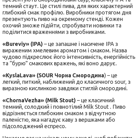
темний стаут. Це стилі пива, для яких характерний
глибокий смак профілю. Виробники протягом дня
презентують пиво на окремому стенді. Кожен
охочий зможе підійти, спробувати новинки та
поділитися враженнями з виробниками.
«Bureviy» (IPA)
– це запашне і насичене IPA з
вираженим хмелевим ароматом і смаком. Назва
чудово підкреслює його інтенсивність, енергійність
та “бурю” смакових вражень, які воно дарує.
«KyslaLava» (SOUR Чорна Смородина
) – це
легкий, питкий, наближений до класичного sour, з
виразною кислинкою завдяки стиглій смородині.
«ChornaVezha» (Milk Stout)
– це класичний
темний, солодкий і повнотілий Milk Stout . Пиво
відрізняється глибоким смаком з відчутною
паленістю, яка нагадує каву з вершками або
підсолоджений еспресо.
Чекаємо вас на унікальному заході, щоб побачити