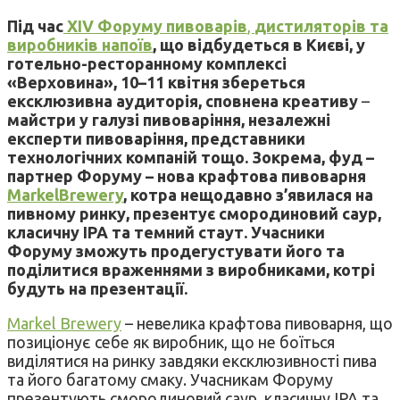
Під час
XIV Форуму пивоварів
,
дистиляторів
та
виробників напоїв
, що відбудеться в Києві, у
готельно-ресторанному комплексі
«Верховина», 10–11 квітня збереться
ексклюзивна аудиторія, сповнена креативу
–
майстри у галузі пивоваріння, незалежні
експерти пивоваріння, представники
технологічних компаній тощо. Зокрема, фуд –
партнер Форуму – нова крафтова пивоварня
MarkelBrewery
, котра нещодавно з’явилася на
пивному ринку, презентує смородиновий саур,
класичну IPA та темний стаут. Учасники
Форуму зможуть продегустувати його та
поділитися враженнями з виробниками, котрі
будуть на презентації.
Markel Brewery
– невелика крафтова пивоварня, що
позиціонує себе як виробник, що не боїться
виділятися на ринку завдяки ексклюзивності пива
та його багатому смаку. Учасникам Форуму
презентують смородиновий саур, класичну IPA та