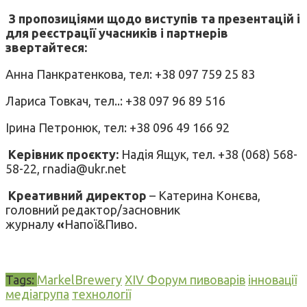
З пропозиціями щодо виступів та презентацій і
для реєстрації учасників і партнерів
звертайтеся:
Анна Панкратенкова, тел: +38 097 759 25 83
Лариса Товкач, тел..: +38 097 96 89 516
Ірина Петронюк, тел: +38 096 49 166 92
Керівник проєкту:
Надія Ящук, тел. +38 (068) 568-
58-22, rnadia@ukr.net
Креативний директор
– Катерина Конєва,
головний редактор/засновник
журналу
«
Напої&Пиво.
Tags:
MarkelBrewery
XIV Форум пивоварів
інновації
медіагрупа
технології