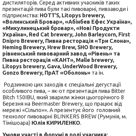
дистиляторів. Серед активних учасників таких
презентацій пива були такі пивоварні, пивзаводи і
підприємства:
HOTT’S, Litopys brewery,
«Волинський Бровар», «Абінбев Ефес Україна»,
«Микулинецький бровар», «Нові Продукти
Україна», Red Cat brewery, John Barleycorn, First
Dnipro Brewery, Пивна ресторація «Три Слона»,
Heming Brewery, Hrew Brew, SHO Brewery,
рівненський пивоварний завод «Рівень» та
Пивна ресторація «КАНТ», Malle brewery,
Litopys brewery, Gava, UnderWood Brewery,
Gonzo Brewery, ПрАТ «Оболонь»
та ін.
Родзинкою цих заходів є спеціальні дегустації
особливого пива, – як-от презентація пива Bitter
Bitch 150IBU, який зварили жінки цьогорічного 8
Березня на Beermaster Brewery, що працює від
мережі «Сільпо»». А презентує його головний
технолог пивоварні BLINKERS BREW (Румунія, м.
Тімішоара)
Юлія КИРИЛЕНКО
.
Умови участі в форумі в ролі учасника: