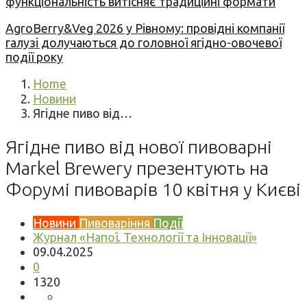
функціональність витісняє традиційні формати
AgroBerry&Veg 2026 у Рівному: провідні компанії
галузі долучаються до головної ягідно-овочевої
події року
Home
Новини
Ягідне пиво від…
Ягідне пиво від нової пивоварні
Markel Brewery презентують на
Форумі пивоварів 10 квітня у Києві
Новини
Пивоваріння
Події
Журнал «Напої. Технології та Інновації»
09.04.2025
0
1320