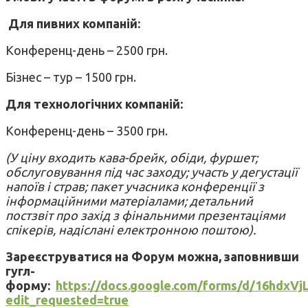
Для пивних компаній:
Конференц-день – 2500 грн.
Бізнес – тур – 1500 грн.
Для технологічних компаній:
Конференц-день – 3500 грн.
(У ціну входить кава-брейк, обіди, фуршет;
обслуговування під час заходу; участь у дегустації
напоїв і страв; пакет учасника конференції з
інформаційними матеріалами; детальний
постзвіт про захід з фінальними презентаціями
спікерів, надіслані електронною поштою).
Зареєструватися на Форум можна, заповнивши
гугл-
форму:
https
://
docs
.
google
.
com
/
forms
/
d
/16
hdxVj
edit
_
requested
=
true