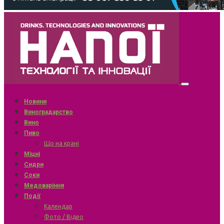
Новини
Виноградарство
Вино
Пиво
Що на крані
Міцні
Сидри
Соки
Медоваріння
Події
Календар
Фото / Відео