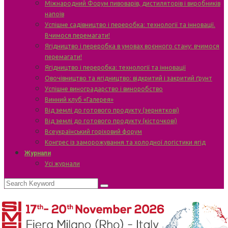
Міжнародний Форум пивоварів, дистиляторів і виробників
напоїв
Успішне садівництво і переробка: технології та інновації.
Вчимося перемагати!
Ягідництво і переробка в умовах воєнного стану: вчимося
перемагати!
Ягідництво і переробка: технології та інновації
Овочівництво та ягідництво: відкритий і закритий ґрунт
Успішне виноградарство і виноробство
Винний клуб «Галерея»
Від землі до готового продукту (зерняткові)
Від землі до готового продукту (кісточкові)
Всеукраїнський горіховий форум
Конгрес із заморожування та холодної логістики ягід
Журнали
Усі журнали