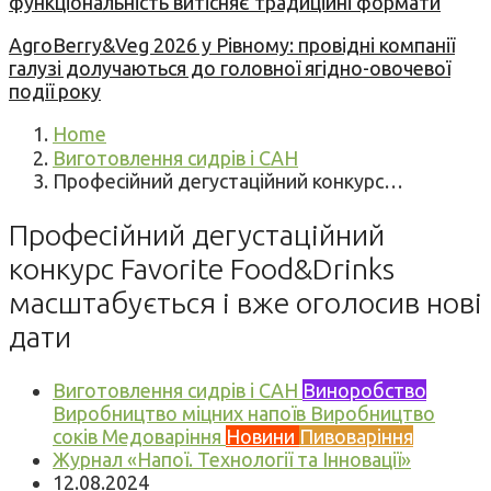
функціональність витісняє традиційні формати
AgroBerry&Veg 2026 у Рівному: провідні компанії
галузі долучаються до головної ягідно-овочевої
події року
Home
Виготовлення сидрів і САН
Професійний дегустаційний конкурс…
Професійний дегустаційний
конкурс Favorite Food&Drinks
масштабується і вже оголосив нові
дати
Виготовлення сидрів і САН
Виноробство
Виробництво міцних напоїв
Виробництво
соків
Медоваріння
Новини
Пивоваріння
Журнал «Напої. Технології та Інновації»
12.08.2024