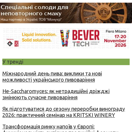
У тренді
Міжнародний день пива: виклики та нові
можливості українського пивоваріння
Не-Saccharomyces: як нетрадиційні дріжджі
змінюють сучасне пивоваріння
Як підготуватися до сезону переробки винограду
2026: практичний семінар на KRITSKI WINERY
Трансформація ринку напоїв у Європі: