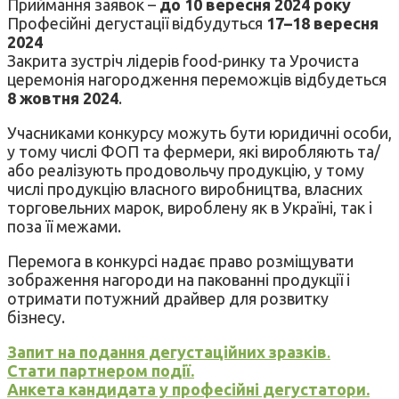
Приймання заявок –
до 10 вересня 2024 року
Професійні дегустації відбудуться
17–18 вересня
2024
Закрита зустріч лідерів food-ринку та Урочиста
церемонія нагородження переможців відбудеться
8 жовтня 2024
.
Учасниками конкурсу можуть бути юридичні особи,
у тому числі ФОП та фермери, які виробляють та/
або реалізують продовольчу продукцію, у тому
числі продукцію власного виробництва, власних
торговельних марок, вироблену як в Україні, так і
поза її межами.
Перемога в конкурсі надає право розміщувати
зображення нагороди на пакованні продукції і
отримати потужний драйвер для розвитку
бізнесу.
Запит на подання дегустаційних зразків
.
Стати партнером події.
Анкета кандидата у професійні дегустатори.