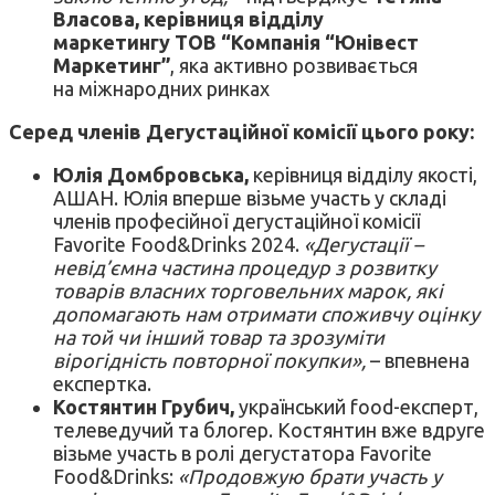
Власова, керівниця відділу
маркетингу ТОВ “Компанія “Юнівест
Маркетинг”
, яка активно розвивається
на міжнародних ринках
Серед членів Дегустаційної комісії цього року:
Юлія Домбровська,
керівниця відділу якості,
АШАН. Юлія вперше візьме участь у складі
членів професійної дегустаційної комісії
Favorite Food&Drinks 2024.
«Дегустації –
невід’ємна частина процедур з розвитку
товарів власних торговельних марок, які
допомагають нам отримати споживчу оцінку
на той чи інший товар та зрозуміти
вірогідність повторної покупки»,
– впевнена
експертка.
Костянтин Грубич,
український food-експерт,
телеведучий та блогер. Костянтин вже вдруге
візьме участь в ролі дегустатора Favorite
Food&Drinks:
«Продовжую брати участь у