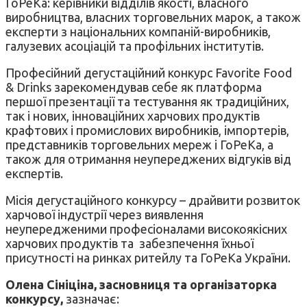
ГоРеКа: керівники відділів якості, власного
виробництва, власних торговельних марок, а також
експерти з національних компаній-виробників,
галузевих асоціацій та профільних інститутів.
Професійний дегустаційний конкурс Favorite Food
& Drinks зарекомендував себе як платформа
першої презентації та тестування як традиційних,
так і нових, інноваційних харчових продуктів
крафтових і промислових виробників, імпортерів,
представників торговельних мереж і ГоРеКа, а
також для отримання неупереджених відгуків від
експертів.
Місія дегустаційного конкурсу – драйвити розвиток
харчової індустрії через виявлення
неупередженими професіоналами високоякісних
харчових продуктів та забезпечення їхньої
присутності на ринках ритейлу та ГоРеКа України.
Олена Сініціна, засновниця та організаторка
конкурсу,
зазначає: