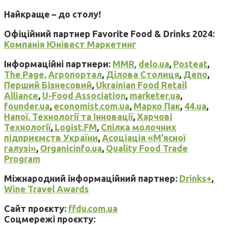
Найкраще – до столу!
Офіційний партнер Favorite Food & Drinks 2024:
Компанія Юнівест Маркетинг
Інформаційні партнери:
MMR
,
delo.ua
,
Posteat
,
The Page,
Агропортал
,
Ділова Столиця
,
Депо
,
Перший Бізнесовий
,
Ukrainian Food Retail
Alliance
,
U-Food Association
,
marketer.ua
,
founder.ua
,
economist.com.ua
,
Марко Пак
,
44.ua
,
Напої. Технології та Інновації
,
Харчові
Технології
,
Logist.FM
,
Спілка молочних
підприємств України
,
Асоціація «М’ясної
галузі»
,
Оrganicinfo.ua
,
Quality Food Trade
Program
Міжнародний інформаційний партнер:
Drinks+
,
Wine Travel Awards
Сайт проєкту:
ffdu.com.ua
Соцмережі проєкту: