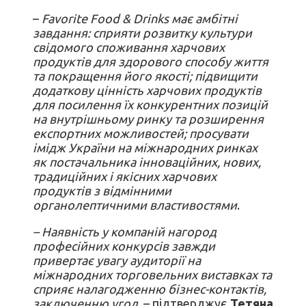
–
Favorite Food & Drinks має амбітні
завдання:
сприяти розвитку культури
свідомого споживання харчових
продуктів для здорового способу життя
та покращення його якості; підвищити
додаткову цінність харчових продуктів
для посилення їх конкурентних позицій
на внутрішньому ринку та розширення
експортних можливостей; просувати
імідж України на міжнародних ринках
як постачальника інноваційних, нових,
традиційних і якісних харчових
продуктів з відмінними
органолептичними властивостями
.
– Наявність у компаній нагород
професійних конкурсів завжди
привертає увагу аудиторії на
міжнародних торговельних виставках та
сприяє налагодженню бізнес-контактів,
заключенню угод,
– підтверджує
Тетяна