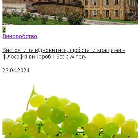
2
Виноробство
Вистояти та відновитися, щоб стати кращими –
філософія виноробні Stoic Winery
23.04.2024