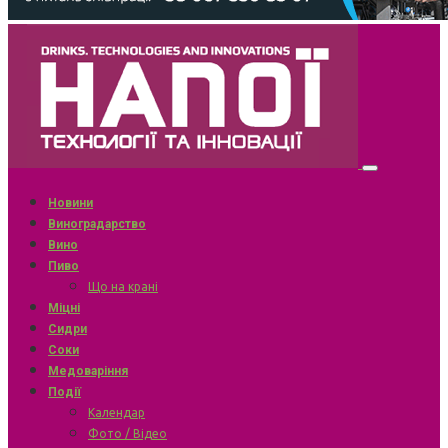
Новини
Виноградарство
Вино
Пиво
Що на крані
Міцні
Сидри
Соки
Медоваріння
Події
Календар
Фото / Відео