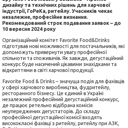
дизайну та технічних рішень для харчової
індустрії, ГоРеКа, ритейлу. Учасників чекає
незалежне, професійне визнання.
Рекомендований строк подавання заявок – до
10 вересня 2024 року
Організаційний комітет Favorite Food&Drinks
підготував нові можливості для постачальників, які
допоможуть привернути увагу професійної
спільноти та споживачів. Як завжди, дегустаційний
конкурс буде насичений цікавими знахідками та
відкриттями в світі харчової продукції.
Favorite Food & Drinks – значуща подія для фахівців
у сфері харчового виробництва, фудритейлу,
ресторанного бізнесу. Це єдиний в Україні
незалежний професійний дегустаційний конкурс,
де працює ретельно відібрана комісія
неупереджених дегустаторів. До складу
професійної дегустаційної комісії входять
висококласні фахівці з ритейлу, ритейлу при АЗК,