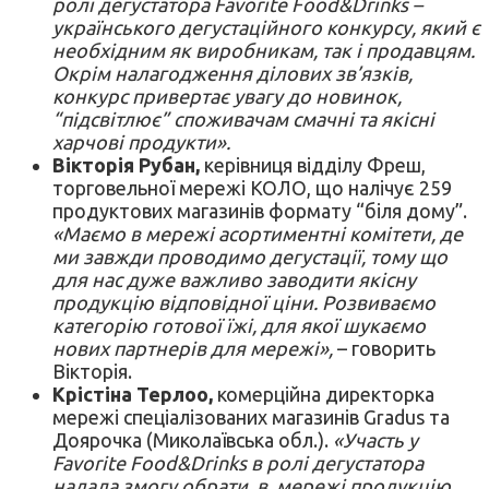
ролі дегустатора Favorite Food&Drinks –
українського дегустаційного конкурсу, який є
необхідним як виробникам, так і продавцям.
Окрім налагодження ділових зв’язків,
конкурс привертає увагу до новинок,
“підсвітлює” споживачам смачні та якісні
харчові продукти».
Вікторія Рубан,
керівниця відділу Фреш,
торговельної мережі КОЛО, що налічує 259
продуктових магазинів формату “біля дому”.
«Маємо в мережі асортиментні комітети, де
ми завжди проводимо дегустації, тому що
для нас дуже важливо заводити якісну
продукцію відповідної ціни. Розвиваємо
категорію готової їжі, для якої шукаємо
нових партнерів для мережі»,
– говорить
Вікторія.
Крістіна Терлоо,
комерційна директорка
мережі спеціалізованих магазинів Gradus та
Доярочка (Миколаївська обл.).
«Участь у
Favorite Food&Drinks в ролі дегустатора
надала змогу обрати в мережі продукцію