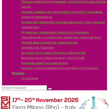
Міжнародний Форум пивоварів, дистиляторів і виробників
напоїв
Успішне садівництво і переробка: технології та інновації.
Вчимося перемагати!
Ягідництво і переробка в умовах воєнного стану: вчимося
перемагати!
Ягідництво і переробка: технології та інновації
Овочівництво та ягідництво: відкритий і закритий ґрунт
Успішне виноградарство і виноробство
Винний клуб «Галерея»
Від землі до готового продукту (зерняткові)
Від землі до готового продукту (кісточкові)
Всеукраїнський горіховий форум
Конгрес із заморожування та холодної логістики ягід
Журнали
Усі журнали