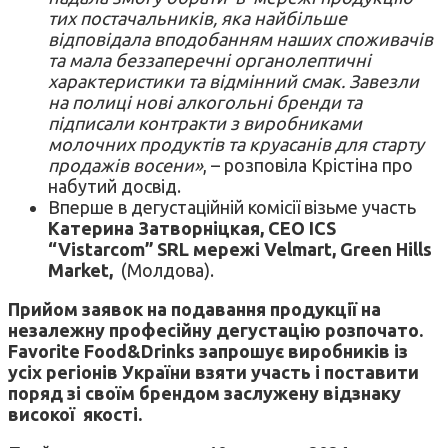
тих постачальників, яка найбільше
відповідала вподобанням наших споживачів
та мала беззаперечні органолептичні
характеристики та відмінний смак. Завезли
на полиці нові алкогольні бренди та
підписали контракти з виробниками
молочних продуктів та круасанів для старту
продажів восени»
, – розповіла Крістіна про
набутий досвід.
Вперше в дегустаційній комісії візьме участь
Катерина Затворніцкая, CEO ICS
“Vistarcom” SRL мережі Velmart, Green Hills
Market,
(Молдова).
Прийом заявок на подавання продукції на
незалежну професійну дегустацію розпочато.
Favorite Food&Drinks запрошує виробників із
усіх регіонів України взяти участь і поставити
поряд зі своїм брендом заслужену відзнаку
високої якості.