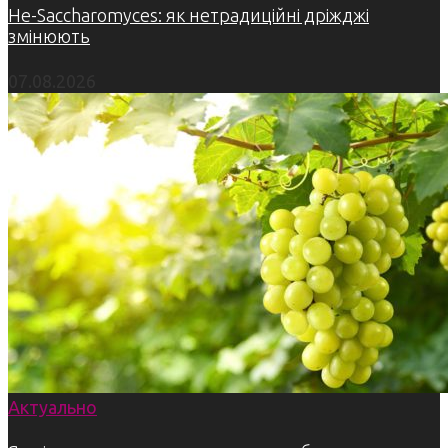
Не-Saccharomyces: як нетрадиційні дріжджі
змінюють
07.08.2026
Актуально