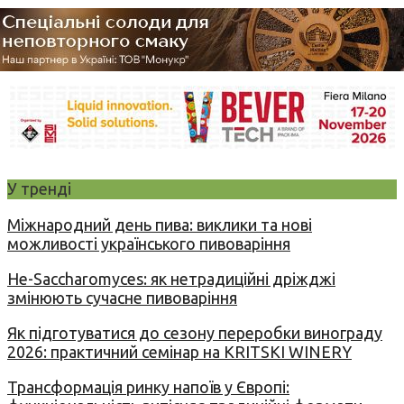
У тренді
Міжнародний день пива: виклики та нові
можливості українського пивоваріння
Не-Saccharomyces: як нетрадиційні дріжджі
змінюють сучасне пивоваріння
Як підготуватися до сезону переробки винограду
2026: практичний семінар на KRITSKI WINERY
Трансформація ринку напоїв у Європі: