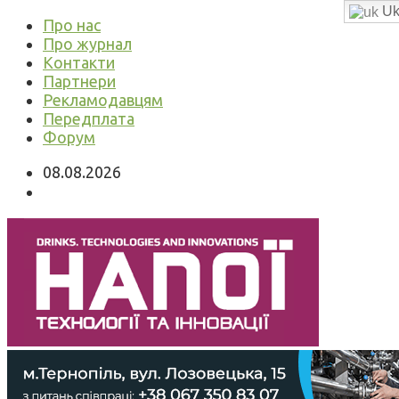
Uk
Про нас
Про журнал
Контакти
Партнери
Рекламодавцям
Передплата
Форум
08.08.2026