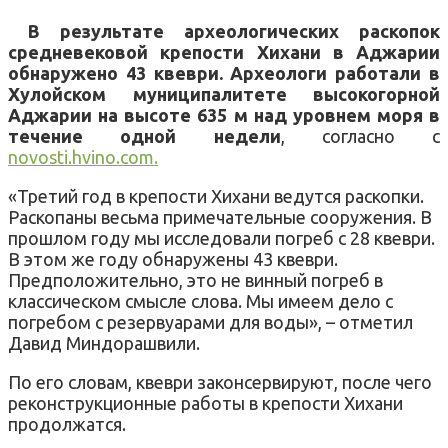
В результате археологических раскопок
средневековой крепости Хихани в Аджарии
обнаружено 43 квеври. Археологи работали в
Хулойском муниципалитете высокогорной
Аджарии на высоте 635 м над уровнем моря в
течение одной недели
, согласно с
novosti.hvino.com.
«Третий год в крепости Хихани ведутся раскопки.
Раскопаны весьма примечательные сооружения. В
прошлом году мы исследовали погреб с 28 квеври.
В этом же году обнаружены 43 квеври.
Предположительно, это не винный погреб в
классическом смысле слова. Мы имеем дело с
погребом с резервуарами для воды», – отметил
Давид Миндорашвили.
По его словам, квеври законсервируют, после чего
реконструкционные работы в крепости Хихани
продолжатся.