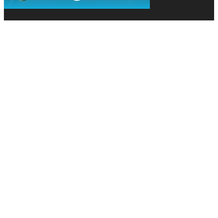
© 2013-2026 Засновники: Конєва К.В., Ящук Н.І.
Назва, концепція та дизайн проєктів медіагрупи
«Технології та Інновації» охороняється Законом
«Про авторське право». Редакція не відповідає за
тексти рекламних оголошень. Думка редакції
може не збігатися з точками зору авторів
публікацій. Передрук – з письмового дозволу
авторів проєкту.