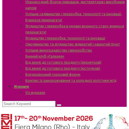
Міжнародний Форум пивоварів, дистиляторів і виробників
напоїв
Успішне садівництво і переробка: технології та інновації.
Вчимося перемагати!
Ягідництво і переробка в умовах воєнного стану: вчимося
перемагати!
Ягідництво і переробка: технології та інновації
Овочівництво та ягідництво: відкритий і закритий ґрунт
Успішне виноградарство і виноробство
Винний клуб «Галерея»
Від землі до готового продукту (зерняткові)
Від землі до готового продукту (кісточкові)
Всеукраїнський горіховий форум
Конгрес із заморожування та холодної логістики ягід
Журнали
Усі журнали