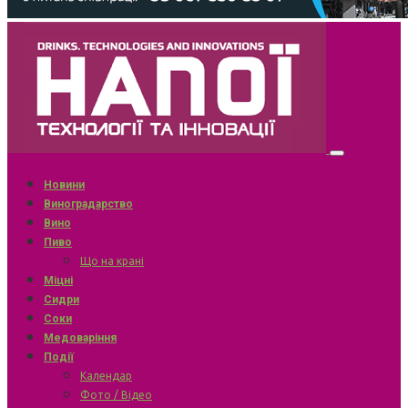
Новини
Виноградарство
Вино
Пиво
Що на крані
Міцні
Сидри
Соки
Медоваріння
Події
Календар
Фото / Відео