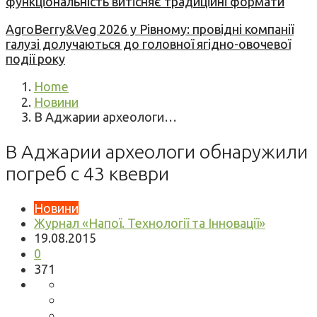
функціональність витісняє традиційні формати
AgroBerry&Veg 2026 у Рівному: провідні компанії
галузі долучаються до головної ягідно-овочевої
події року
Home
Новини
В Аджарии археологи…
В Аджарии археологи обнаружили
погреб с 43 квеври
Новини
Журнал «Напої. Технології та Інновації»
19.08.2015
0
371