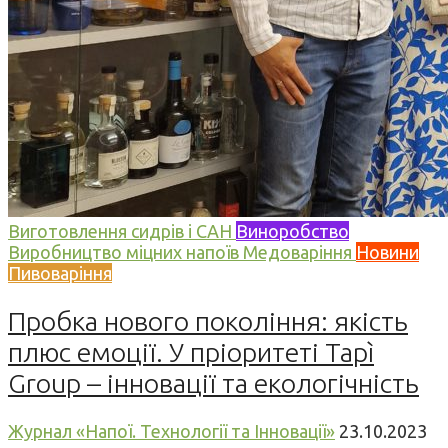
Виготовлення сидрів і САН
Виноробство
Виробництво міцних напоїв
Медоваріння
Новини
Пивоваріння
Пробка нового покоління: якість
плюс емоції. У пріоритеті Tapì
Group – інновації та екологічність
Журнал «Напої. Технології та Інновації»
23.10.2023