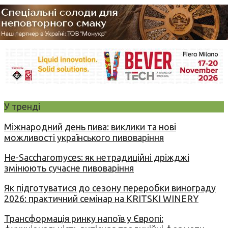
У тренді
Міжнародний день пива: виклики та нові
можливості українського пивоваріння
Не-Saccharomyces: як нетрадиційні дріжджі
змінюють сучасне пивоваріння
Як підготуватися до сезону переробки винограду
2026: практичний семінар на KRITSKI WINERY
Трансформація ринку напоїв у Європі: