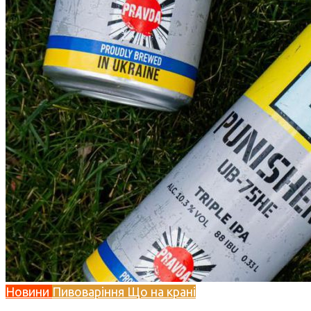
Новини
Пивоваріння
Що на крані