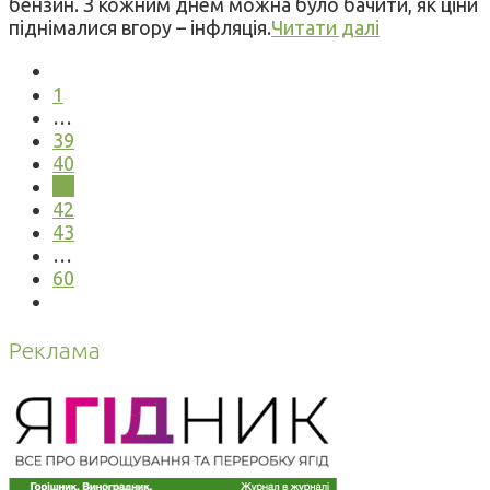
бензин. З кожним днем можна було бачити, як ціни
піднімалися вгору – інфляція.
Читати далі
1
…
39
40
41
42
43
…
60
Реклама