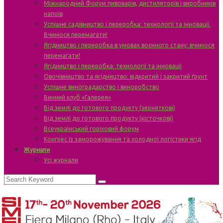
Міжнародний Форум пивоварів, дистиляторів і виробників
напоїв
Успішне садівництво і переробка: технології та інновації.
Вчимося перемагати!
Ягідництво і переробка в умовах воєнного стану: вчимося
перемагати!
Ягідництво і переробка: технології та інновації
Овочівництво та ягідництво: відкритий і закритий ґрунт
Успішне виноградарство і виноробство
Винний клуб «Галерея»
Від землі до готового продукту (зерняткові)
Від землі до готового продукту (кісточкові)
Всеукраїнський горіховий форум
Конгрес із заморожування та холодної логістики ягід
Журнали
Усі журнали