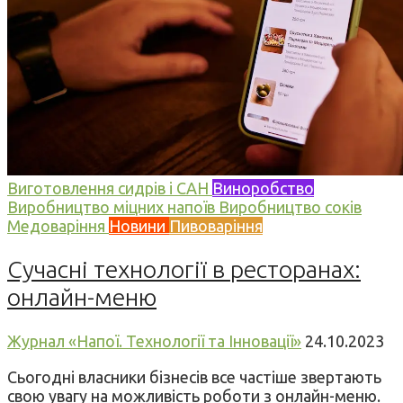
Виготовлення сидрів і САН
Виноробство
Виробництво міцних напоїв
Виробництво соків
Медоваріння
Новини
Пивоваріння
Сучасні технології в ресторанах:
онлайн-меню
Журнал «Напої. Технології та Інновації»
24.10.2023
Сьогодні власники бізнесів все частіше звертають
свою увагу на можливість роботи з онлайн-меню.