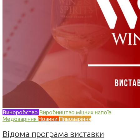
Виноробство
Виробництво міцних напоїв
Медоваріння
Новини
Пивоваріння
Відома програма виставки