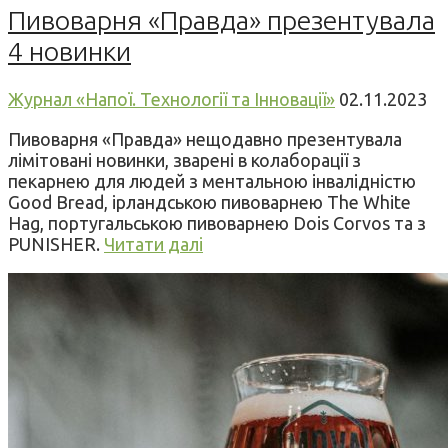
Пивоварня «Правда» презентувала
4 новинки
Журнал «Напої. Технології та Інновації»
02.11.2023
Пивоварня «Правда» нещодавно презентувала
лімітовані новинки, зварені в колаборації з
пекарнею для людей з ментальною інвалідністю
Good Bread, ірландською пивоварнею The White
Hag, португальською пивоварнею Dois Corvos та з
PUNISHER.
Читати далі