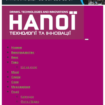
Новини
Виноградарство
Вино
Пиво
Що на крані
Міцні
Сидри
Соки
Медоваріння
Події
Календар
Фото / Відео