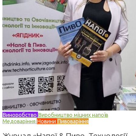
Виноробство
Виробництво міцних напоїв
Медоваріння
Новини
Пивоваріння
Журнал «Напої & Пиво. Технології