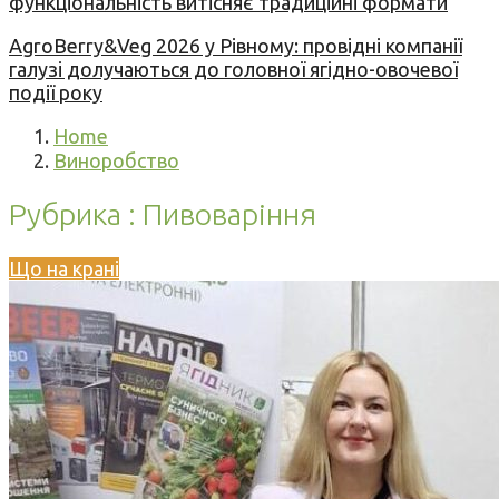
функціональність витісняє традиційні формати
AgroBerry&Veg 2026 у Рівному: провідні компанії
галузі долучаються до головної ягідно-овочевої
події року
Home
Виноробство
Рубрика : Пивоваріння
Що на крані