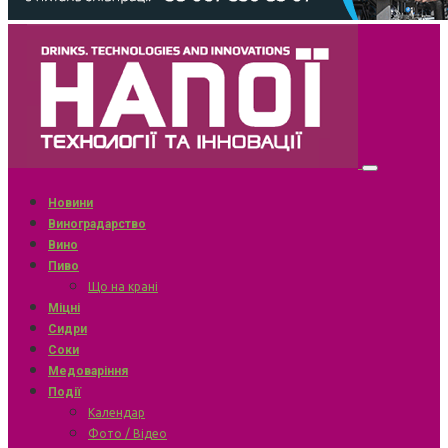
Новини
Виноградарство
Вино
Пиво
Що на крані
Міцні
Сидри
Соки
Медоваріння
Події
Календар
Фото / Відео