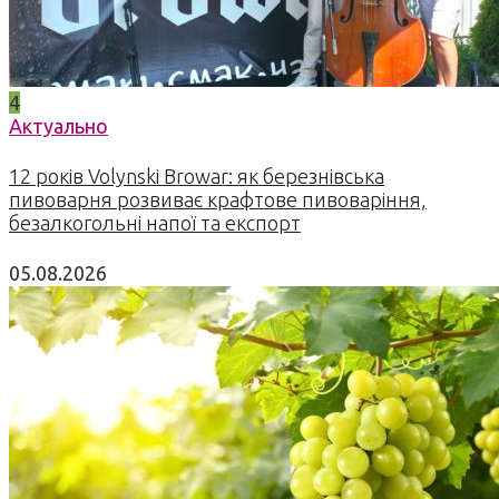
4
Актуально
12 років Volynski Browar: як березнівська
пивоварня розвиває крафтове пивоваріння,
безалкогольні напої та експорт
05.08.2026