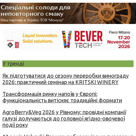
У тренді
Як підготуватися до сезону переробки винограду
2026: практичний семінар на KRITSKI WINERY
Трансформація ринку напоїв у Європі:
функціональність витісняє традиційні формати
AgroBerry&Veg 2026 у Рівному: провідні компанії
галузі долучаються до головної ягідно-овочевої
події року