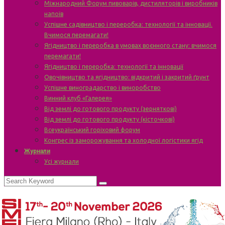
Міжнародний Форум пивоварів, дистиляторів і виробників
напоїв
Успішне садівництво і переробка: технології та інновації.
Вчимося перемагати!
Ягідництво і переробка в умовах воєнного стану: вчимося
перемагати!
Ягідництво і переробка: технології та інновації
Овочівництво та ягідництво: відкритий і закритий ґрунт
Успішне виноградарство і виноробство
Винний клуб «Галерея»
Від землі до готового продукту (зерняткові)
Від землі до готового продукту (кісточкові)
Всеукраїнський горіховий форум
Конгрес із заморожування та холодної логістики ягід
Журнали
Усі журнали