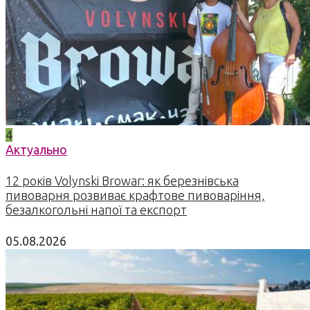
4
Актуально
12 років Volynski Browar: як березнівська
пивоварня розвиває крафтове пивоваріння,
безалкогольні напої та експорт
05.08.2026