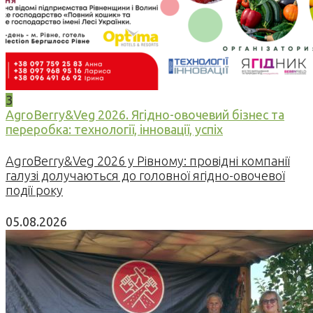
3
AgroBerry&Veg 2026. Ягідно-овочевий бізнес та
переробка: технології, інновації, успіх
AgroBerry&Veg 2026 у Рівному: провідні компанії
галузі долучаються до головної ягідно-овочевої
події року
05.08.2026