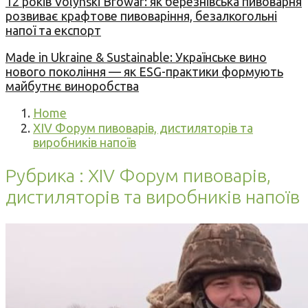
12 років Volynski Browar: як березнівська пивоварня
розвиває крафтове пивоваріння, безалкогольні
напої та експорт
Made in Ukraine & Sustainable: Українське вино
нового покоління — як ESG-практики формують
майбутнє виноробства
Home
XIV Форум пивоварів, дистиляторів та
виробників напоїв
Рубрика : XIV Форум пивоварів,
дистиляторів та виробників напоїв