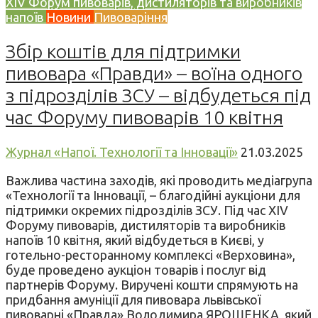
XIV Форум пивоварів, дистиляторів та виробників
напоїв
Новини
Пивоваріння
Збір коштів для підтримки
пивовара «Правди» – воїна одного
з підрозділів ЗСУ – відбудеться під
час Форуму пивоварів 10 квітня
Журнал «Напої. Технології та Інновації»
21.03.2025
Важлива частина заходів, які проводить медіагрупа
«Технології та Інновації, – благодійні аукціони для
підтримки окремих підрозділів ЗСУ. Під час XIV
Форуму пивоварів, дистиляторів та виробників
напоїв 10 квітня, який відбудеться в Києві, у
готельно-ресторанному комплексі «Верховина»,
буде проведено аукціон товарів і послуг від
партнерів Форуму. Виручені кошти спрямують на
придбання амуніції для пивовара львівської
пивоварні «Правда» Володимира ЯРОШЕНКА, який