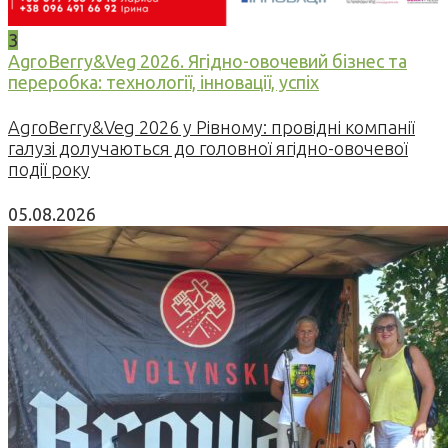
3
AgroBerry&Veg 2026. Ягідно-овочевий бізнес та
переробка: технології, інновації, успіх
AgroBerry&Veg 2026 у Рівному: провідні компанії
галузі долучаються до головної ягідно-овочевої
події року
05.08.2026