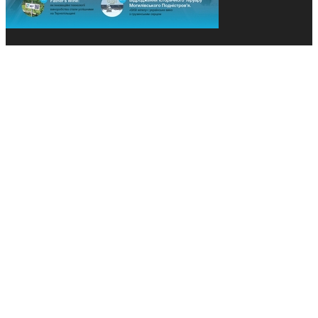
© 2013-2026 Засновники: Конєва К.В., Ящук Н.І.
Назва, концепція та дизайн проєктів медіагрупи
«Технології та Інновації» охороняється Законом
«Про авторське право». Редакція не відповідає за
тексти рекламних оголошень. Думка редакції
може не збігатися з точками зору авторів
публікацій. Передрук – з письмового дозволу
авторів проєкту.