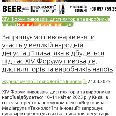
XIV Форум пивоварів, дистиляторів та виробників
напоїв
Новини
Пивоваріння
Події
Запрошуємо пивоварів взяти
участь у великій народній
дегустації пива, яка відбудеться
під час XIV Форуму пивоварів,
дистиляторів та виробників напоїв
Журнал «Напої. Технології та Інновації»
21.03.2025
XIV Форум пивоварів, дистиляторів та виробників
напоїв відбудеться 10–11 квітня 2025 р. у Києві, в
готельно-ресторанному комплексі «Верховина».
Медіагрупа «Технології та Інновації» запрошує
пивоварів презентувати своє пиво для дегустації.