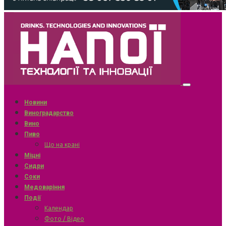
Новини
Виноградарство
Вино
Пиво
Що на крані
Міцні
Сидри
Соки
Медоваріння
Події
Календар
Фото / Відео