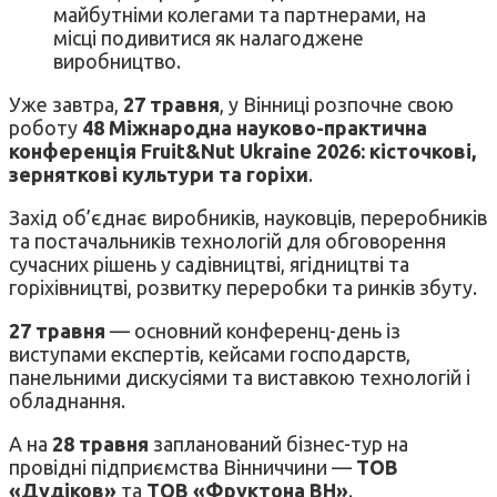
майбутніми колегами та партнерами, на
місці подивитися як налагоджене
виробництво.
Уже завтра,
27 травня
, у Вінниці розпочне свою
роботу
48 Міжнародна науково-практична
конференція Fruit&Nut Ukraine 2026: кісточкові,
зерняткові культури та горіхи
.
Захід об’єднає виробників, науковців, переробників
та постачальників технологій для обговорення
сучасних рішень у садівництві, ягідництві та
горіхівництві, розвитку переробки та ринків збуту.
27 травня
— основний конференц-день із
виступами експертів, кейсами господарств,
панельними дискусіями та виставкою технологій і
обладнання.
А на
28 травня
запланований бізнес-тур на
провідні підприємства Вінниччини —
ТОВ
«Дудіков»
та
ТОВ «Фруктона ВН»
.