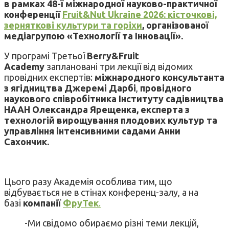
в
рамках 48-ї міжнародної науково-практичної
конференції
Fruit&Nut Ukraine 2026: кісточкові,
зерняткові культури та горіхи
, організованої
медіагрупою «Технології та Інновації».
У програмі Третьої
Berry&Fruit
Academy
заплановані три лекції від відомих
провідних експертів:
міжнародного консультанта
з ягідництва Джеремі Дарбі
,
провідного
наукового співробітника Інституту садівництва
НААН Олександра Ярещенка, експерта з
технологій вирощування плодових культур та
управління інтенсивними садами Анни
Сахончик.
Цього разу Академія особлива тим, що
відбувається не в стінах конференц-залу, а на
базі
компанії
ФруТек
.
-Ми свідомо обираємо різні теми лекцій,