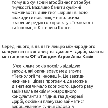
тому що сучасний агробізнес потребує
гнучкості. Важливо бачити суміжні
можливості, дивитися ширше і вчасно
знаходити нові ніші, – наголосила
головний редактор проєкту «Технології
та Інновації» Катерина Конєва.
Серед іншого, відвідати лекцію міжнародного
консультанта з ягідництва Джеремі Дарбі, мала на
меті агроном
ФГ «Тандем Агро
»
Анна Казік
.
-Уже кілька років поспіль відвідую
заходи, які організовує медіагрупа
«Технології та Інновації». Це завжди
насичена і цікава програми, де можна
дізнатися чимало корисного. Цього разу
зацікавила лекція міжнародного
консультанта з ягідництва Джеремі
Дарбі, оскільки плануємо займатися
вирощуванням суниці садової у