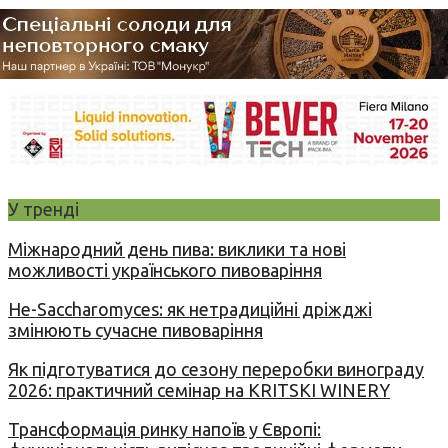
У тренді
Міжнародний день пива: виклики та нові
можливості українського пивоваріння
Не-Saccharomyces: як нетрадиційні дріжджі
змінюють сучасне пивоваріння
Як підготуватися до сезону переробки винограду
2026: практичний семінар на KRITSKI WINERY
Трансформація ринку напоїв у Європі: