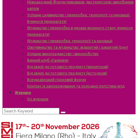
Міжнародний Форум пивоварів, дистиляторів і виробників
напоїв
Успішне садівництво і переробка: технології та інновації.
Вчимося перемагати!
Ягідництво і переробка в умовах воєнного стану: вчимося
перемагати!
Ягідництво і переробка: технології та інновації
Овочівництво та ягідництво: відкритий і закритий ґрунт
Успішне виноградарство і виноробство
Винний клуб «Галерея»
Від землі до готового продукту (зерняткові)
Від землі до готового продукту (кісточкові)
Всеукраїнський горіховий форум
Конгрес із заморожування та холодної логістики ягід
Журнали
Усі журнали