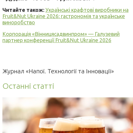
Читайте також:
Українські крафтові виробники на
Fruit&Nut Ukraine 2026: гастрономія та українське
виноробство
Корпорація «Вінницясадвинпром» — Галузевий
партнер конференції Fruit&Nut Ukraine 2026
Журнал «Напої. Технології та Інновації»
Останні статті