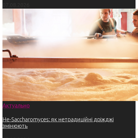
07.08.2026
Актуально
Не-Saccharomyces: як нетрадиційні дріжджі
змінюють