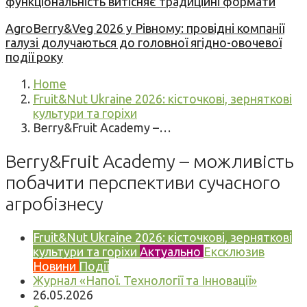
функціональність витісняє традиційні формати
AgroBerry&Veg 2026 у Рівному: провідні компанії
галузі долучаються до головної ягідно-овочевої
події року
Home
Fruit&Nut Ukraine 2026: кісточкові, зерняткові
культури та горіхи
Berry&Fruit Academy –…
Berry&Fruit Academy – можливість
побачити перспективи сучасного
агробізнесу
Fruit&Nut Ukraine 2026: кісточкові, зерняткові
культури та горіхи
Актуально
Ексклюзив
Новини
Події
Журнал «Напої. Технології та Інновації»
26.05.2026