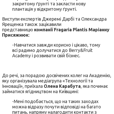
закритому ґрунті та закласти нову
плантація у відкритому ґрунті.
Виступи експертів Джеремі Дарбі та Олександра
Ярещенка також зацікавили
представницю
компанії Fragaria Plantis
Маріанну
Присяжнюк
:
-Навчатися завжди корисно і цікаво, тому
всі радимо долучатися до Berry&Fruit
Academy і розвивати свій бізнес.
До речі, за порадою досвічених колег на Академію,
яку організувала медіагрупа «Технології та
Інновації», приїхала
Олена Карабута
, яка починає
займатися ягідництвом на Київщині:
-Мені подобається, що на таких заходах
можна відразу почути відповіді на багато
питань, напряму налагодити контакти з