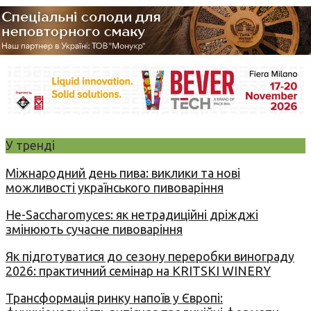
У тренді
Міжнародний день пива: виклики та нові
можливості українського пивоваріння
Не-Saccharomyces: як нетрадиційні дріжджі
змінюють сучасне пивоваріння
Як підготуватися до сезону переробки винограду
2026: практичний семінар на KRITSKI WINERY
Трансформація ринку напоїв у Європі: