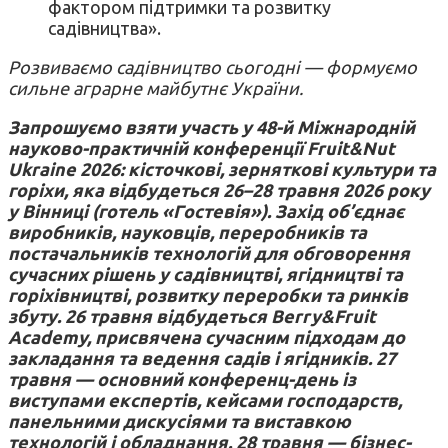
фактором підтримки та розвитку
садівництва».
Розвиваємо садівництво сьогодні — формуємо
сильне аграрне майбутнє України.
Запрошуємо взяти участь у 48-й Міжнародній
науково-практичній конференції Fruit&Nut
Ukraine 2026: кісточкові, зерняткові культури та
горіхи, яка відбудеться 26–28 травня 2026 року
у Вінниці (готель «Гостевія»). Захід об’єднає
виробників, науковців, переробників та
постачальників технологій для обговорення
сучасних рішень у садівництві, ягідництві та
горіхівництві, розвитку переробки та ринків
збуту. 26 травня відбудеться Berry&Fruit
Academy, присвячена сучасним підходам до
закладання та ведення садів і ягідників. 27
травня — основний конференц-день із
виступами експертів, кейсами господарств,
панельними дискусіями та виставкою
технологій і обладнання. 28 травня — бізнес-