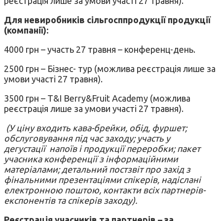
реєстрація лише за умови участі 27 травня).
Для невиробників сільгосппродукції продукції
(компанії):
4000 грн – участь 27 травня – конференц-день.
2500 грн – Бізнес- тур (можлива реєстрація лише за
умови участі 27 травня).
3500 грн – T&I Berry&Fruit Academy (можлива
реєстрація лише за умови участі 27 травня).
(У ціну входить кава-брейки, обід, фуршет;
обслуговування під час заходу; участь у
дегустації напоїв і продукції переробки; пакет
учасника конференції з інформаційними
матеріалами; детальний постзвіт про захід з
фінальними презентаціями спікерів, надіслані
електронною поштою, контакти всіх партнерів-
експонентів та спікерів заходу).
Реєстрація учасників та партнерів – за