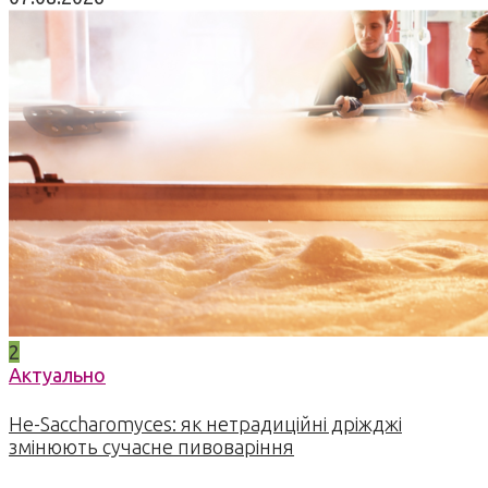
2
Актуально
Не-Saccharomyces: як нетрадиційні дріжджі
змінюють сучасне пивоваріння