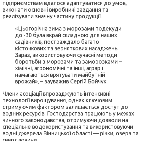
підприємствам вдалося адаптуватися до умов,
виконати основні виробничі завдання та
реалізувати значну частину продукції.
«Цьогорічна зима з морозами подекуди
до -30 була вкрай складною для наших
садівників, постраждало багато
кісточкових та зерняткових насаджень.
Зараз, використовуючи сучасні методи
боротьби з морозами та заморозками –
хімічні, агрономічні та інші, аграрії
намагаються врятувати майбутній
врожай», – зауважив Сергій Бойчук.
Члени асоціації впроваджують інтенсивні
технології вирощування, однак ключовим
стримуючим фактором залишається доступ до
водних ресурсів. Господарства працюють у межах
чинного законодавства, отримуючи дозволи на
спеціальне водокористування та використовуючи
водні джерела Вінницької області — річки, озера та
свердловини.