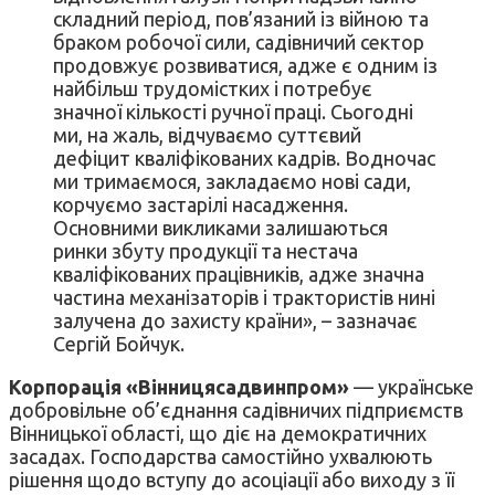
складний період, пов’язаний із війною та
браком робочої сили, садівничий сектор
продовжує розвиватися, адже є одним із
найбільш трудомістких і потребує
значної кількості ручної праці. Сьогодні
ми, на жаль, відчуваємо суттєвий
дефіцит кваліфікованих кадрів. Водночас
ми тримаємося, закладаємо нові сади,
корчуємо застарілі насадження.
Основними викликами залишаються
ринки збуту продукції та нестача
кваліфікованих працівників, адже значна
частина механізаторів і трактористів нині
залучена до захисту країни», – зазначає
Сергій Бойчук.
Корпорація «Вінницясадвинпром»
— українське
добровільне об’єднання садівничих підприємств
Вінницької області, що діє на демократичних
засадах. Господарства самостійно ухвалюють
рішення щодо вступу до асоціації або виходу з її