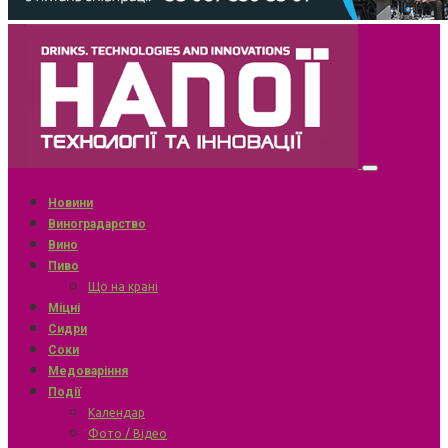
Новини
Виноградарство
Вино
Пиво
Що на крані
Міцні
Сидри
Соки
Медоваріння
Події
Календар
Фото / Відео