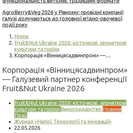
функціональність витісняє традиційні формати
AgroBerry&Veg 2026 у Рівному: провідні компанії
галузі долучаються до головної ягідно-овочевої
події року
Home
Fruit&Nut Ukraine 2026: кісточкові, зерняткові
культури та горіхи
Корпорація «Вінницясадвинпром» —…
Корпорація «Вінницясадвинпром»
— Галузевий партнер конференції
Fruit&Nut Ukraine 2026
Fruit&Nut Ukraine 2026: кісточкові, зерняткові
культури та горіхи
Виноградарство
Новини
Події
Журнал «Напої. Технології та Інновації»
22.05.2026