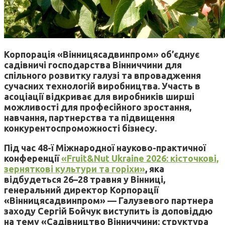
Корпорація «Вінницясадвинпром» об’єднує
садівничі господарства Вінниччини для
спільного розвитку галузі та впровадження
сучасних технологій виробництва. Участь в
асоціації відкриває для виробників ширші
можливості для професійного зростання,
навчання, партнерства та підвищення
конкурентоспроможності бізнесу.
Під час 48-ї Міжнародної науково-практичної
конференції
«Fruit&Nut Ukraine 2026: кісточкові,
зерняткові культури та горіхи»
, яка
відбудеться 26–28 травня у Вінниці,
генеральний директор Корпорації
«Вінницясадвинпром» — Галузевого партнера
заходу Сергій Бойчук виступить із доповіддю
на тему «Садівництво Вінниччини: структура