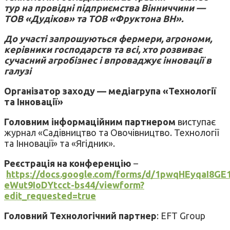
тур на провідні підприємства Вінниччини —
ТОВ «Дудіков» та ТОВ «Фруктона ВН».
До участі запрошуються фермери, агрономи,
керівники господарств та всі, хто розвиває
сучасний агробізнес і впроваджує інновації в
галузі
Організатор заходу — медіагрупа «Технології
та Інновації»
Головним інформаційним партнером
виступає
журнал «Садівництво та Овочівництво. Технології
та Інновації» та «Ягідник».
Реєстрація на конференцію
–
https://docs.google.com/forms/d/1pwqHEyqaI8GE
eWut9IoDYtcct-bs44/viewform?
edit_requested=true
Головний Технологічний партнер
: EFT Group