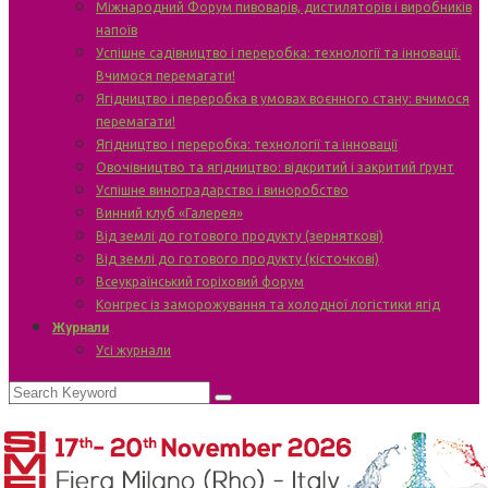
Міжнародний Форум пивоварів, дистиляторів і виробників
напоїв
Успішне садівництво і переробка: технології та інновації.
Вчимося перемагати!
Ягідництво і переробка в умовах воєнного стану: вчимося
перемагати!
Ягідництво і переробка: технології та інновації
Овочівництво та ягідництво: відкритий і закритий ґрунт
Успішне виноградарство і виноробство
Винний клуб «Галерея»
Від землі до готового продукту (зерняткові)
Від землі до готового продукту (кісточкові)
Всеукраїнський горіховий форум
Конгрес із заморожування та холодної логістики ягід
Журнали
Усі журнали