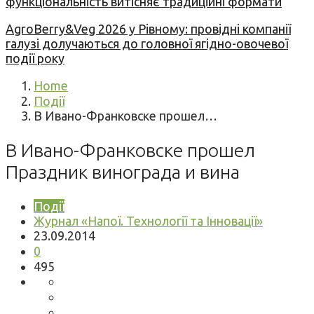
функціональність витісняє традиційні формати
AgroBerry&Veg 2026 у Рівному: провідні компанії
галузі долучаються до головної ягідно-овочевої
події року
Home
Події
В Ивано-Франковске прошел…
В Ивано-Франковске прошел
Праздник винограда и вина
Події
Журнал «Напої. Технології та Інновації»
23.09.2014
0
495