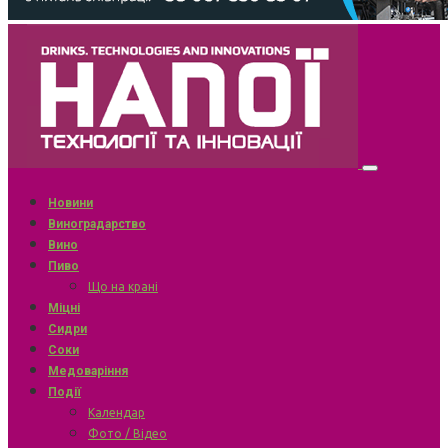
Новини
Виноградарство
Вино
Пиво
Що на крані
Міцні
Сидри
Соки
Медоваріння
Події
Календар
Фото / Відео