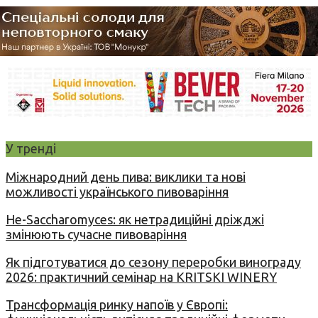
У тренді
Міжнародний день пива: виклики та нові
можливості українського пивоваріння
Не-Saccharomyces: як нетрадиційні дріжджі
змінюють сучасне пивоваріння
Як підготуватися до сезону переробки винограду
2026: практичний семінар на KRITSKI WINERY
Трансформація ринку напоїв у Європі: