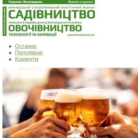
Останнє
Популярне
Коменти