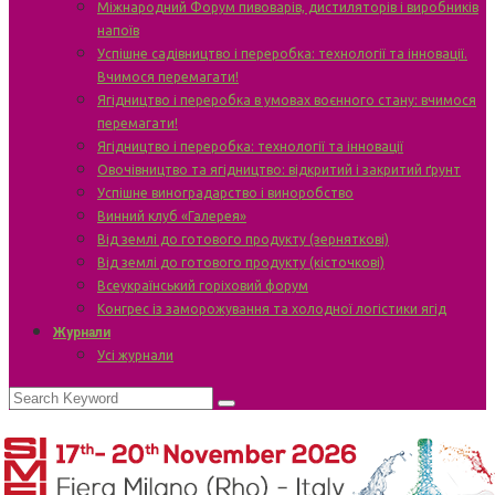
Міжнародний Форум пивоварів, дистиляторів і виробників
напоїв
Успішне садівництво і переробка: технології та інновації.
Вчимося перемагати!
Ягідництво і переробка в умовах воєнного стану: вчимося
перемагати!
Ягідництво і переробка: технології та інновації
Овочівництво та ягідництво: відкритий і закритий ґрунт
Успішне виноградарство і виноробство
Винний клуб «Галерея»
Від землі до готового продукту (зерняткові)
Від землі до готового продукту (кісточкові)
Всеукраїнський горіховий форум
Конгрес із заморожування та холодної логістики ягід
Журнали
Усі журнали