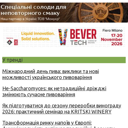
У тренді
Міжнародний день пива: виклики та нові
можливості українського пивоваріння
Не-Saccharomyces: як нетрадиційні дріжджі
змінюють сучасне пивоваріння
Як підготуватися до сезону переробки винограду
2026: практичний семінар на KRITSKI WINERY
Трансформація ринку напоїв у Європі: