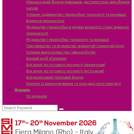
Міжнародний Форум пивоварів, дистиляторів і виробників
напоїв
Успішне садівництво і переробка: технології та інновації.
Вчимося перемагати!
Ягідництво і переробка в умовах воєнного стану: вчимося
перемагати!
Ягідництво і переробка: технології та інновації
Овочівництво та ягідництво: відкритий і закритий ґрунт
Успішне виноградарство і виноробство
Винний клуб «Галерея»
Від землі до готового продукту (зерняткові)
Від землі до готового продукту (кісточкові)
Всеукраїнський горіховий форум
Конгрес із заморожування та холодної логістики ягід
Журнали
Усі журнали