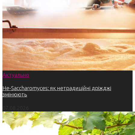
Актуально
Не-Saccharomyces: як нетрадиційні дріжджі
змінюють
07.08.2026