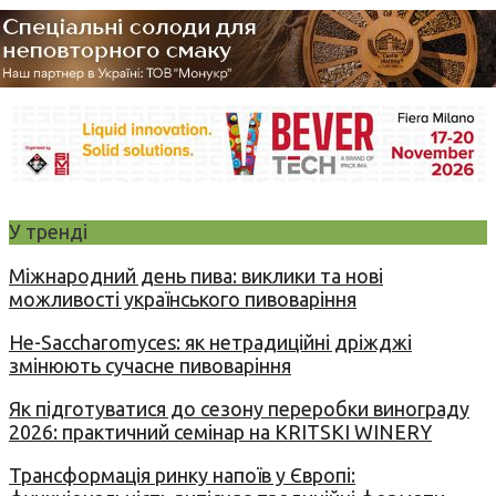
У тренді
Міжнародний день пива: виклики та нові
можливості українського пивоваріння
Не-Saccharomyces: як нетрадиційні дріжджі
змінюють сучасне пивоваріння
Як підготуватися до сезону переробки винограду
2026: практичний семінар на KRITSKI WINERY
Трансформація ринку напоїв у Європі: