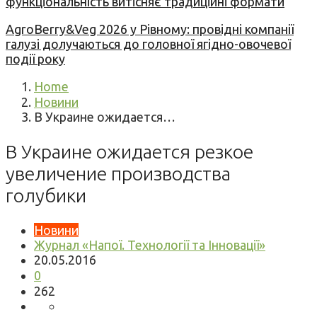
функціональність витісняє традиційні формати
AgroBerry&Veg 2026 у Рівному: провідні компанії
галузі долучаються до головної ягідно-овочевої
події року
Home
Новини
В Украине ожидается…
В Украине ожидается резкое
увеличение производства
голубики
Новини
Журнал «Напої. Технології та Інновації»
20.05.2016
0
262