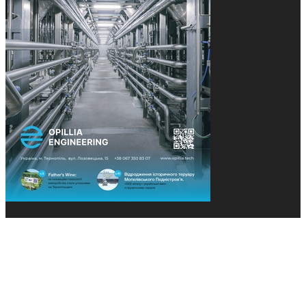
© 2013-2026 Засновники: Конєва К.В., Ящук Н.І.
Назва, концепція та дизайн проєктів медіагрупи
«Технології та Інновації» охороняється Законом
«Про авторське право». Редакція не відповідає за
тексти рекламних оголошень. Думка редакції