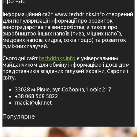
Про нас
Інформаційний сайт www.techdrinks.info створений
для популяризації інформації про розвиток
виноградарства та виноробства, а також про
виробництво інших напоїв (пива, міцних напоїв,
медових напоїв, сидрів, соків тощо) та розвиток
суміжних галузей.
Сьогодні сайт
techdrinks.info
є універсальним
майданчиком для обміну інформацією і досвідом
представників згаданих галузей України, Європи і
світу.
33028 м.Рівне, вул.Соборна,1 офіс 217
+38 068 568 5822
rnadia@ukr.net
Популярне