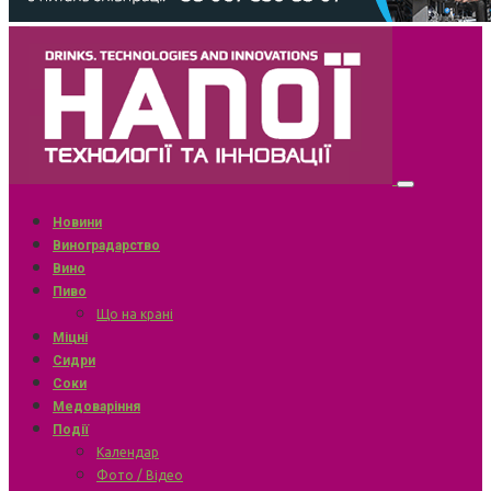
Новини
Виноградарство
Вино
Пиво
Що на крані
Міцні
Сидри
Соки
Медоваріння
Події
Календар
Фото / Відео