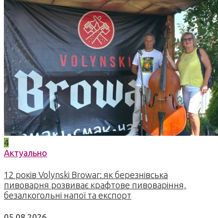
4
Актуально
12 років Volynski Browar: як березнівська
пивоварня розвиває крафтове пивоваріння,
безалкогольні напої та експорт
05.08.2026