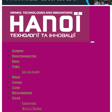
Новини
Виноградарство
Вино
Пиво
Що на крані
Міцні
Сидри
Соки
Медоваріння
Події
Календар
Фото / Відео