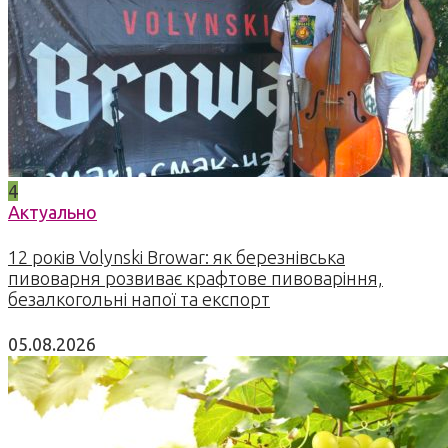
4
Актуально
12 років Volynski Browar: як березнівська
пивоварня розвиває крафтове пивоваріння,
безалкогольні напої та експорт
05.08.2026