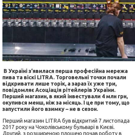
В Україні з’явилася перша професійна мережа
пива та віскі LITRA. Торговельні точки почали
відкривати лише торік, а зараз їх уже три,
повідомляє Асоціація рітейлерів України.
Перший магазин, в який інвестували 4 млн грн,
окупився менш, ніж за місяць. І це при тому, що
запустили його взимку – не в сезон.
Перший магазин LITRA був відкритий 7 листопада
2017 року на Чоколівському бульварі в Києві.
Другий, з розширеною площею почав роботу в