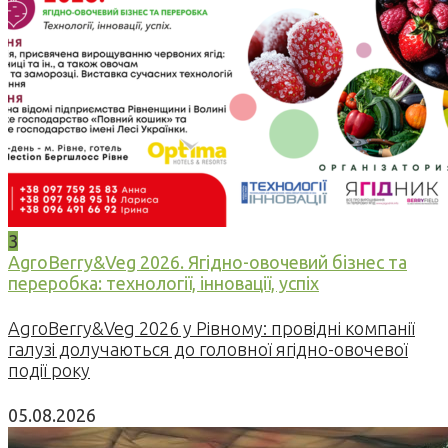
3
AgroBerry&Veg 2026. Ягідно-овочевий бізнес та
переробка: технології, інновації, успіх
AgroBerry&Veg 2026 у Рівному: провідні компанії
галузі долучаються до головної ягідно-овочевої
події року
05.08.2026