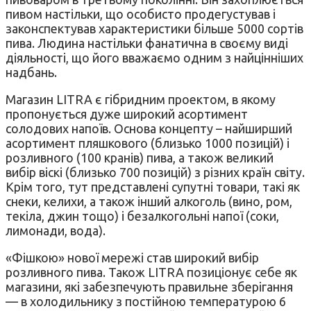
пивом настільки, що особисто продегустував і
законспектував характеристики більше 5000 сортів
пива. Людина настільки фанатична в своєму виді
діяльності, що його вважаємо одним з найцінніших
надбань.
Магазин LITRA є гібридним проектом, в якому
пропонується дуже широкий асортимент
солодових напоїв. Основа концепту – найширший
асортимент пляшкового (близько 1000 позицій) і
розливного (100 кранів) пива, а також великий
вибір віскі (близько 700 позицій) з різних країн світу.
Крім того, тут представлені супутні товари, такі як
снеки, келихи, а також інший алкоголь (вино, ром,
текіла, джин тощо) і безалкогольні напої (соки,
лимонади, вода).
«Фішкою» нової мережі став широкий вибір
розливного пива. Також LITRA позиціонує себе як
магазини, які забезпечують правильне зберігання
— в холодильнику з постійною температурою 6