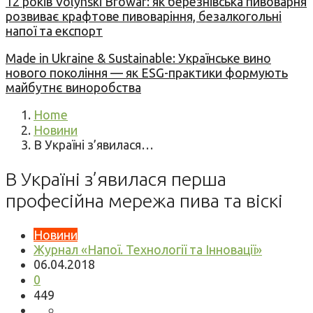
12 років Volynski Browar: як березнівська пивоварня
розвиває крафтове пивоваріння, безалкогольні
напої та експорт
Made in Ukraine & Sustainable: Українське вино
нового покоління — як ESG-практики формують
майбутнє виноробства
Home
Новини
В Україні з’явилася…
В Україні з’явилася перша
професійна мережа пива та віскі
Новини
Журнал «Напої. Технології та Інновації»
06.04.2018
0
449