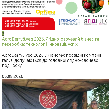
3
AgroBerry&Veg 2026. Ягідно-овочевий бізнес та
переробка: технології, інновації, успіх
AgroBerry&Veg 2026 у Рівному: провідні компанії
галузі долучаються до головної ягідно-овочевої
події року
05.08.2026