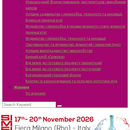
Міжнародний Форум пивоварів, дистиляторів і виробників
напоїв
Успішне садівництво і переробка: технології та інновації.
Вчимося перемагати!
Ягідництво і переробка в умовах воєнного стану: вчимося
перемагати!
Ягідництво і переробка: технології та інновації
Овочівництво та ягідництво: відкритий і закритий ґрунт
Успішне виноградарство і виноробство
Винний клуб «Галерея»
Від землі до готового продукту (зерняткові)
Від землі до готового продукту (кісточкові)
Всеукраїнський горіховий форум
Конгрес із заморожування та холодної логістики ягід
Журнали
Усі журнали