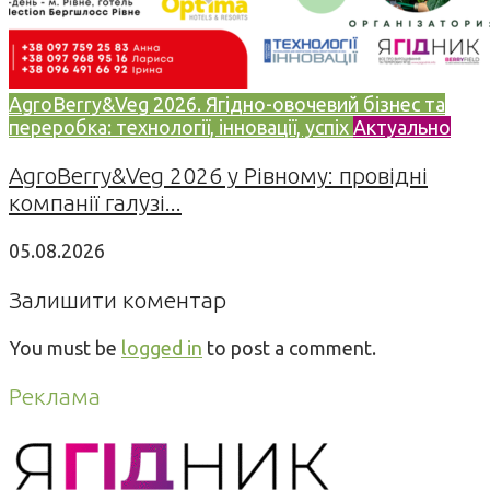
AgroBerry&Veg 2026. Ягідно-овочевий бізнес та
переробка: технології, інновації, успіх
Актуально
AgroBerry&Veg 2026 у Рівному: провідні
компанії галузі...
05.08.2026
Залишити коментар
You must be
logged in
to post a comment.
Реклама