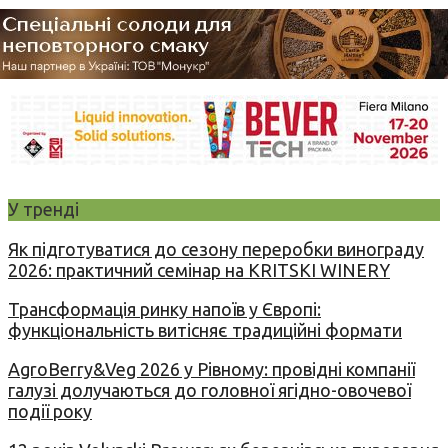
У тренді
Як підготуватися до сезону переробки винограду
2026: практичний семінар на KRITSKI WINERY
Трансформація ринку напоїв у Європі:
функціональність витісняє традиційні формати
AgroBerry&Veg 2026 у Рівному: провідні компанії
галузі долучаються до головної ягідно-овочевої
події року