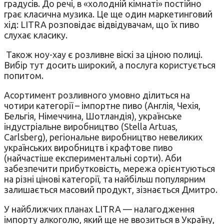
градусів. До речі, в «холодній кімнаті» постійно
грає класична музика. Це ще один маркетинговий
хід: LITRA розповідає відвідувачам, що їх пиво
слухає класику.
Також ноу-хау є розливне віскі за ціною полиці.
Вибір тут досить широкий, а послуга користується
попитом.
Асортимент розливного умовно ділиться на
чотири категорії – імпортне пиво (Англія, Чехія,
Бельгія, Німеччина, Шотландія), українське
індустріальне виробництво (Stella Artuas,
Carlsberg), регіональне виробництво невеликих
українських виробництв і крафтове пиво
(найчастіше експериментальні сорти). Аби
забезпечити прибутковість, мережа орієнтуються
на різні цінові категорії, та найбільш популярним
залишається масовий продукт, зізнається Дмитро.
У найближчих планах LITRA — налагодження
імпорту алкоголю, який ще не ввозиться в Україну,