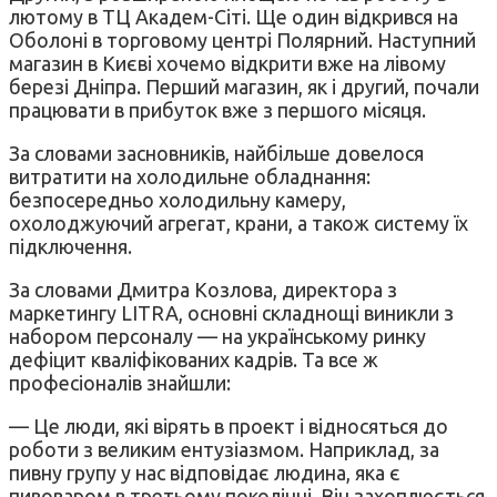
лютому в ТЦ Академ-Сіті. Ще один відкрився на
Оболоні в торговому центрі Полярний. Наступний
магазин в Києві хочемо відкрити вже на лівому
березі Дніпра. Перший магазин, як і другий, почали
працювати в прибуток вже з першого місяця.
За словами засновників, найбільше довелося
витратити на холодильне обладнання:
безпосередньо холодильну камеру,
охолоджуючий агрегат, крани, а також систему їх
підключення.
За словами Дмитра Козлова, директора з
маркетингу LITRA, основні складнощі виникли з
набором персоналу — на українському ринку
дефіцит кваліфікованих кадрів. Та все ж
професіоналів знайшли:
— Це люди, які вірять в проект і відносяться до
роботи з великим ентузіазмом. Наприклад, за
пивну групу у нас відповідає людина, яка є
пивоваром в третьому поколінні. Він захоплюється