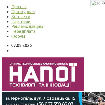
Uk
Про нас
Про журнал
Контакти
Партнери
Рекламодавцям
Передплата
Форум
07.08.2026