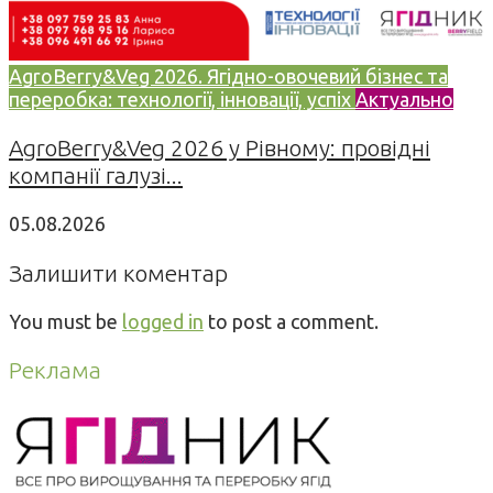
AgroBerry&Veg 2026. Ягідно-овочевий бізнес та
переробка: технології, інновації, успіх
Актуально
AgroBerry&Veg 2026 у Рівному: провідні
компанії галузі...
05.08.2026
Залишити коментар
You must be
logged in
to post a comment.
Реклама