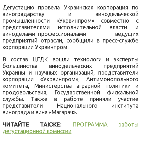
Дегустацию
провела
Украинская
корпорация
по
виноградарству
и
винодельческой
промышленности «
Укрвинпром» совместно
с
представителями
исполнительной
власти и
виноделами
–
профессионалами
ведущих
предприятий отрасли, сообщили в пресс-службе
корпорации Укрвинпром.
В состав
ЦГДК
вошли
технологи и
эксперты
большинства
винодельческих
предприятий
Украины
и
научных
организаций
,
представители
корпорации
«Укрвинпром»
,
Антимонопольного
комитета
,
Министерства
аграрной
политики
и
продовольствия
,
Государственной
фискальной
службы
.
Также в
работе приняли
участие
представители
Национального
института
винограда
и вина «
Магарач».
ЧИТАЙТЕ ТАКЖЕ:
ПРОГРАММА работы
дегустационной комиссии