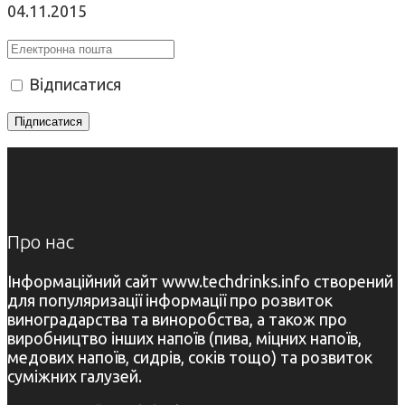
04.11.2015
Відписатися
Про нас
Інформаційний сайт www.techdrinks.info створений
для популяризації інформації про розвиток
виноградарства та виноробства, а також про
виробництво інших напоїв (пива, міцних напоїв,
медових напоїв, сидрів, соків тощо) та розвиток
суміжних галузей.