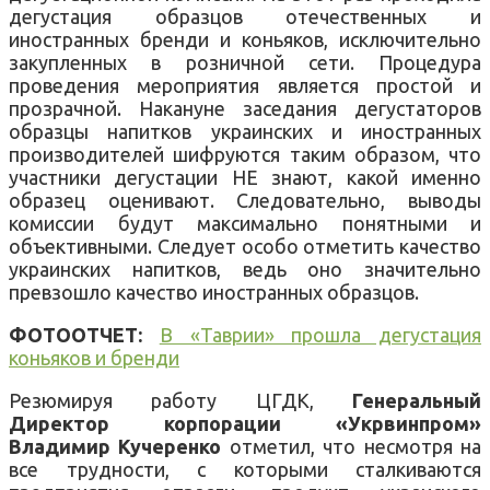
дегустация
образцов
отечественных
и
иностранных
бренди
и
коньяков
,
исключительно
закупленных в
розничной
сети
.
Процедура
проведения
мероприятия является
простой и
прозрачной
.
Накануне заседания
дегустаторов
образцы
напитков
украинских и иностранных
производителей
шифруются
таким
образом
,
что
участники
дегустации
НЕ
знают
,
какой именно
образец
оценивают
.
Следовательно,
выводы
комиссии будут
максимально
понятными
и
объективными
.
Следует особо
отметить
качество
украинских
напитков
,
ведь
оно значительно
превзошло
качество
иностранных
образцов
.
ФОТООТЧЕТ:
В «Таврии» прошла дегустация
коньяков и бренди
Р
езюмируя
работу
ЦГДК
,
Генеральный
Директор корпорации «Укрвинпром»
Владимир
Кучеренко
отметил,
что несмотря на
все
трудности
,
с которыми сталкиваются