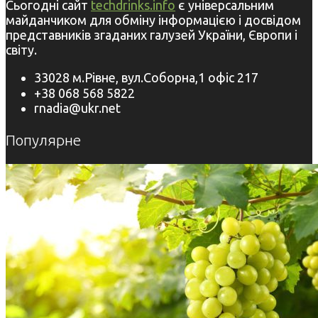
Сьогодні сайт
techdrinks.info
є універсальним
майданчиком для обміну інформацією і досвідом
представників згаданих галузей України, Європи і
світу.
33028 м.Рівне, вул.Соборна,1 офіс 217
+38 068 568 5822
rnadia@ukr.net
Популярне