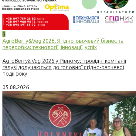
3
AgroBerry&Veg 2026. Ягідно-овочевий бізнес та
переробка: технології, інновації, успіх
AgroBerry&Veg 2026 у Рівному: провідні компанії
галузі долучаються до головної ягідно-овочевої
події року
05.08.2026