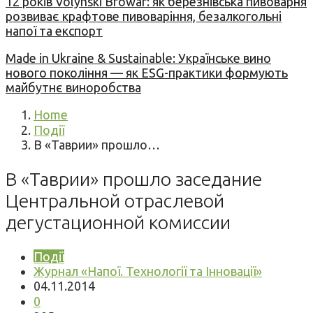
12 років Volynski Browar: як березнівська пивоварня
розвиває крафтове пивоваріння, безалкогольні
напої та експорт
Made in Ukraine & Sustainable: Українське вино
нового покоління — як ESG-практики формують
майбутнє виноробства
Home
Події
В «Таврии» прошло…
В «Таврии» прошло заседание
Центральной отраслевой
дегустационной комиссии
Події
Журнал «Напої. Технології та Інновації»
04.11.2014
0