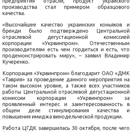
предприятия отрасли
,
продукт украиского
производства
стал
примером
образцового
качества
.
«
Высочайшее качество
украинских
коньяков
и
бренди
было подтверждено
Центральной
отраслевой
дегустационной
комиссией
корпорации
«Укрвинпром»
.
Отечественным
производителям
есть чем
гордиться
и есть, что
продемонстрировать миру
»
,
–
заявил
Владимир
Кучеренко.
Корпорация
«
Укрвинпром» благодарит
ОАО «
ДМК
«
Таврия
»
за проведение
данного
мероприятия
на
таком высоком уровне
,
а также всех
участников
работы
Центральной
отраслевой
дегустационной
комиссии
корпорации
«Укрвинпром»
за
проявленный
интерес и
заинтересованность
в
общем деле
стимулирования
качества
и
повышения
имиджа
винодельческой
продукции
.
Работа
ЦГДК
завершилась
30 октября
,
после
чего