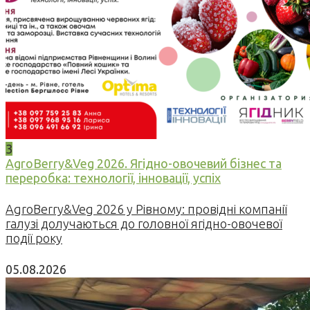
3
AgroBerry&Veg 2026. Ягідно-овочевий бізнес та
переробка: технології, інновації, успіх
AgroBerry&Veg 2026 у Рівному: провідні компанії
галузі долучаються до головної ягідно-овочевої
події року
05.08.2026