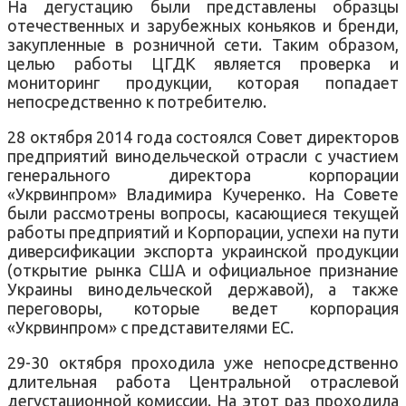
На
дегустацию
были
представлены
образцы
отечественных
и зарубежных
коньяков
и
бренди
,
закупленные
в
розничной
сети
.
Таким
образом
,
целью работы
ЦГДК
является проверка
и
мониторинг
продукции, которая
попадает
непосредственно к потребителю
.
2
8 октября 2014
года
состоялся Совет
директоров
предприятий
винодельческой отрасли
с участием
генерального
директора
корпорации
«
Укрвинпром» Владимира
Кучеренко
.
На Совете
были рассмотрены
вопросы, касающиеся
текущей
работы
предприятий
и
Корпорации
,
успехи
на
пути
диверсификации
экспорта
украинской
продукции
(открытие
рынка
США
и
официальное признание
Украины
винодельческой державой
),
а
также
переговоры,
которые
ведет
корпорация
«Укрвинпром»
с представителями
ЕС.
29-30 октября
проходила
уже
непосредственно
длительная работа
Центральной
отраслевой
дегустационной
комиссии.
На этот раз
проходила