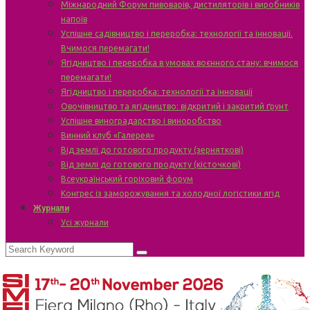
Міжнародний Форум пивоварів, дистиляторів і виробників
напоїв
Успішне садівництво і переробка: технології та інновації.
Вчимося перемагати!
Ягідництво і переробка в умовах воєнного стану: вчимося
перемагати!
Ягідництво і переробка: технології та інновації
Овочівництво та ягідництво: відкритий і закритий ґрунт
Успішне виноградарство і виноробство
Винний клуб «Галерея»
Від землі до готового продукту (зерняткові)
Від землі до готового продукту (кісточкові)
Всеукраїнський горіховий форум
Конгрес із заморожування та холодної логістики ягід
Журнали
Усі журнали