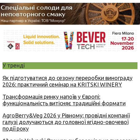
У тренді
Як підготуватися до сезону переробки винограду
2026: практичний семінар на KRITSKI WINERY
Трансформація ринку напоїв у Європі:
функціональність витісняє традиційні формати
AgroBerry&Veg 2026 у Рівному: провідні компанії
галузі долучаються до головної ягідно-овочевої
події року