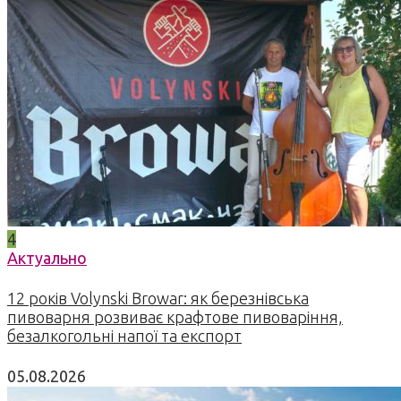
4
Актуально
12 років Volynski Browar: як березнівська
пивоварня розвиває крафтове пивоваріння,
безалкогольні напої та експорт
05.08.2026