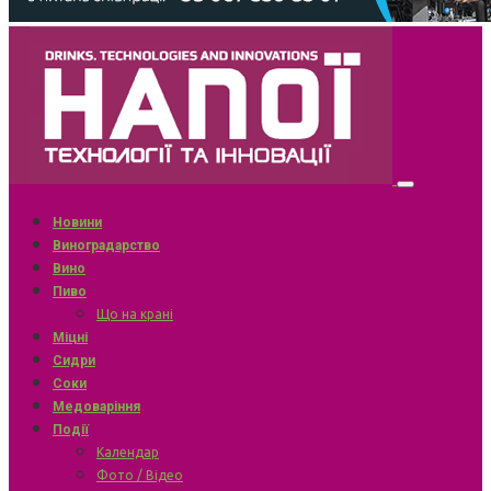
Новини
Виноградарство
Вино
Пиво
Що на крані
Міцні
Сидри
Соки
Медоваріння
Події
Календар
Фото / Відео