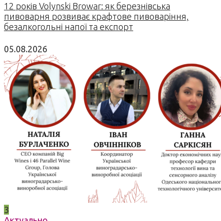
12 років Volynski Browar: як березнівська
пивоварня розвиває крафтове пивоваріння,
безалкогольні напої та експорт
05.08.2026
3
Актуально