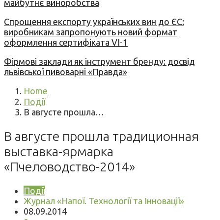
майбутнє виноробства
Спрощення експорту українських вин до ЄС:
виробникам запропонують новий формат
оформлення сертифіката VI-1
Фірмові заклади як інструмент бренду: досвід
львівської пивоварні «Правда»
Home
Події
В августе прошла…
В августе прошла традиционная
выставка-ярмарка
«Пчеловодство-2014»
Події
Журнал «Напої. Технології та Інновації»
08.09.2014