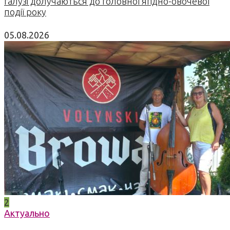
галузі долучаються до головної ягідно-овочевої
події року
05.08.2026
2
Актуально