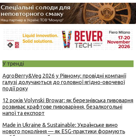
У тренді
AgroBerry&Veg 2026 у Рівному: провідні компанії
галузі долучаються до головної ягідно-овочевої
події року
12 років Volynski Browar: як березнівська пивоварня
розвиває крафтове пивоваріння, безалкогольні
напої та експорт
Made in Ukraine & Sustainable: Українське вино
нового покоління — як ESG-практики формують