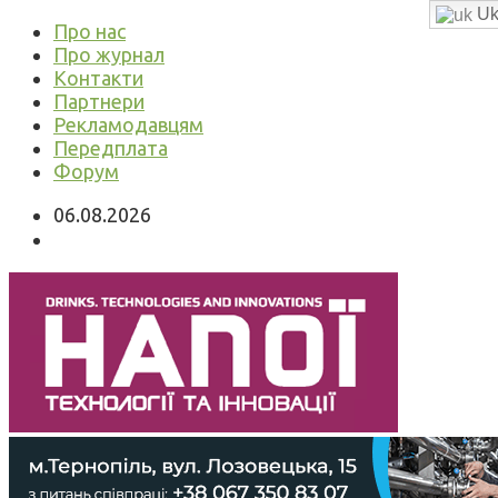
Uk
Про нас
Про журнал
Контакти
Партнери
Рекламодавцям
Передплата
Форум
06.08.2026