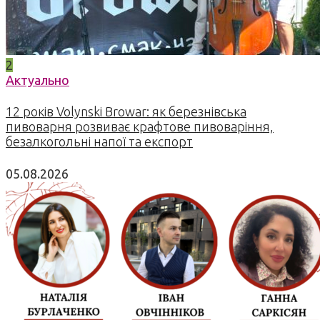
2
Актуально
12 років Volynski Browar: як березнівська
пивоварня розвиває крафтове пивоваріння,
безалкогольні напої та експорт
05.08.2026