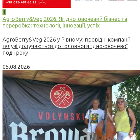
1
AgroBerry&Veg 2026. Ягідно-овочевий бізнес та
переробка: технології, інновації, успіх
AgroBerry&Veg 2026 у Рівному: провідні компанії
галузі долучаються до головної ягідно-овочевої
події року
05.08.2026