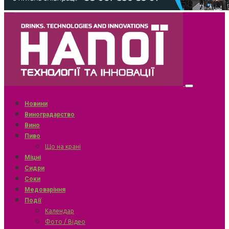
Новини
Виноградарство
Вино
Пиво
Що на крані
Міцні
Сидри
Соки
Медоваріння
Події
Календар
Фото / Відео