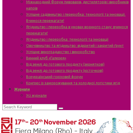
Міжнародний Форум пивоварів, дистиляторів і виробників
напоїв
Успішне садівництво і переробка: технології та інновації.
Вчимося перемагати!
Ягідництво і переробка в умовах воєнного стану: вчимося
перемагати!
Ягідництво і переробка: технології та інновації
Овочівництво та ягідництво: відкритий і закритий ґрунт
Успішне виноградарство і виноробство
Винний клуб «Галерея»
Від землі до готового продукту (зерняткові)
Від землі до готового продукту (кісточкові)
Всеукраїнський горіховий форум
Конгрес із заморожування та холодної логістики ягід
Журнали
Усі журнали