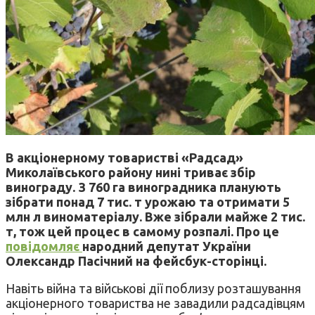
В акціонерному товаристві «Радсад»
Миколаївського району нині триває збір
винограду. З 760 га виноградника планують
зібрати понад 7 тис. т урожаю та отримати 5
млн л виноматеріалу. Вже зібрали майже 2 тис.
т, тож цей процес в самому розпалі. Про це
повідомляє
народний депутат України
Олександр Пасічний на фейсбук-сторінці.
Навіть війна та військові дії поблизу розташування
акціонерного товариства не завадили радсадівцям