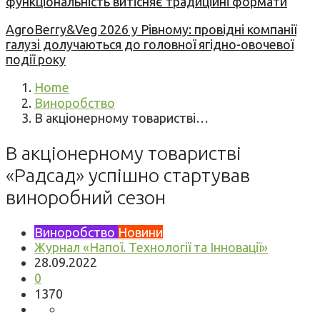
функціональність витісняє традиційні формати
AgroBerry&Veg 2026 у Рівному: провідні компанії
галузі долучаються до головної ягідно-овочевої
події року
Home
Виноробство
В акціонерному товаристві…
В акціонерному товаристві
«Радсад» успішно стартував
виноробний сезон
Виноробство
Новини
Журнал «Напої. Технології та Інновації»
28.09.2022
0
1370