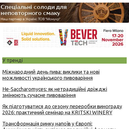
У тренді
Міжнародний день пива: виклики та нові
можливості українського пивоваріння
Не-Saccharomyces: як нетрадиційні дріжджі
змінюють сучасне пивоваріння
Як підготуватися до сезону переробки винограду
2026: практичний семінар на KRITSKI WINERY
Трансформація ринку напоїв у Європі: