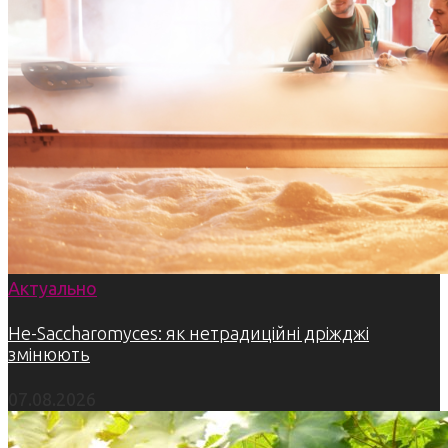
Актуально
Не-Saccharomyces: як нетрадиційні дріжджі
змінюють
07.08.2026