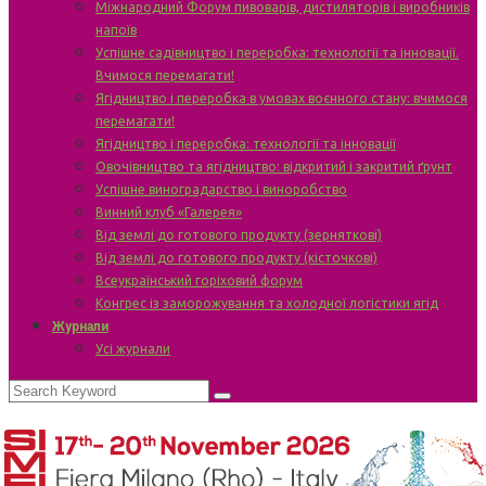
Міжнародний Форум пивоварів, дистиляторів і виробників
напоїв
Успішне садівництво і переробка: технології та інновації.
Вчимося перемагати!
Ягідництво і переробка в умовах воєнного стану: вчимося
перемагати!
Ягідництво і переробка: технології та інновації
Овочівництво та ягідництво: відкритий і закритий ґрунт
Успішне виноградарство і виноробство
Винний клуб «Галерея»
Від землі до готового продукту (зерняткові)
Від землі до готового продукту (кісточкові)
Всеукраїнський горіховий форум
Конгрес із заморожування та холодної логістики ягід
Журнали
Усі журнали