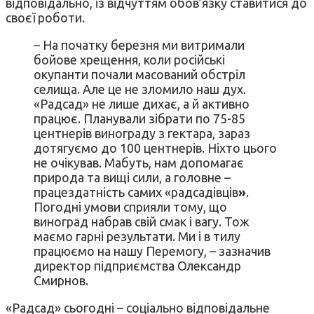
відповідально, із відчуттям обов’язку ставитися до
своєї роботи.
– На початку березня ми витримали
бойове хрещення, коли російські
окупанти почали масований обстріл
селища. Але це не зломило наш дух.
«Радсад» не лише дихає, а й активно
працює. Планували зібрати по 75-85
центнерів винограду з гектара, зараз
дотягуємо до 100 центнерів. Ніхто цього
не очікував. Мабуть, нам допомагає
природа та вищі сили, а головне –
працездатність самих «радсадівців
»
.
Погодні умови сприяли тому, що
виноград набрав свій смак і вагу. Тож
маємо гарні результати. Ми і в тилу
працюємо на нашу Перемогу, – зазначив
директор підприємства Олександр
Смирнов.
«Радсад» сьогодні – соціально відповідальне