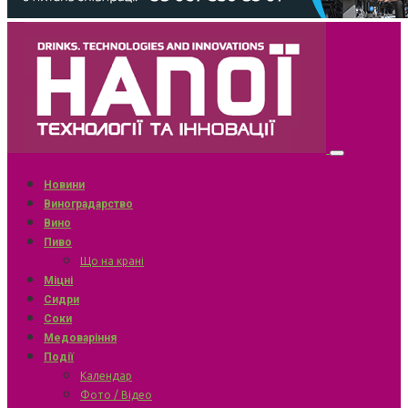
Новини
Виноградарство
Вино
Пиво
Що на крані
Міцні
Сидри
Соки
Медоваріння
Події
Календар
Фото / Відео