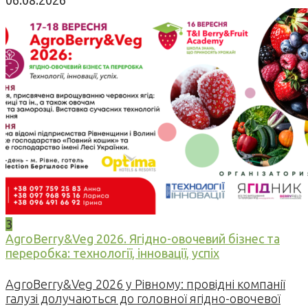
3
AgroBerry&Veg 2026. Ягідно-овочевий бізнес та
переробка: технології, інновації, успіх
AgroBerry&Veg 2026 у Рівному: провідні компанії
галузі долучаються до головної ягідно-овочевої