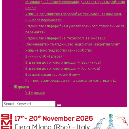
Міжнародний Форум пивоварів, дистиляторів і виробників
напоїв
Успішне садівництво і переробка: технології та інновації.
Вчимося перемагати!
Ягідництво і переробка в умовах воєнного стану: вчимося
перемагати!
Ягідництво і переробка: технології та інновації
Овочівництво та ягідництво: відкритий і закритий ґрунт
Успішне виноградарство і виноробство
Винний клуб «Галерея»
Від землі до готового продукту (зерняткові)
Від землі до готового продукту (кісточкові)
Всеукраїнський горіховий форум
Конгрес із заморожування та холодної логістики ягід
Журнали
Усі журнали