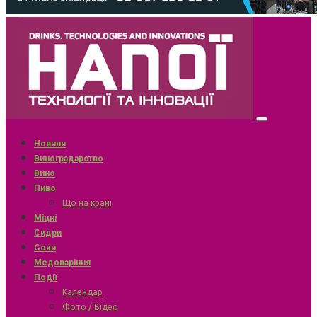
Новини
Виноградарство
Вино
Пиво
Що на крані
Міцні
Сидри
Соки
Медоваріння
Події
Календар
Фото / Відео