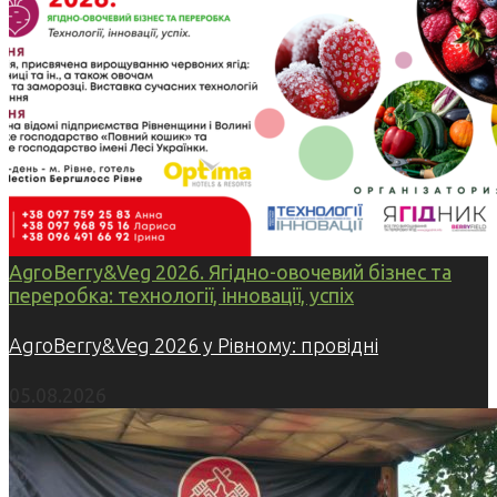
AgroBerry&Veg 2026. Ягідно-овочевий бізнес та
переробка: технології, інновації, успіх
AgroBerry&Veg 2026 у Рівному: провідні
05.08.2026