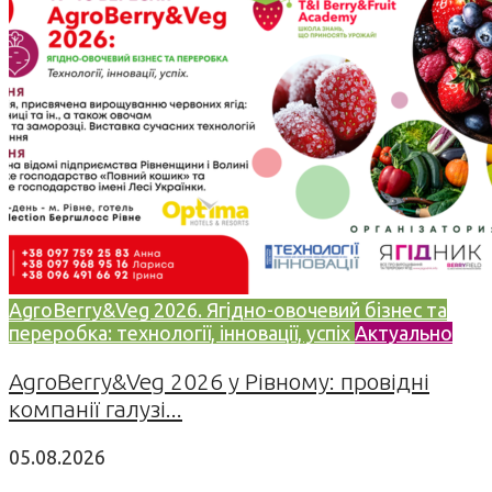
AgroBerry&Veg 2026. Ягідно-овочевий бізнес та
переробка: технології, інновації, успіх
Актуально
AgroBerry&Veg 2026 у Рівному: провідні
компанії галузі...
05.08.2026