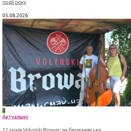
події року
05.08.2026
4
Актуально
12 років Volynski Browar: як березнівська