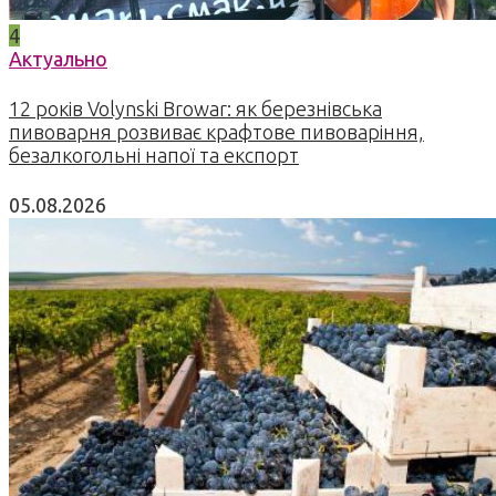
4
Актуально
12 років Volynski Browar: як березнівська
пивоварня розвиває крафтове пивоваріння,
безалкогольні напої та експорт
05.08.2026