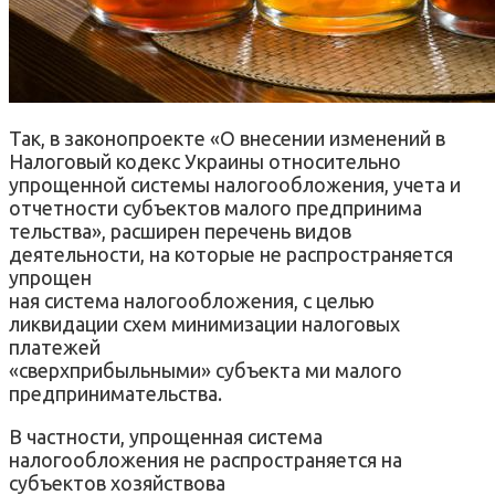
Так, в законопроекте «О вне­сении изменений в
Налоговый кодекс Украины относительно
упрощенной системы налогоо­бложения, учета и
отчетности субъектов малого предпринима­
тельства», расширен перечень видов
деятельности, на которые не распространяется
упрощен­
ная система налогообложения, с целью
ликвидации схем мини­мизации налоговых
платежей
«сверхприбыльными» субъекта­ ми малого
предпринимательства.
В частности, упрощенная система
налогообложения не распростра­няется на
субъектов хозяйствова­