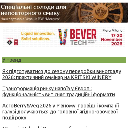
У тренді
Як підготуватися до сезону переробки винограду
2026: практичний семінар на KRITSKI WINERY
Трансформація ринку напоїв у Європі:
функціональність витісняє традиційні формати
AgroBerry&Veg 2026 у Рівному: провідні компанії
галузі долучаються до головної ягідно-овочевої
події року