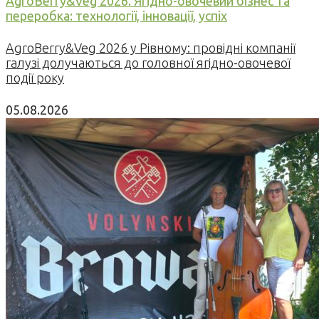
AgroBerry&Veg 2026. Ягідно-овочевий бізнес та
переробка: технології, інновації, успіх
AgroBerry&Veg 2026 у Рівному: провідні компанії
галузі долучаються до головної ягідно-овочевої
події року
05.08.2026