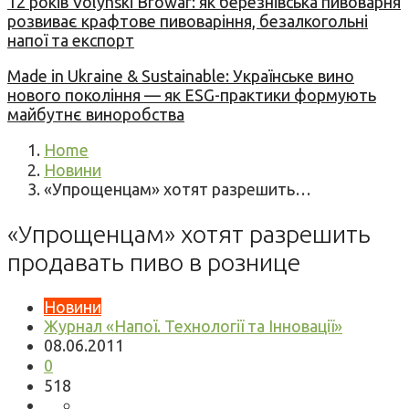
12 років Volynski Browar: як березнівська пивоварня
розвиває крафтове пивоваріння, безалкогольні
напої та експорт
Made in Ukraine & Sustainable: Українське вино
нового покоління — як ESG-практики формують
майбутнє виноробства
Home
Новини
«Упрощенцам» хотят разрешить…
«Упрощенцам» хотят разрешить
продавать пиво в рознице
Новини
Журнал «Напої. Технології та Інновації»
08.06.2011
0
518