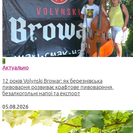
4
Актуально
12 років Volynski Browar: як березнівська
пивоварня розвиває крафтове пивоваріння,
безалкогольні напої та експорт
05.08.2026