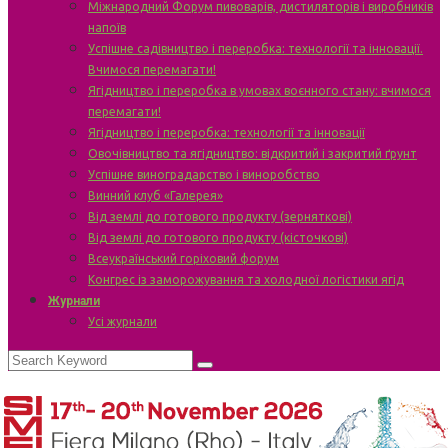
Міжнародний Форум пивоварів, дистиляторів і виробників
напоїв
Успішне садівництво і переробка: технології та інновації.
Вчимося перемагати!
Ягідництво і переробка в умовах воєнного стану: вчимося
перемагати!
Ягідництво і переробка: технології та інновації
Овочівництво та ягідництво: відкритий і закритий ґрунт
Успішне виноградарство і виноробство
Винний клуб «Галерея»
Від землі до готового продукту (зерняткові)
Від землі до готового продукту (кісточкові)
Всеукраїнський горіховий форум
Конгрес із заморожування та холодної логістики ягід
Журнали
Усі журнали