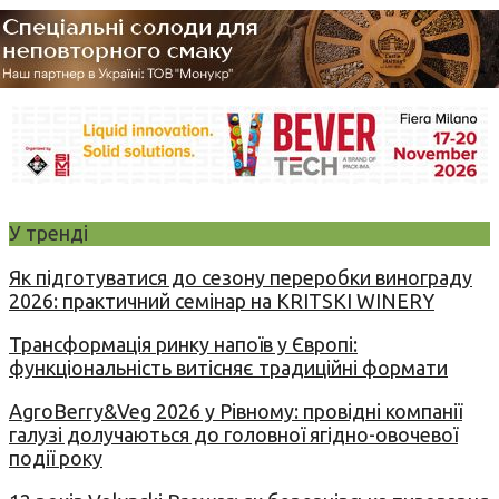
У тренді
Як підготуватися до сезону переробки винограду
2026: практичний семінар на KRITSKI WINERY
Трансформація ринку напоїв у Європі:
функціональність витісняє традиційні формати
AgroBerry&Veg 2026 у Рівному: провідні компанії
галузі долучаються до головної ягідно-овочевої
події року