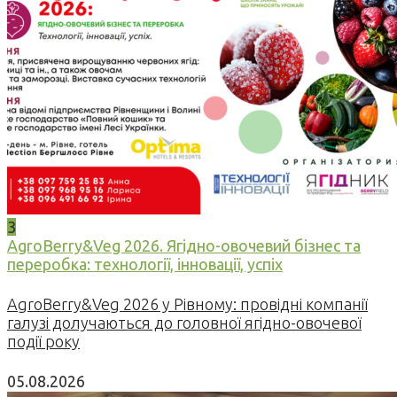
3
AgroBerry&Veg 2026. Ягідно-овочевий бізнес та
переробка: технології, інновації, успіх
AgroBerry&Veg 2026 у Рівному: провідні компанії
галузі долучаються до головної ягідно-овочевої
події року
05.08.2026