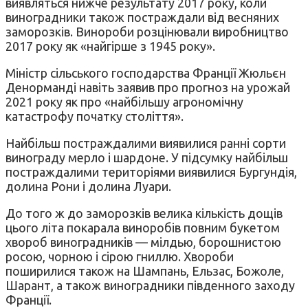
виявляться нижче результату 2017 року, коли
виноградники також постраждали від весняних
заморозків. Винороби розцінювали виробництво
2017 року як «найгірше з 1945 року».
Міністр сільського господарства Франції Жюльєн
Денорманді навіть заявив про прогноз на урожай
2021 року як про «найбільшу агрономічну
катастрофу початку століття».
Найбільш постраждалими виявилися ранні сорти
винограду мерло і шардоне. У підсумку найбільш
постраждалими територіями виявилися Бургундія,
долина Рони і долина Луари.
До того ж до заморозків велика кількість дощів
цього літа покарала виноробів повним букетом
хвороб виноградників — мілдью, борошнистою
росою, чорною і сірою гниллю. Хвороби
поширилися також на Шампань, Ельзас, Божоле,
Шарант, а також виноградники південного заходу
Франції.