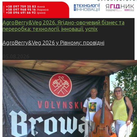
AgroBerry&Veg 2026. Ягідно-овочевий бізнес та
переробка: технології, інновації, успіх
AgroBerry&Veg 2026 у Рівному: провідні
05.08.2026