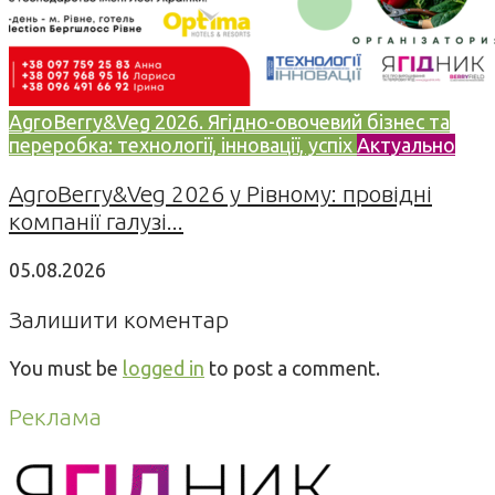
AgroBerry&Veg 2026. Ягідно-овочевий бізнес та
переробка: технології, інновації, успіх
Актуально
AgroBerry&Veg 2026 у Рівному: провідні
компанії галузі...
05.08.2026
Залишити коментар
You must be
logged in
to post a comment.
Реклама