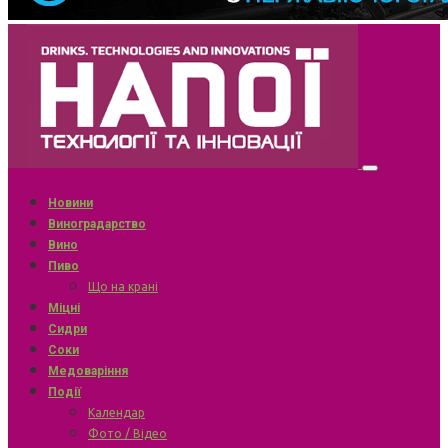
Новини
Виноградарство
Вино
Пиво
Що на крані
Міцні
Сидри
Соки
Медоваріння
Події
Календар
Фото / Відео