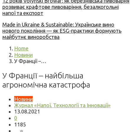
12 років Volynski Browar: як березнівська пивоварня
розвиває крафтове пивоваріння, безалкогольні
напої та експорт
Made in Ukraine & Sustainable: Українське вино
нового покоління — як ESG-практики формують
майбутнє виноробства
Home
Новини
У Франції –…
У Франції – найбільша
агрономічна катастрофа
Новини
Журнал «Напої. Технології та Інновації»
13.08.2021
0
1185