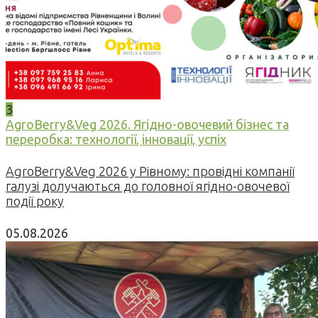
3
AgroBerry&Veg 2026. Ягідно-овочевий бізнес та
переробка: технології, інновації, успіх
AgroBerry&Veg 2026 у Рівному: провідні компанії
галузі долучаються до головної ягідно-овочевої
події року
05.08.2026