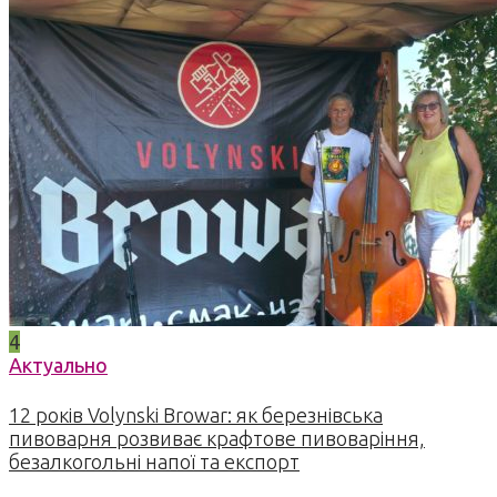
4
Актуально
12 років Volynski Browar: як березнівська
пивоварня розвиває крафтове пивоваріння,
безалкогольні напої та експорт