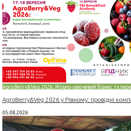
AgroBerry&Veg 2026. Ягідно-овочевий бізнес та переро
AgroBerry&Veg 2026 у Рівному: провідні компан
05.08.2026