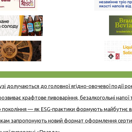
узі долучаються до головної ягідно-овочевої події ро
 розвиває крафтове пивоваріння, безалкогольні напої 
вого покоління — як ESG-практики формують майбутнє
никам запропонують новий формат оформлення сертиф