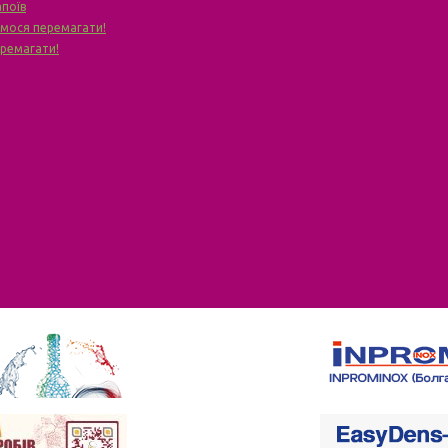
апоїв
чимося перемагати!
еремагати!