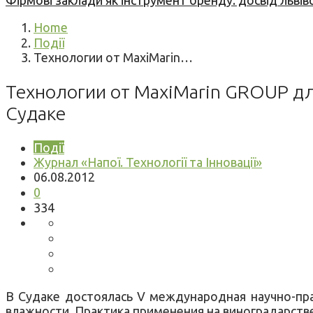
Фірмові заклади як інструмент бренду: досвід львів
Home
Події
Технологии от MaxiMarin…
Технологии от MaxiMarin GROUP дл
Судаке
Події
Журнал «Напої. Технології та Інновації»
06.08.2012
0
334
В Судаке достоялась V международная научно-пра
влажности. Практика применения на виноградарстве