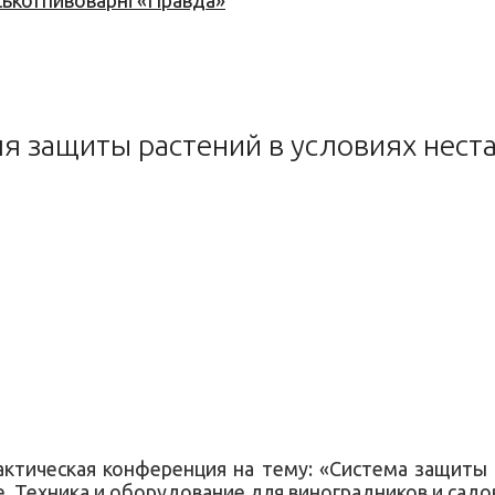
ської пивоварні «Правда»
я защиты растений в условиях нес
ктическая конференция на тему: «Система защиты
. Техника и оборудование для виноградников и садо