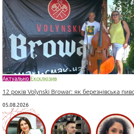
Актуально
Ексклюзив
12 років Volynski Browar: як березнівська пив
05.08.2026