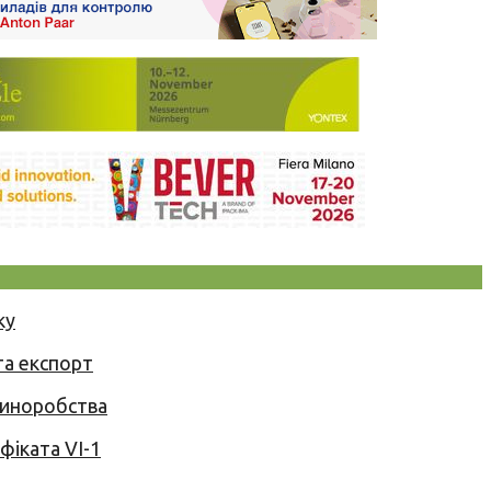
ку
та експорт
 виноробства
іката VI-1