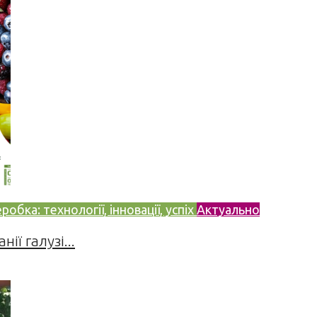
бка: технології, інновації, успіх
Актуально
ії галузі...