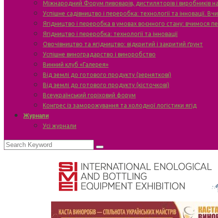
Міжнародний Форум пивоварів, дистиляторів і виробників н
Успішне садівництво і переробка: технології та інновації. В
Ягідництво і переробка в умовах воєнного стану: вчимося п
Ягідництво і переробка: технології та інновації
Овочівництво та ягідництво: відкритий і закритий ґрунт
Успішне виноградарство і виноробство
Винний клуб «Галерея»
Від землі до готового продукту (зерняткові)
Від землі до готового продукту (кісточкові)
Всеукраїнський горіховий форум
Конгрес із заморожування та холодної логістики ягід
Журнали
Усі журнали