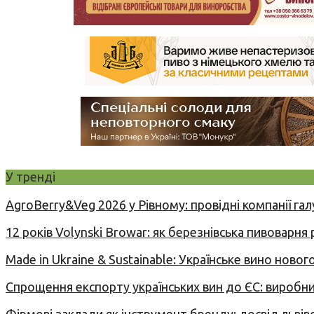
У тренді
AgroBerry&Veg 2026 у Рівному: провідні компанії гал
12 років Volynski Browar: як березнівська пивоварня
Made in Ukraine & Sustainable: Українське вино но
Спрощення експорту українських вин до ЄС: вироб