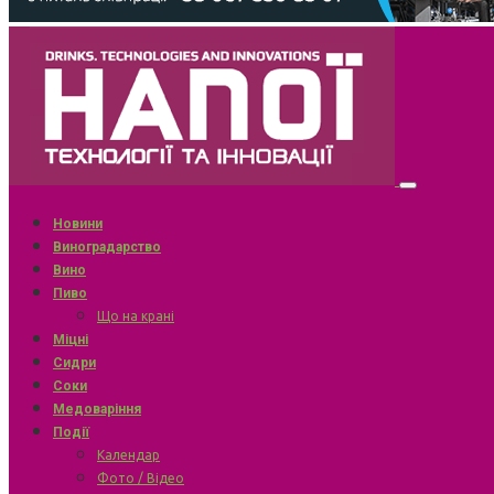
Новини
Виноградарство
Вино
Пиво
Що на крані
Міцні
Сидри
Соки
Медоваріння
Події
Календар
Фото / Відео