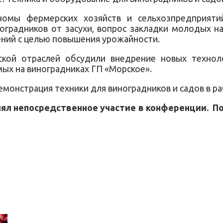
номы фермерских хозяйств и сельхозпредприятий
ноградников от засухи, вопрос закладки молодых 
ний с целью повышения урожайности.
ской отраслей обсудили внедрение новых технол
ых на виноградниках ГП «Морское».
монстрация техники для виноградников и садов в ра
нял непосредственное участие в конференции. 