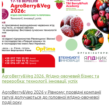
1
AgroBerry&Veg 2026. Ягідно-овочевий бізнес та
переробка: технології, інновації, успіх
AgroBerry&Veg 2026 у Рівному: провідні компанії
галузі долучаються до головної ягідно-овочевої
події року