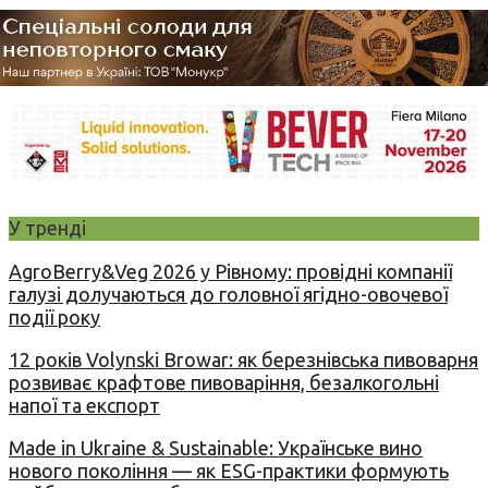
У тренді
AgroBerry&Veg 2026 у Рівному: провідні компанії
галузі долучаються до головної ягідно-овочевої
події року
12 років Volynski Browar: як березнівська пивоварня
розвиває крафтове пивоваріння, безалкогольні
напої та експорт
Made in Ukraine & Sustainable: Українське вино
нового покоління — як ESG-практики формують