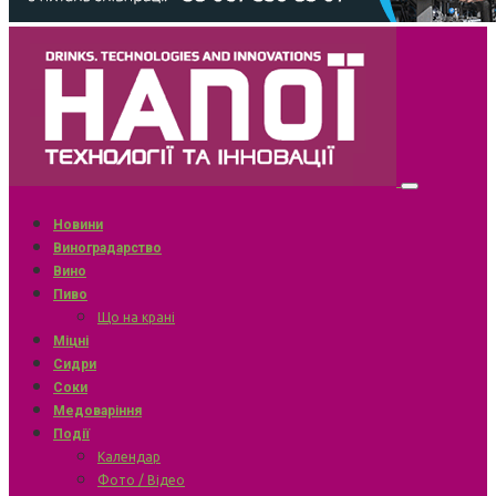
Новини
Виноградарство
Вино
Пиво
Що на крані
Міцні
Сидри
Соки
Медоваріння
Події
Календар
Фото / Відео