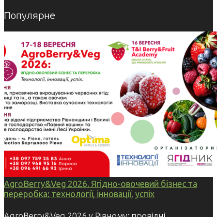
Популярне
AgroBerry&Veg 2026. Ягідно-овочевий бізнес та
переробка: технології, інновації, успіх
AgroBerry&Veg 2026 у Рівному: провідні