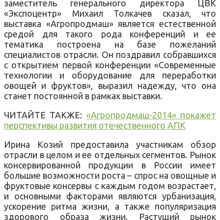
заместитель генерального директора ЦВК
«Экспоцентр» Михаил Толкачев сказал, что
выставка «Агропродмаш» является естественной
средой для такого рода конференций и ее
тематика построена на базе пожеланий
специалистов отрасли. Он поздравил собравшихся
с открытием первой конференции «Современные
технологии и оборудование для переработки
овощей и фруктов», выразил надежду, что она
станет постоянной в рамках выставки.
ЧИТАЙТЕ ТАКЖЕ:
«Агропродмаш-2014» покажет
перспективы развития отечественного АПК
Ирина Козий предоставила участникам обзор
отрасли в целом и ее отдельных сегментов. Рынок
консервированной продукции в России имеет
большие возможности роста – спрос на овощные и
фруктовые консервы с каждым годом возрастает,
и основными факторами являются урбанизация,
ускорение ритма жизни, а также популяризация
здорового образа жизни. Растущий рынок