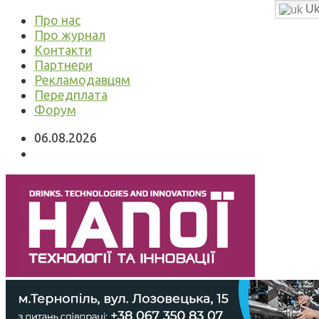
Uk
Про нас
Про журнал
Контакти
Партнери
Рекламодавцям
Передплата
Форум
06.08.2026