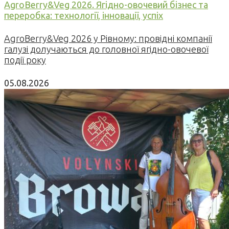
AgroBerry&Veg 2026. Ягідно-овочевий бізнес та
переробка: технології, інновації, успіх
AgroBerry&Veg 2026 у Рівному: провідні компанії
галузі долучаються до головної ягідно-овочевої
події року
05.08.2026