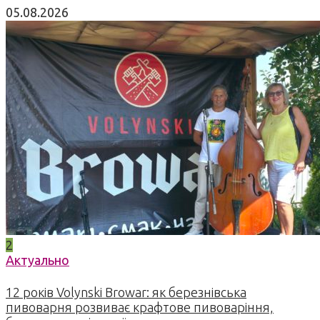
05.08.2026
2
Актуально
12 років Volynski Browar: як березнівська
пивоварня розвиває крафтове пивоваріння,