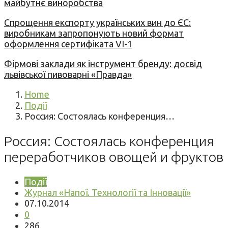
майбутнє виноробства
Спрощення експорту українських вин до ЄС:
виробникам запропонують новий формат
оформлення сертифіката VI-1
Фірмові заклади як інструмент бренду: досвід
львівської пивоварні «Правда»
Home
Події
Россия: Состоялась конференция…
Россия: Состоялась конференция
переработчиков овощей и фруктов
Події
Журнал «Напої. Технології та Інновації»
07.10.2014
0
286