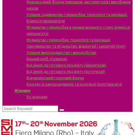
Міжнародний Форум пивоварів, дистиляторів і виробників
напоїв
Успішне садівництво і переробка: технології та інновації.
Вчимося перемагати!
Ягідництво і переробка в умовах воєнного стану: вчимося
перемагати!
Ягідництво і переробка: технології та інновації
Овочівництво та ягідництво: відкритий і закритий ґрунт
Успішне виноградарство і виноробство
Винний клуб «Галерея»
Від землі до готового продукту (зерняткові)
Від землі до готового продукту (кісточкові)
Всеукраїнський горіховий форум
Конгрес із заморожування та холодної логістики ягід
Журнали
Усі журнали