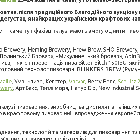
овтня, після традиційного Благодійного аукціон
а дегустація найкращих українських крафтових напо
— саме тут фахівці галузі мають змогу оцінити пиво 
o Brewery, Heming Brewery, Hrew Brew, SHO Brewery, «
Волинський Бровар», «Микулинецький бровар», AbInBe
пива, – як-от презентація пива Bitter Bitch 150IBU, я
 головний технолог пивоварні BLINKERS BREW (Румун
Malle
, Уманьпиво, Кегстер,
Varvar,
Berry Benc,
Schultz 
ewery
, АртБакс, Теплі моря, Натур Бір, New Industrial 
 галузі пивоваріння, виробництва дистилятів та інших
в крафтовому пивоварінні і впровадження європейсь
ання, технологій та матеріалів для пивоваріння та в
м’ясних та овочевих делікатесів і т.д.