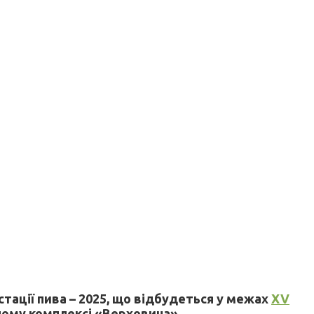
стації пива – 2025, що відбудеться у межах
XV
нному комплексі «Верховина».