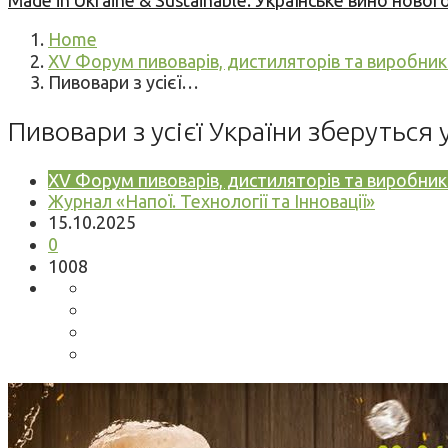
Made in Ukraine & Sustainable: Українське вино но
Home
XV Форум пивоварів, дистиляторів та виробникі
Пивовари з усієї…
Пивовари з усієї України зберуться
XV Форум пивоварів, дистиляторів та виробникі
Журнал «Напої. Технології та Інновації»
15.10.2025
0
1008