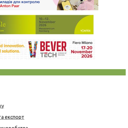
ку
та експорт