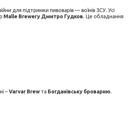
йни для підтримки пивоварів — воїнів ЗСУ. Усі
ар
Malle Brewery Дмитро Гудков
. Це обладнання
ні –
Varvar Brew
та
Богданівську броварню
.