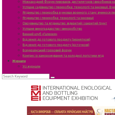
Міжнародний Форум пивоварів, дистиляторів і виробників н
Успішне садівництво і переробка: технології та інновації. В
Ягідництво і переробка в умовах воєнного стану: вчимося п
Ягідництво і переробка: технології та інновації
Овочівництво та ягідництво: відкритий і закритий ґрунт
Успішне виноградарство і виноробство
Винний клуб «Галерея»
Від землі до готового продукту (зерняткові)
Від землі до готового продукту (кісточкові)
Всеукраїнський горіховий форум
Конгрес із заморожування та холодної логістики ягід
Журнали
Усі журнали