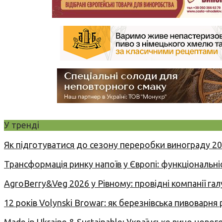
У тренді
Як підготуватися до сезону переробки винограду 2
Трансформація ринку напоїв у Європі: функціональні
AgroBerry&Veg 2026 у Рівному: провідні компанії гал
12 років Volynski Browar: як березнівська пивоварня