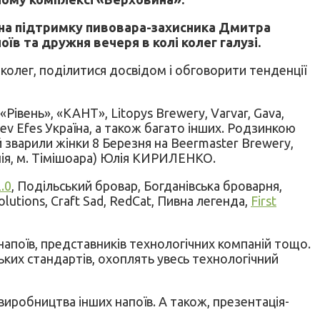
у на підтримку пивовара-захисника Дмитра
їв та дружня вечеря в колі колег галузі.
колег, поділитися досвідом і обговорити тенденції
Рівень», «КАНТ», Litopys Brewery, Varvar, Gava,
v Efes Україна, а також багато інших. Родзинкою
кий зварили жінки 8 Березня на Beermaster Brewery,
ія, м. Тімішоара) Юлія КИРИЛЕНКО.
2.0
, Подільський бровар, Богданівська броварня,
Solutions, Craft Sad, RedCat, Пивна легенда,
First
 напоїв, представників технологічних компаній тощо.
ких стандартів, охоплять увесь технологічний
иробництва інших напоїв. А також, презентація-