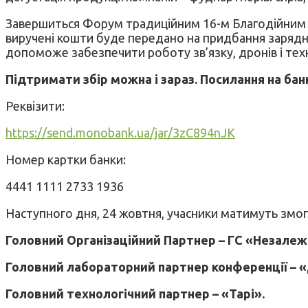
Завершиться Форум традиційним 16-м Благодійним аук
виручені кошти буде передано на придбання зарядно
допоможе забезпечити роботу зв’язку, дронів і техн
Підтримати збір можна і зараз. Посилання на бан
Реквізити:
https://send.monobank.ua/jar/3zC894nJK
Номер картки банки:
4441 1111 2733 1936
Наступного дня, 24 жовтня, учасники матимуть змогу 
Головний Організаційний Партнер – ГС «Незалежн
Головний лабораторний партнер конференції – «
Головний технологічний партнер – «Tapi».