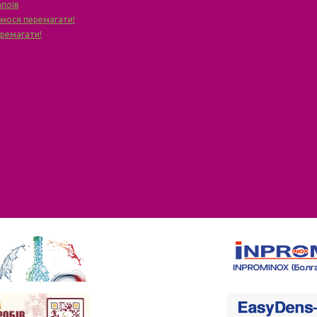
апоїв
чимося перемагати!
еремагати!