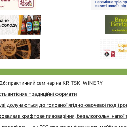
026: практичний семінар на KRITSKI WINERY
сть витісняє традиційні формати
узі долучаються до головної ягідно-овочевої події ро
 розвиває крафтове пивоваріння, безалкогольні напої 