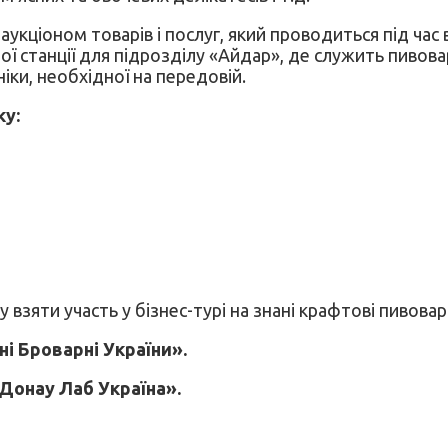
ціоном товарів і послуг, який проводиться під час ві
ї станції для підрозділу «Айдар», де служить пивов
іки, необхідної на передовій.
ку:
взяти участь у бізнес-турі на знані крафтові пивовар
і Броварні України».
Донау Лаб Україна».