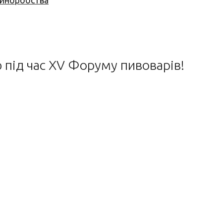
 виноробства
ю під час XV Форуму пивоварів!