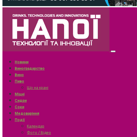
Новини
Виноградарство
Вино
Пиво
Що на крані
Міцні
Сидри
Соки
Медоваріння
Події
Календар
Фото / Відео