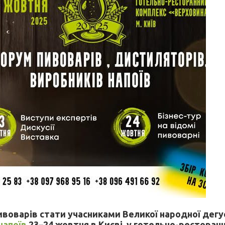
пивоварів стати учасниками Великої народної дегу
напоїв
23–24 жовтня в Києві, у готельно-рестора