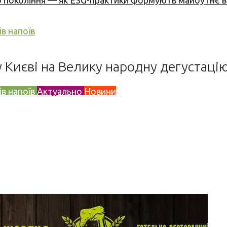
вого покоління — як ESG-практики формують майбутнє
в напоїв
 у Києві на Велику народну дегустаці
в напоїв
Актуально
Новини