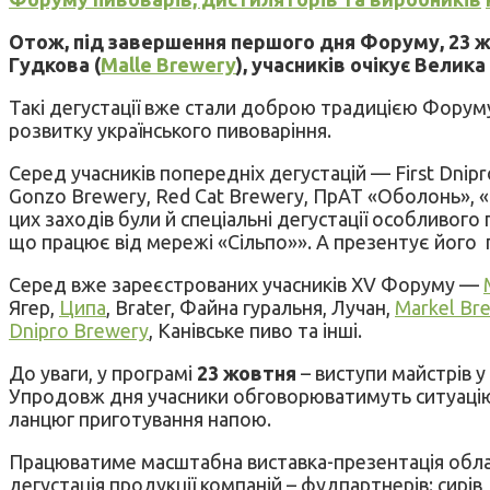
Отож, під завершення першого дня Форуму, 23 ж
Гудкова (
Malle Brewery
), учасників очікує Велик
Такі дегустації вже стали доброю традицією Форуму 
розвитку українського пивоваріння.
Серед учасників попередніх дегустацій — First Dnipr
Gonzo Brewery, Red Cat Brewery, ПрАТ «Оболонь», «
цих заходів були й спеціальні дегустації особливого 
що працює від мережі «Сільпо»». А презентує його
Серед вже зареєстрованих учасників XV Форуму —
Ягер,
Ципа
, Brater, Файна гуральня, Лучан,
Markel Br
Dnipro Brewery
, Канівське пиво та інші.
До уваги, у програмі
23 жовтня
– виступи майстрів у
Упродовж дня учасники обговорюватимуть ситуацію 
ланцюг приготування напою.
Працюватиме масштабна виставка-презентація обладн
дегустація продукції компаній – фудпартнерів: сирів, 