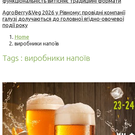
функціональність витісняє традиційні формати
AgroBerry&Veg 2026 у Рівному: провідні компанії
галузі долучаються до головної ягідно-овочевої
події року
Home
виробники напоїв
Tags : виробники напоїв