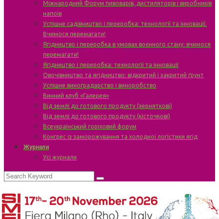
Міжнародний Форум пивоварів, дистиляторів і виробників
напоїв
Успішне садівництво і переробка: технології та інновації.
Вчимося перемагати!
Ягідництво і переробка в умовах воєнного стану: вчимося
перемагати!
Ягідництво і переробка: технології та інновації
Овочівництво та ягідництво: відкритий і закритий ґрунт
Успішне виноградарство і виноробство
Винний клуб «Галерея»
Від землі до готового продукту (зерняткові)
Від землі до готового продукту (кісточкові)
Всеукраїнський горіховий форум
Конгрес із заморожування та холодної логістики ягід
Журнали
Усі журнали