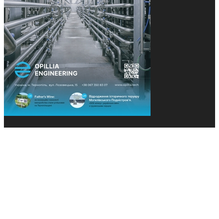
© 2013-2026 Засновники: Конєва К.В., Ящук Н.І.
Назва, концепція та дизайн проєктів медіагрупи
«Технології та Інновації» охороняється Законом
«Про авторське право». Редакція не відповідає за
тексти рекламних оголошень. Думка редакції
може не збігатися з точками зору авторів
публікацій. Передрук – з письмового дозволу
авторів проєкту.