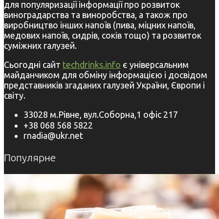
для популяризації інформації про розвиток
виноградарства та виноробства, а також про
виробництво інших напоїв (пива, міцних напоїв,
медових напоїв, сидрів, соків тощо) та розвиток
суміжних галузей.
Сьогодні сайт
techdrinks.info
є універсальним
майданчиком для обміну інформацією і досвідом
представників згаданих галузей України, Європи і
світу.
33028 м.Рівне, вул.Соборна,1 офіс 217
+38 068 568 5822
rnadia@ukr.net
Популярне