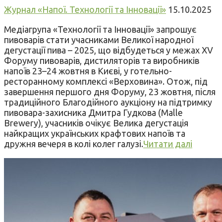
Журнал «Напої. Технології та Інновації»
15.10.2025
Медіагрупа «Технології та Інновації» запрошує
пивоварів стати учасниками Великої народної
дегустації пива – 2025, що відбудеться у межах XV
Форуму пивоварів, дистиляторів та виробників
напоїв 23–24 жовтня в Києві, у готельно-
ресторанному комплексі «Верховина». Отож, під
завершення першого дня Форуму, 23 жовтня, після
традиційного Благодійного аукціону на підтримку
пивовара-захисника Дмитра Гудкова (Malle
Brewery), учасників очікує Велика дегустація
найкращих українських крафтових напоїв та
дружня вечеря в колі колег галузі.
Читати далі