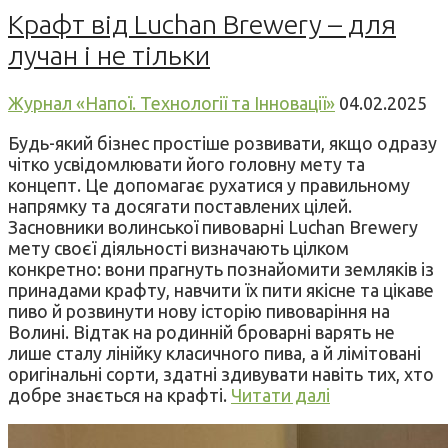
Крафт від Luchan Brewery – для
лучан і не тільки
Журнал «Напої. Технології та Інновації»
04.02.2025
Будь-який бізнес простіше розвивати, якщо одразу
чітко усвідомлювати його головну мету та
концепт. Це допомагає рухатися у правильному
напрямку та досягати поставлених цілей.
Засновники волинської пивоварні Luchan Brewery
мету своєї діяльності визначають цілком
конкретно: вони прагнуть познайомити земляків із
принадами крафту, навчити їх пити якісне та цікаве
пиво й розвинути нову історію пивоваріння на
Волині. Відтак на родинній броварні варять не
лише сталу лінійку класичного пива, а й лімітовані
оригінальні сорти, здатні здивувати навіть тих, хто
добре знається на крафті.
Читати далі