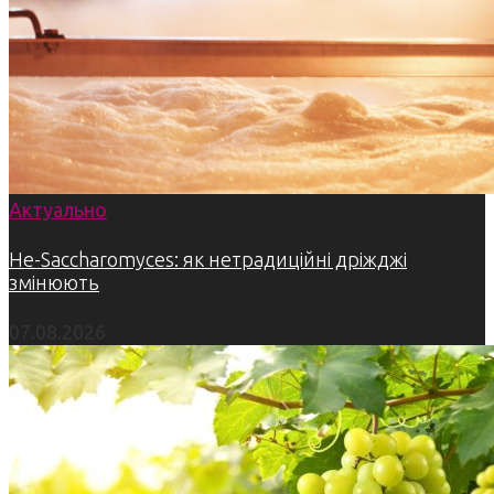
Актуально
Не-Saccharomyces: як нетрадиційні дріжджі
змінюють
07.08.2026