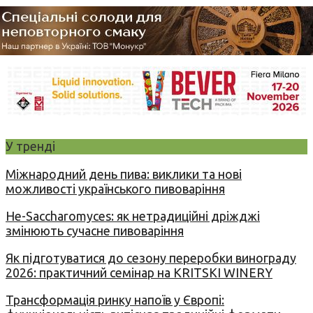
У тренді
Міжнародний день пива: виклики та нові
можливості українського пивоваріння
Не-Saccharomyces: як нетрадиційні дріжджі
змінюють сучасне пивоваріння
Як підготуватися до сезону переробки винограду
2026: практичний семінар на KRITSKI WINERY
Трансформація ринку напоїв у Європі: