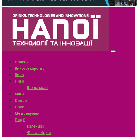
Новини
Виноградарство
Вино
Пиво
Що на крані
Міцні
Сидри
Соки
Медоваріння
Події
Календар
Фото / Відео